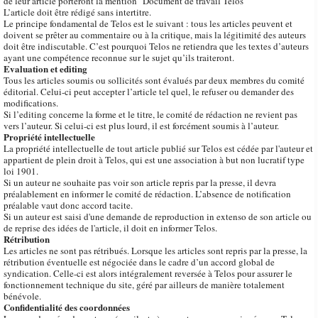
de leur article porteront la mention "Document de travail Telos"
L’article doit être rédigé sans intertitre.
Le principe fondamental de Telos est le suivant : tous les articles peuvent et
doivent se prêter au commentaire ou à la critique, mais la légitimité des auteurs
doit être indiscutable. C’est pourquoi Telos ne retiendra que les textes d’auteurs
ayant une compétence reconnue sur le sujet qu’ils traiteront.
Evaluation et editing
Tous les articles soumis ou sollicités sont évalués par deux membres du comité
éditorial. Celui-ci peut accepter l’article tel quel, le refuser ou demander des
modifications.
Si l’editing concerne la forme et le titre, le comité de rédaction ne revient pas
vers l’auteur. Si celui-ci est plus lourd, il est forcément soumis à l’auteur.
Propriété intellectuelle
La propriété intellectuelle de tout article publié sur Telos est cédée par l'auteur et
appartient de plein droit à Telos, qui est une association à but non lucratif type
loi 1901.
Si un auteur ne souhaite pas voir son article repris par la presse, il devra
préalablement en informer le comité de rédaction. L’absence de notification
préalable vaut donc accord tacite.
Si un auteur est saisi d'une demande de reproduction in extenso de son article ou
de reprise des idées de l'article, il doit en informer Telos.
Rétribution
Les articles ne sont pas rétribués. Lorsque les articles sont repris par la presse, la
rétribution éventuelle est négociée dans le cadre d’un accord global de
syndication. Celle-ci est alors intégralement reversée à Telos pour assurer le
fonctionnement technique du site, géré par ailleurs de manière totalement
bénévole.
Confidentialité des coordonnées