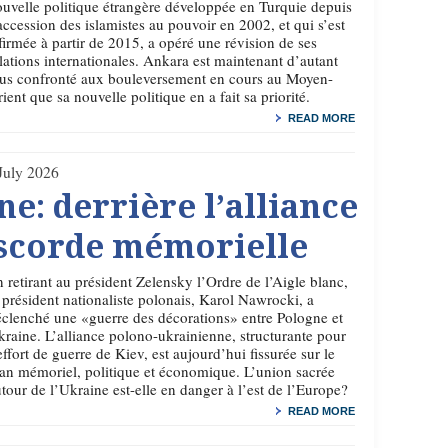
uvelle politique étrangère développée en Turquie depuis
accession des islamistes au pouvoir en 2002, et qui s’est
firmée à partir de 2015, a opéré une révision de ses
lations internationales. Ankara est maintenant d’autant
lus confronté aux bouleversement en cours au Moyen-
ient que sa nouvelle politique en a fait sa priorité.
READ MORE
July 2026
e: derrière l’alliance
discorde mémorielle
 retirant au président Zelensky l’Ordre de l’Aigle blanc,
 président nationaliste polonais, Karol Nawrocki, a
clenché une «guerre des décorations» entre Pologne et
raine. L’alliance polono-ukrainienne, structurante pour
effort de guerre de Kiev, est aujourd’hui fissurée sur le
an mémoriel, politique et économique. L’union sacrée
tour de l’Ukraine est-elle en danger à l’est de l’Europe?
READ MORE