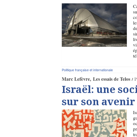
Ca
su
co
le
de
si
li
vi
ép
té
Politique française et internationale
Marc Lefèvre
Les essais de Telos
1
Israël: une soc
sur son avenir
Is
gu
oc
pr
tr