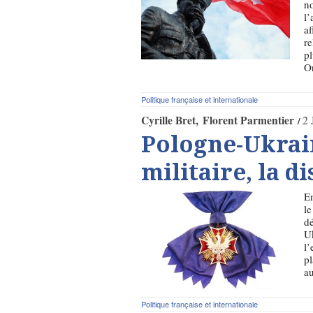
no
l’
af
re
p
Or
Politique française et internationale
Cyrille Bret
Florent Parmentier
2 
Pologne-Ukrain
militaire, la 
En
le
dé
Uk
l’
pl
au
Politique française et internationale