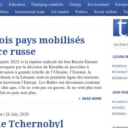
ty
Education
Emerging countries
Energy
Environment
Europe
ffairs
International trade
Job market
Politics
Social welfare
Ta
rois pays mobilisés
ce russe
LEARN M
puis 2022 et la rupture radicale du lien Russie-Europe
ovoquée par la décision du Kremlin de procéder à
Authors
invasion à grande échelle de l’Ukraine, l’Estonie, la
Contact
ttonie et la Lituanie sont en première ligne des tensions
Editorial
i traversent l’Europe. Les Baltes ont désormais coutume
 dire que, s’ils ne sont pas en guerre, ils ne sont plus tout
fait en paix non plus.
OUR PA
READ MORE
Lavoce.i
VoxEU
os
26 July 2026
Dokdoc
de Tchernobyl