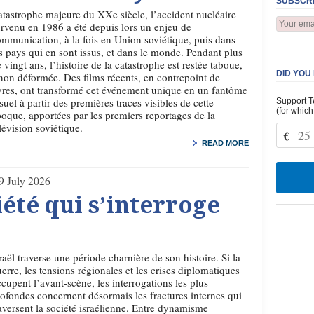
SUBSCRI
tastrophe majeure du XXe siècle, l’accident nucléaire
rvenu en 1986 a été depuis lors un enjeu de
mmunication, à la fois en Union soviétique, puis dans
s pays qui en sont issus, et dans le monde. Pendant plus
 vingt ans, l’histoire de la catastrophe est restée taboue,
DID YOU
non déformée. Des films récents, en contrepoint de
vres, ont transformé cet événement unique en un fantôme
suel à partir des premières traces visibles de cette
Support T
(for which
oque, apportées par les premiers reportages de la
lévision soviétique.
€
READ MORE
9 July 2026
iété qui s’interroge
raël traverse une période charnière de son histoire. Si la
erre, les tensions régionales et les crises diplomatiques
cupent l’avant-scène, les interrogations les plus
ofondes concernent désormais les fractures internes qui
aversent la société israélienne. Entre dynamisme