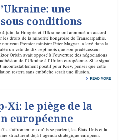
l’Ukraine: une
 sous conditions
 4 juin, la Hongrie et l'Ukraine ont annoncé un accord
r les droits de la minorité hongroise de Transcarpathie.
 nouveau Premier ministre Peter Magyar a levé dans la
ulée un veto de dix-sept mois que son prédécesseur
ktor Orbán avait opposé à l’ouverture des négociations
adhésion de l’Ukraine à l’Union européenne. Si le signal
t incontestablement positif pour Kiev, penser que cette
lation restera sans embûche serait une illusion.
READ MORE
i: le piège de la
on européenne
’ils s’affrontent ou qu’ils se parlent, les États-Unis et la
ine structurent déjà l’agenda stratégique européen.