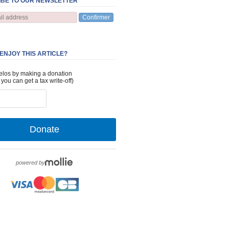
BE TO OUR NEWSLETTER
Confirmer
 ENJOY THIS ARTICLE?
elos by making a donation
 you can get a tax write-off)
Donate
powered by