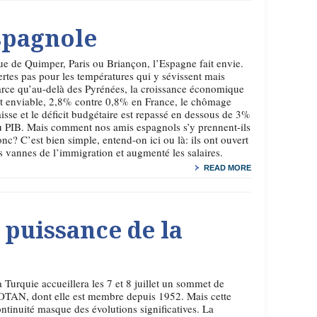
spagnole
e de Quimper, Paris ou Briançon, l’Espagne fait envie.
rtes pas pour les températures qui y sévissent mais
rce qu’au-delà des Pyrénées, la croissance économique
t enviable, 2,8% contre 0,8% en France, le chômage
isse et le déficit budgétaire est repassé en dessous de 3%
 PIB. Mais comment nos amis espagnols s’y prennent-ils
nc? C’est bien simple, entend-on ici ou là: ils ont ouvert
s vannes de l’immigration et augmenté les salaires.
READ MORE
 puissance de la
 Turquie accueillera les 7 et 8 juillet un sommet de
OTAN, dont elle est membre depuis 1952. Mais cette
ntinuité masque des évolutions significatives. La