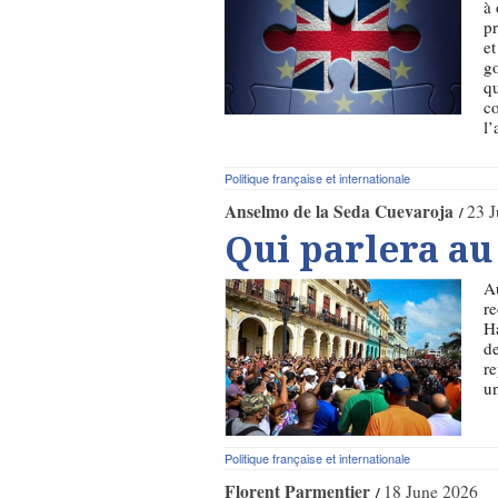
à 
pr
et
g
qu
co
l’
Politique française et internationale
Anselmo de la Seda Cuevaroja
23 
Qui parlera a
A
re
Ha
de
re
un
Politique française et internationale
Florent Parmentier
18 June 2026