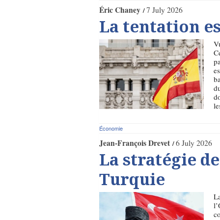
Éric Chaney
7 July 2026
La tentation e
Vu
Ce
pa
es
ba
du
do
le
Économie
Jean-François Drevet
6 July 2026
La stratégie de
Turquie
La
l’
co