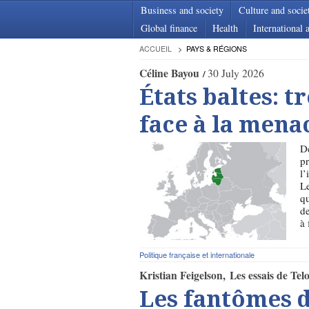
Business and society
Culture and socie
Global finance
Health
International a
ACCUEIL
PAYS & RÉGIONS
Céline Bayou
30 July 2026
États baltes: t
face à la mena
De
pr
l’
Le
qu
de
à 
Politique française et internationale
Kristian Feigelson
Les essais de Tel
Les fantômes 