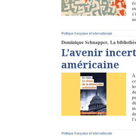
éc
ex
s’
un
Politique française et internationale
Dominique Schnapper
La bibliothè
L’avenir incer
américaine
À 
co
le
de
pe
dé
in
de
l’
Politique française et internationale