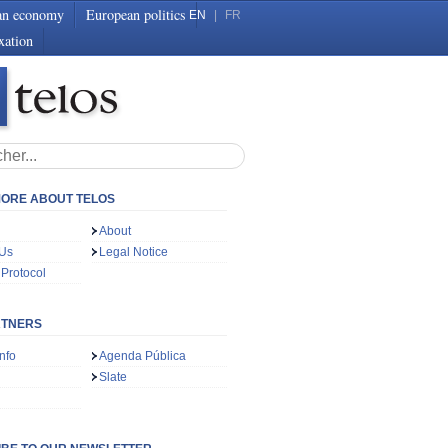
an economy
European politics
EN
|
FR
xation
ORE ABOUT TELOS
About
 Us
Legal Notice
 Protocol
RTNERS
nfo
Agenda Pública
Slate