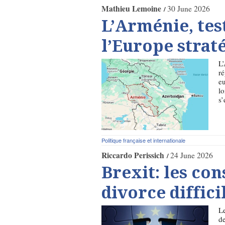
Mathieu Lemoine
30 June 2026
L’Arménie, tes
l’Europe strat
L’
ré
eu
lo
s
Politique française et internationale
Riccardo Perissich
24 June 2026
Brexit: les co
divorce diffici
Le
de