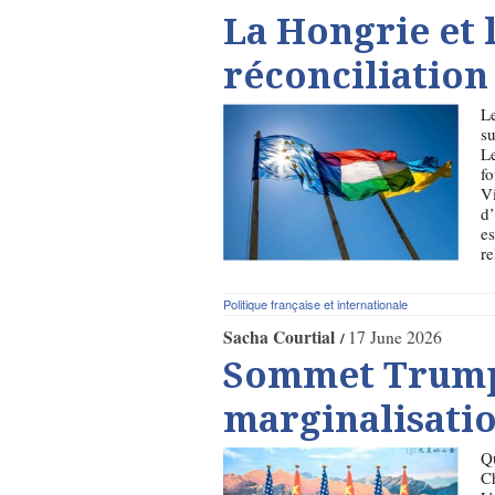
La Hongrie et 
réconciliation
Le
su
Le
fo
Vi
d’
es
re
Politique française et internationale
Sacha Courtial
17 June 2026
Sommet Trump-X
marginalisati
Qu
Ch