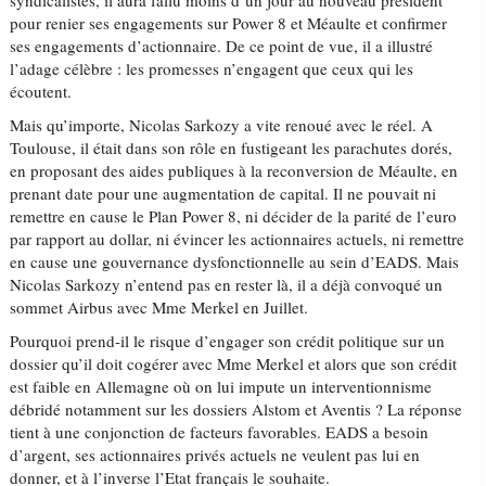
syndicalistes, il aura fallu moins d’un jour au nouveau président
pour renier ses engagements sur Power 8 et Méaulte et confirmer
ses engagements d’actionnaire. De ce point de vue, il a illustré
l’adage célèbre : les promesses n’engagent que ceux qui les
écoutent.
Mais qu’importe, Nicolas Sarkozy a vite renoué avec le réel. A
Toulouse, il était dans son rôle en fustigeant les parachutes dorés,
en proposant des aides publiques à la reconversion de Méaulte, en
prenant date pour une augmentation de capital. Il ne pouvait ni
remettre en cause le Plan Power 8, ni décider de la parité de l’euro
par rapport au dollar, ni évincer les actionnaires actuels, ni remettre
en cause une gouvernance dysfonctionnelle au sein d’EADS. Mais
Nicolas Sarkozy n’entend pas en rester là, il a déjà convoqué un
sommet Airbus avec Mme Merkel en Juillet.
Pourquoi prend-il le risque d’engager son crédit politique sur un
dossier qu’il doit cogérer avec Mme Merkel et alors que son crédit
est faible en Allemagne où on lui impute un interventionnisme
débridé notamment sur les dossiers Alstom et Aventis ? La réponse
tient à une conjonction de facteurs favorables. EADS a besoin
d’argent, ses actionnaires privés actuels ne veulent pas lui en
donner, et à l’inverse l’Etat français le souhaite.