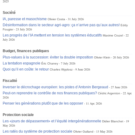
2025
Société
IA, paresse et masochisme
31 July 2026
Olivier Costa
Désinformation dans le secteur agri-agro: ça n’arrive pas qu’aux autres!
Eddy
23 July 2026
Fougier
Les progrès de l’IA mettent en tension les systèmes éducatifs
22
Maxime Cruzel
July 2026
Budget, finances publiques
Plus-values à la succession: éviter la double imposition
20 July 2026
Olivier Klein
La tentation espagnole
7 July 2026
Éric Chaney
Quoi qu’il en coûte: le retour
9 June 2026
Charles Wyplosz
Fiscalité
Inverser le décrochage européen: les pistes d’Antonin Bergeaud
27 June 2026
Peut-on reprendre le contrôle de nos finances publiques?
22 Apr.
Cédric Argenton
2026
Penser les générations plutôt que de les opposer
11 Apr. 2026
Protection sociale
Les «jours de dépassement» et l’équité intergénérationnelle
19
Didier Blanchet
May 2026
Les ratés du système de protection sociale
13 May 2026
Olivier Galland