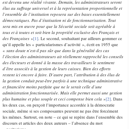
est devenu une réalité vivante. Demain, les administrateurs seront
élus au suffrage universel et à la représentation proportionnelle et
l’ensemble de l’institution reposera sur des bases essentiellement
démocratiques. Pas d’étatisation ni de fonctionnarisation. Tout
sera mis en œuvre pour que la Sécurité sociale soit agréable à
tous et à toutes et soit bien la propriété exclusive des Français et
des Françaises
»
[1]
. Le second, souhaitant par ailleurs gommer ce
qu’il appelle les « particularismes d’activité », écrit en 1955 que
«
sans doute n’est-il pas sûr que dans la généralité des cas
l’élection des administrateurs ait réellement rapproché les conseils
des électeurs et donné à la masse des travailleurs le sentiment
d’être associés à la gestion de leurs caisses. Bien des efforts
restent ici encore à faire. D’autre part, l’attribution à des élus de
la gestion conduit peut-être parfois à une technique administrative
et financière moins parfaite que ne le serait celle d’une
administration fonctionnarisée. Mais elle permet aussi une gestion
plus humaine et plus souple et ceci compense bien cela
»
[2]
. Dans
les deux cas, on perçoit l’importance accordée à la démocratie
sociale, même si ses composantes peuvent ne pas être forcément
les mêmes. Surtout, on note – ce qui se repère dans l’ensemble des
discours et articles des deux auteurs – l’absence du mot