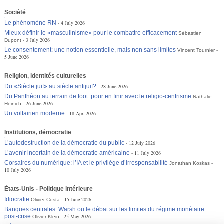
Société
Le phénomène RN
4 July 2026
Mieux définir le «masculinisme» pour le combattre efficacement
Sébastien
3 July 2026
Dupont
Le consentement: une notion essentielle, mais non sans limites
Vincent Tournier
5 June 2026
Religion, identités culturelles
Du «Siècle juif» au siècle antijuif?
28 June 2026
Du Panthéon au terrain de foot: pour en finir avec le religio-centrisme
Nathalie
26 June 2026
Heinich
Un voltairien moderne
18 Apr. 2026
Institutions, démocratie
L’autodestruction de la démocratie du public
12 July 2026
L’avenir incertain de la démocratie américaine
11 July 2026
Corsaires du numérique: l’IA et le privilège d’irresponsabilité
Jonathan Koskas
10 July 2026
États-Unis - Politique intérieure
Idiocratie
15 June 2026
Olivier Costa
Banques centrales: Warsh ou le débat sur les limites du régime monétaire
post-crise
25 May 2026
Olivier Klein