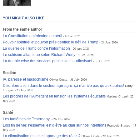
YOU MIGHT ALSO LIKE
From the same author
La Constitution américaine en péril
8 June 2026
Pouvoir spirituel et pouvoir présidentiel: le défi de Trump
29 Apr. 2026
La guerre de Trump contre l’information
20 Apr. 2026
Le schisme atlantique selon Richard Werly
4 Feb. 2026
La double crise des services publics de l’audiovisuel
3 Dec. 2025
Société
IA, paresse et masochisme
31 July 2026
Olivier Costa
Désinformation dans le secteur agri-agro: ça n’arrive pas qu’aux autres!
Eddy
23 July 2026
Fougier
Les progrès de l’IA mettent en tension les systèmes éducatifs
22
Maxime Cruzel
July 2026
Santé
Les fantômes de Tchernobyl
26 July 2026
Lois fin de vie: l’essentiel est d’être au clair sur nos intentions
13
François Stasse
July 2026
La climatisation est-elle l’apanage des réacs?
29 June 2026
Olivier Costa