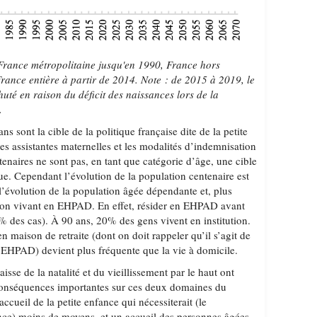
rance métropolitaine jusqu'en 1990, France hors
ance entière à partir de 2014. Note : de 2015 à 2019, le
uté en raison du déficit des naissances lors de la
.
s sont la cible de la politique française dite de la petite
les assistantes maternelles et les modalités d’indemnisation
enaires ne sont pas, en tant que catégorie d’âge, une cible
que. Cependant l’évolution de la population centenaire est
l’évolution de la population âgée dépendante et, plus
tion vivant en EHPAD. En effet, résider en EHPAD avant
4% des cas). À 90 ans, 20% des gens vivent en institution.
n maison de retraite (dont on doit rappeler qu’il s’agit de
 EHPAD) devient plus fréquente que la vie à domicile.
isse de la natalité et du vieillissement par le haut ont
onséquences importantes sur ces deux domaines du
ccueil de la petite enfance qui nécessiterait (le
nce) moins de moyens, et un accueil des personnes âgées