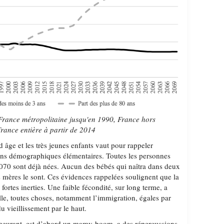
rance métropolitaine jusqu'en 1990, France hors
rance entière à partir de 2014
d âge et les très jeunes enfants vaut pour rappeler
ions démographiques élémentaires. Toutes les personnes
2070 sont déjà nées. Aucun des bébés qui naîtra dans deux
rs mères le sont. Ces évidences rappelées soulignent que la
ortes inerties. Une faible fécondité, sur long terme, a
le, toutes choses, notamment l’immigration, égales par
u vieillissement par le haut.
eurant, est d’abord un mamy-boom, a des répercussions