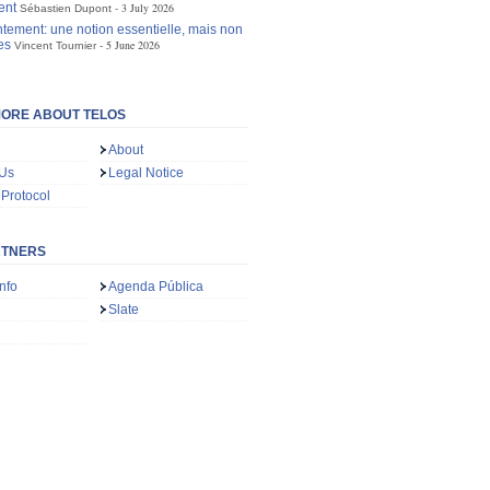
ent
3 July 2026
Sébastien Dupont
tement: une notion essentielle, mais non
es
5 June 2026
Vincent Tournier
ORE ABOUT TELOS
About
 Us
Legal Notice
 Protocol
RTNERS
nfo
Agenda Pública
Slate