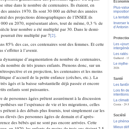
Économie
se situe dans le nombre de centenaires. Ils étaient, en
Plus-value
t des années 1970. Ils sont 30 000 au début des années
impositio
ntral des projections démographiques de l’INSEE ils
La tentat
0 000 en 2070, représentant alors, tout de même, 0,3 % de
Inverser 
d’Antoni
siècle leur nombre a été multiplié par 30. Dans le demi-
pourrait être multiplié par 7
[2]
.
Protectio
ns 85% des cas, ces centenaires sont des femmes. Et cette
Les «jour
intergéné
s’effriter à l’avenir.
Les ratés
1
r la dynamique d’augmentation du nombre de centenaires,
Galland
Le mythe 
n du nombre de très jeunes enfants. Prenons donc, sur un
2026
rétrospective et en projection, les centenaires et les moins
olitique d’accueil de la petite enfance (crèches, etc.). La
Santé
très âgés et la baisse substantielle déjà passée et encore
Les fantô
its enfants sont puissantes.
Lois fin de
intentions
re de personnes âgées prêtent assurément à la discussion
La climat
pothèses sur l’espérance de vie et les migrations, celles
29 J
Costa
ts prêtent à des débats plus fournis, tout simplement car les
Société
lus élevés (les personnes âgées de demain et d’après-
Le phén
érence des bébés qui ne sont pas encore arrivées. Cette
Mieux déf
s que, en 1970, les enfants de moins de trois ans étaient 2,5