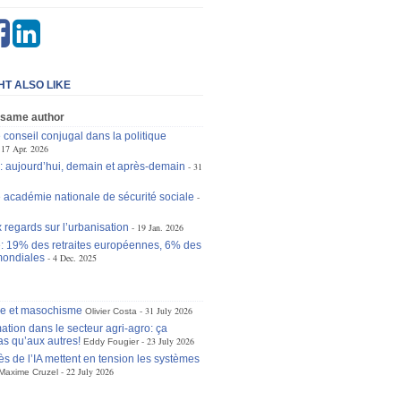
HT ALSO LIKE
 same author
e conseil conjugal dans la politique
17 Apr. 2026
: aujourd’hui, demain et après-demain
31
 académie nationale de sécurité sociale
regards sur l’urbanisation
19 Jan. 2026
: 19% des retraites européennes, 6% des
 mondiales
4 Dec. 2025
se et masochisme
31 July 2026
Olivier Costa
ation dans le secteur agri-agro: ça
as qu’aux autres!
23 July 2026
Eddy Fougier
ès de l’IA mettent en tension les systèmes
22 July 2026
Maxime Cruzel