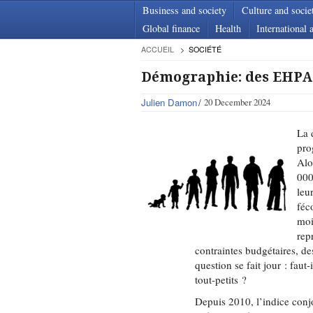
Business and society
Culture and socie
Global finance
Health
International a
ACCUEIL
SOCIÉTÉ
Démographie: des EHPAD
Julien Damon
20 December 2024
La 
pro
Alo
000
leu
féc
moi
rep
contraintes budgétaires, de
question se fait jour : faut
tout-petits ?
Depuis 2010, l’indice conj