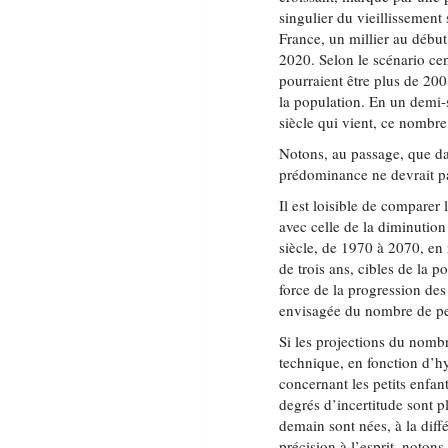
singulier du vieillissement 
France, un millier au débu
2020. Selon le scénario ce
pourraient être plus de 20
la population. En un demi-
siècle qui vient, ce nombre 
Notons, au passage, que da
prédominance ne devrait pas 
Il est loisible de compare
avec celle de la diminutio
siècle, de 1970 à 2070, en 
de trois ans, cibles de la p
force de la progression des 
envisagée du nombre de pet
Si les projections du nomb
technique, en fonction d’hy
concernant les petits enfan
degrés d’incertitude sont p
demain sont nées, à la diff
précision à l’esprit, noton