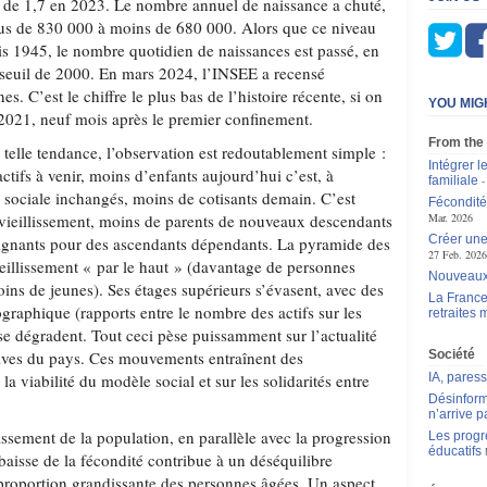
 de 1,7 en 2023. Le nombre annuel de naissance a chuté,
lus de 830 000 à moins de 680 000. Alors que ce niveau
is 1945, le nombre quotidien de naissances est passé, en
 seuil de 2000. En mars 2024, l’INSEE a recensé
. C’est le chiffre le plus bas de l’histoire récente, si on
YOU MIG
r 2021, neuf mois après le premier confinement.
From the
telle tendance, l’observation est redoutablement simple :
Intégrer l
actifs à venir, moins d’enfants aujourd’hui c’est, à
familiale
n sociale inchangés, moins de cotisants demain. C’est
Fécondité
 vieillissement, moins de parents de nouveaux descendants
Mar. 2026
Créer une
oignants pour des ascendants dépendants. La pyramide des
27 Feb. 2026
eillissement « par le haut » (davantage de personnes
Nouveaux 
oins de jeunes). Ses étages supérieurs s’évasent, avec des
La France
raphique (rapports entre le nombre des actifs sur les
retraites
 se dégradent. Tout ceci pèse puissamment sur l’actualité
ctives du pays. Ces mouvements entraînent des
Société
 la viabilité du modèle social et sur les solidarités entre
IA, pares
Désinform
n’arrive p
issement de la population, en parallèle avec la progression
Les progr
éducatifs
baisse de la fécondité contribue à un déséquilibre
proportion grandissante des personnes âgées. Un aspect