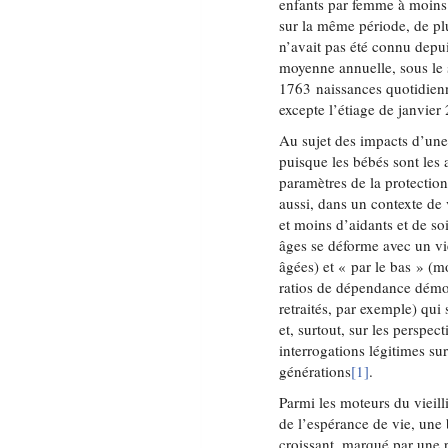
enfants par femme à moins
sur la même période, de p
n’avait pas été connu depu
moyenne annuelle, sous le
1763 naissances quotidiennes
excepte l’étiage de janvie
Au sujet des impacts d’une 
puisque les bébés sont les 
paramètres de la protectio
aussi, dans un contexte de
et moins d’aidants et de s
âges se déforme avec un vi
âgées) et « par le bas » (m
ratios de dépendance démog
retraités, par exemple) qui
et, surtout, sur les perspe
interrogations légitimes sur
générations
[1]
.
Parmi les moteurs du vieill
de l’espérance de vie, une 
croissant, marqué par une 