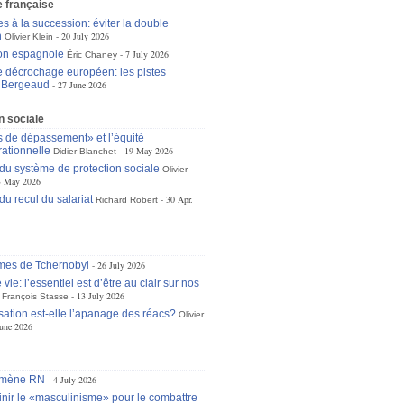
 française
s à la succession: éviter la double
n
20 July 2026
Olivier Klein
ion espagnole
7 July 2026
Éric Chaney
le décrochage européen: les pistes
n Bergeaud
27 June 2026
n sociale
s de dépassement» et l’équité
rationnelle
19 May 2026
Didier Blanchet
 du système de protection sociale
Olivier
3 May 2026
du recul du salariat
30 Apr.
Richard Robert
mes de Tchernobyl
26 July 2026
 vie: l’essentiel est d’être au clair sur nos
13 July 2026
François Stasse
isation est-elle l’apanage des réacs?
Olivier
une 2026
omène RN
4 July 2026
inir le «masculinisme» pour le combattre