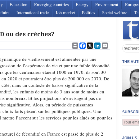
ty
Education
Emerging countries
Energy
Environment
Europe
ffairs
International trade
Job market
Politics
Social welfare
Ta
 ou des crèches?
Print
Facebook
X
LinkedIn
Email
dynamique de vieillissement est alimentée par une
THE AU
gression de l’espérance de vie et par une faible fécondité.
rs que les centenaires étaient 1000 en 1970, ils sont 30
 en 2020 et pourraient être plus de 200 000 en 2070. De
r côté, dans un contexte de baisse significative de la
ondité, les enfants de moins de 3 ans sont de moins en
ns nombreux. Et les projections n’envisagent pas de
rise significative. Alors, en période de puissantes
s choix forts pèsent sur les politiques publiques. Une
SUBSCRI
-il mettre l’accent sur les services pour les aînés ou pour les
oncturel de fécondité en France est passé de plus de 2
JOIN US