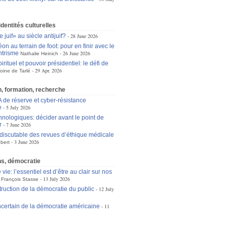
identités culturelles
 juif» au siècle antijuif?
28 June 2026
n au terrain de foot: pour en finir avec le
ntrisme
26 June 2026
Nathalie Heinich
irituel et pouvoir présidentiel: le défi de
29 Apr. 2026
oine de Tarlé
, formation, recherche
A de réserve et cyber-résistance
e
5 July 2026
hnologiques: décider avant le point de
r
7 June 2026
 discutable des revues d’éthique médicale
3 June 2026
bert
ons, démocratie
 vie: l’essentiel est d’être au clair sur nos
13 July 2026
François Stasse
truction de la démocratie du public
12 July
incertain de la démocratie américaine
11