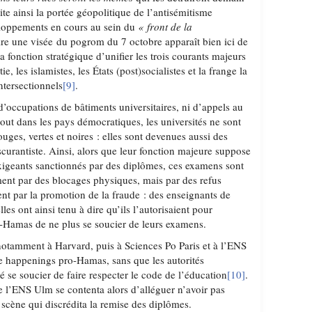
cite ainsi la portée géopolitique de l’antisémitisme
veloppements en cours au sein du
« front de la
ire une visée du pogrom du 7 octobre apparaît bien ici de
a fonction stratégique d’unifier les trois courants majeurs
, les islamistes, les États (post)socialistes et la frange la
ntersectionnels
[9]
.
 d’occupations de bâtiments universitaires, ni d’appels au
rtout dans les pays démocratiques, les universités ne sont
uges, vertes et noires : elles sont devenues aussi des
rantiste. Ainsi, alors que leur fonction majeure suppose
xigeants sanctionnés par des diplômes, ces examens sont
ent par des blocages physiques, mais par des refus
ent par la promotion de la fraude : des enseignants de
les ont ainsi tenu à dire qu’ils l’autorisaient pour
o-Hamas de ne plus se soucier de leurs examens.
otamment à Harvard, puis à Sciences Po Paris et à l’ENS
de happenings pro-Hamas, sans que les autorités
lé se soucier de faire respecter le code de l’éducation
[10]
.
e l’ENS Ulm se contenta alors d’alléguer n’avoir pas
 scène qui discrédita la remise des diplômes.