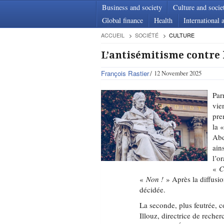
Business and society
Culture and socie
Global finance
Health
International a
ACCUEIL
SOCIÉTÉ
CULTURE
L’antisémitisme contre 
François Rastier
12 November 2025
Par
vie
pre
la 
Abd
ain
l’o
«
C
«
Non !
» Après la diffusio
décidée.
La seconde, plus feutrée, 
Illouz, directrice de reche