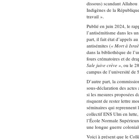
dissous) scandant Allahou 
Indigènes de la République, 
travail ».
Publié en juin 2024, le ra
l’antisémitisme dans les un
part, il fait état d’appels
antisémites (
« Mort à Israë
dans la bibliothèque de l’u
fours crématoires et de d
Sale juive crève »
, ou le 2
campus de l’université de 
D’autre part, la commissio
sous-déclaration des actes
si les mesures proposées da
risquent de rester lettre mo
séminaires qui reprennent 
collectif ENS Ulm en lutte,
l’École Normale Supérieure
une longue guerre colonial
Voici à présent que le Col