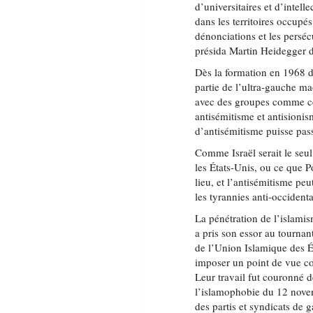
d’universitaires et d’intell
dans les territoires occupés
dénonciations et les persé
présida Martin Heidegger d
Dès la formation en 1968 d
partie de l’ultra-gauche m
avec des groupes comme cel
antisémitisme et antisioni
d’antisémitisme puisse pas
Comme Israël serait le seul
les États-Unis, ou ce que 
lieu, et l’antisémitisme peu
les tyrannies anti-occidenta
La pénétration de l’islami
a pris son essor au tourna
de l’Union Islamique des É
imposer un point de vue con
Leur travail fut couronné d
l’islamophobie du 12 novem
des partis et syndicats de 