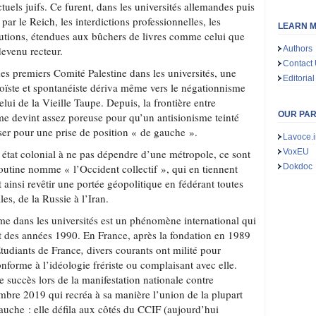
ectuels juifs. Ce furent, dans les universités allemandes puis
 par le Reich, les interdictions professionnelles, les
LEARN M
cutions, étendues aux bûchers de livres comme celui que
evenu recteur.
Authors
Contact
es premiers Comité Palestine dans les universités, une
Editorial
aoïste et spontanéiste dériva même vers le négationnisme
ui de la Vieille Taupe. Depuis, la frontière entre
OUR PA
sme devint assez poreuse pour qu’un antisionisme teinté
ser pour une prise de position « de gauche ».
Lavoce.i
 état colonial à ne pas dépendre d’une métropole, ce sont
VoxEU
Poutine nomme « l’Occident collectif », qui en tiennent
Dokdoc
t ainsi revêtir une portée géopolitique en fédérant toutes
les, de la Russie à l’Iran.
sme dans les universités est un phénomène international qui
nt des années 1990. En France, après la fondation en 1989
tudiants de France
,
divers courants ont milité pour
forme à l’idéologie frériste ou complaisant avec elle.
e succès lors de la manifestation nationale contre
bre 2019 qui recréa à sa manière l’union de la plupart
gauche : elle défila aux côtés du CCIF (aujourd’hui