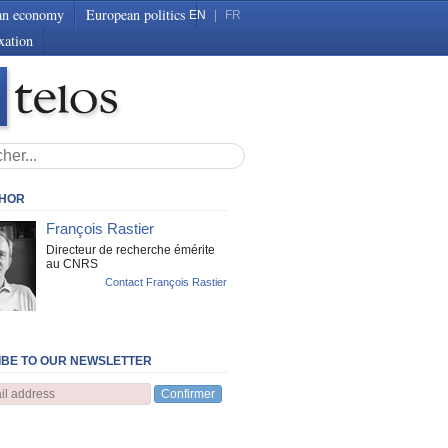
an economy
European politics
EN
|
FR
xation
THOR
François Rastier
Directeur de recherche émérite
au CNRS
Contact François Rastier
BE TO OUR NEWSLETTER
Confirmer