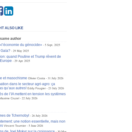
HT ALSO LIKE
 same author
«l’économie du génocide»
5 Sept. 2025
 Gaïa?
29 May 2025
ion: quand Poutine et Trump rêvent de
’Europe
29 Apr. 2025
se et masochisme
31 July 2026
Olivier Costa
ation dans le secteur agri-agro: ça
as qu’aux autres!
23 July 2026
Eddy Fougier
ès de l’IA mettent en tension les systèmes
22 July 2026
Maxime Cruzel
mes de Tchernobyl
26 July 2026
tement: une notion essentielle, mais non
es
5 June 2026
Vincent Tournier
ons de Joel Mokyr sur la croissance
30 May