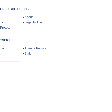
ORE ABOUT TELOS
About
 Us
Legal Notice
 Protocol
RTNERS
nfo
Agenda Pública
Slate