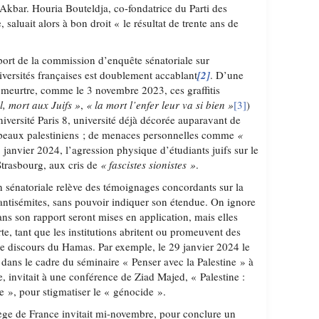
Akbar. Houria Bouteldja, co-fondatrice du Parti des
saluait alors à bon droit « le résultat de trente ans de
pport de la commission d’enquête sénatoriale sur
iversités françaises est doublement accablant
[2]
. D’une
 au meurtre, comme le 3 novembre 2023, ces graffitis
l, mort aux Juifs »
,
« la mort l’enfer leur va si bien »
[3]
)
niversité Paris 8, université déjà décorée auparavant de
rapeaux palestiniens ; de menaces personnelles comme
«
8 janvier 2024, l’agression physique d’étudiants juifs sur le
Strasbourg, aux cris de
« fascistes sionistes »
.
n sénatoriale relève des témoignages concordants sur la
 antisémites, sans pouvoir indiquer son étendue. On ignore
ns son rapport seront mises en application, mais elles
rte, tant que les institutions abritent ou promeuvent des
le discours du Hamas. Par exemple, le 29 janvier 2024 le
 dans le cadre du séminaire « Penser avec la Palestine » à
, invitait à une conférence de Ziad Majed, « Palestine :
e », pour stigmatiser le « génocide ».
lège de France invitait mi-novembre, pour conclure un