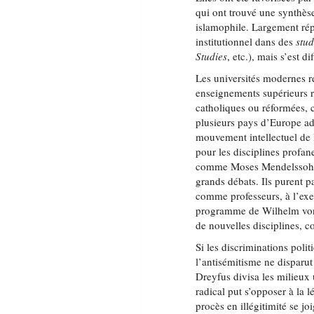
qui ont trouvé une synthès
islamophile. Largement répa
institutionnel dans des
stud
Studies
, etc.), mais s’est d
Les universités modernes 
enseignements supérieurs re
catholiques ou réformées, c
plusieurs pays d’Europe ad
mouvement intellectuel de
pour les disciplines profan
comme Moses Mendelssohn o
grands débats. Ils purent p
comme professeurs, à l’exe
programme de Wilhelm von H
de nouvelles disciplines, 
Si les discriminations poli
l’antisémitisme ne disparut
Dreyfus divisa les milieux 
radical put s’opposer à la 
procès en illégitimité se jo