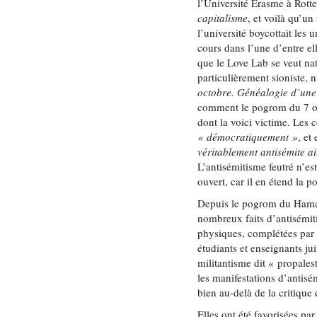
l’Université Érasme à Rott
capitalisme
, et voilà qu’un
l’université boycottait les 
cours dans l’une d’entre el
que le Love Lab se veut na
particulièrement sioniste,
octobre. Généalogie d’une
comment le pogrom du 7 oc
dont la voici victime. Les c
« démocratiquement »
, et
véritablement antisémite a
L’antisémitisme feutré n’e
ouvert, car il en étend la po
Depuis le pogrom du Hamas
nombreux faits d’antisémiti
physiques, complétées par d
étudiants et enseignants ju
militantisme dit « propales
les manifestations d’antisé
bien au-delà de la critique
Elles ont été favorisées p