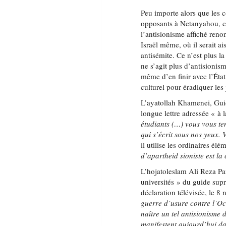
Peu importe alors que les 
opposants à Netanyahou, co
l’antisionisme affiché reno
Israël même, où il serait a
antisémite. Ce n’est plus la 
ne s’agit plus d’antisionism
même d’en finir avec l’Éta
culturel pour éradiquer les
L’ayatollah Khamenei, Guid
longue lettre adressée « à 
étudiants (…) vous vous te
qui s’écrit sous nos yeux. 
il utilise les ordinaires él
d’apartheid sioniste est l
L’hojatoleslam Ali Reza Pa
universités » du guide supr
déclaration télévisée, le 
guerre d
’
usure contre l
’
Oc
naître un tel antisionisme
manifestent aujourd
’
hui d