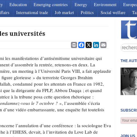
ty
Education
Emerging countries
Energy
Environment
Europe
ffairs
International trade
Job market
Politics
Social welfare
Ta
les universités
Print
Facebook
X
LinkedIn
Email
mi les manifestations d’antisémitisme universitaire qui
THE AU
nnent d’assombrir la rentrée, retenons-en deux. La
mière, un meeting à l’Université Paris VIII, a fait applaudir
« figure glorieuse » du terroriste Georges Ibrahim
allah, condamné pour les attentats en France en 1982,
si que la dirigeante du FPLP, Abbou Daqqa ; et quand
ratrice à la tribune posa cette question rhétorique :
ondamnez-vous le 7 octobre ?
», l’assemblée s’écria
n d’une vidéo embarrassante, une enquête fut toutefois
SUBSCRI
concerne l’annulation d’une conférence : la sociologue Eva
rche à l’EHESS, devait, à l’invitation du Love Lab de
JOIN US