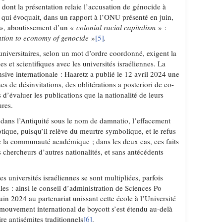
]
dont la présentation relaie l’accusation de génocide à
qui évoquait, dans un rapport à l’ONU présenté en juin,
 »
, aboutissement d’un «
colonial racial capitalism
» :
tion to economy of genocide
»
[5]
.
universitaires, selon un mot d’ordre coordonné, exigent la
s et scientifiques avec les universités israéliennes. La
nsive internationale : Haaretz a publié le 12 avril 2024 une
nes de désinvitations, des oblitérations a posteriori de co-
s d’évaluer les publications que la nationalité de leurs
ures.
dans l’Antiquité sous le nom de damnatio, l’effacement
ique, puisqu’il relève du meurtre symbolique, et le refus
e la communauté académique ; dans les deux cas, ces faits
chercheurs d’autres nationalités, et sans antécédents
 universités israéliennes se sont multipliées, parfois
lles : ainsi le conseil d’administration de Sciences Po
juin 2024 au partenariat unissant cette école à l’Université
ouvement international de boycott s’est étendu au-delà
ire antisémites traditionnels
[6]
.