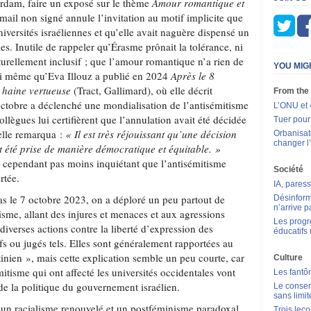
erdam, faire un exposé sur le thème
Amour romantique et
 mail non signé annule l’invitation au motif implicite que
universités israéliennes et qu’elle avait naguère dispensé un
les. Inutile de rappeler qu’Érasme prônait la tolérance, ni
turellement inclusif ; que l’amour romantique n’a rien de
YOU MIG
 ni même qu’Eva Illouz a publié en 2024
Après le 8
 haine vertueuse
(Tract, Gallimard), où elle décrit
From the
tobre a déclenché une mondialisation de l’antisémitisme
L’ONU et 
ollègues lui certifièrent que l’annulation avait été décidée
Tuer pour
 elle remarqua :
« Il est très réjouissant qu’une décision
Orbanisat
changer l
it été prise de manière démocratique et équitable. »
st cependant pas moins inquiétant que l’antisémitisme
Société
rtée.
IA, pares
 le 7 octobre 2023, on a déploré un peu partout de
Désinform
n’arrive p
sme, allant des injures et menaces et aux agressions
Les progr
iverses actions contre la liberté d’expression des
éducatifs
ifs ou jugés tels. Elles sont généralement rapportées au
tinien », mais cette explication semble un peu courte, car
Culture
mitisme qui ont affecté les universités occidentales vont
Les fantô
 de la politique du gouvernement israélien.
Le consen
sans limit
ar un racialisme renouvelé et un postféminisme paradoxal
Trois leç