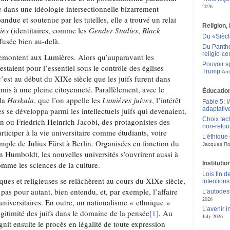
2026
e dans une idéologie intersectionnelle bizarrement
ndue et soutenue par les tutelles, elle a trouvé un relai
Religion, 
ies
(identitaires, comme les
Gender Studies
,
Black
Du «Siècle
iffusée bien au-delà.
Du Panthéo
religio-ce
remontent aux Lumières. Alors qu’auparavant les
Pouvoir sp
staient pour l’essentiel sous le contrôle des églises
Trump
Ant
’est au début du XIXe siècle que les juifs furent dans
mis à une pleine citoyenneté. Parallèlement, avec le
Éducation
 la
Haskala
, que l’on appelle les
Lumières juives
, l’intérêt
Fable 5: I
adaptativ
es se développa parmi les intellectuels juifs qui devenaient,
Choix tec
u Friedrich Heinrich Jacobi, des protagonistes des
non-retou
articiper à la vie universitaire comme étudiants, voire
L’éthique
mple de Julius Fürst à Berlin. Organisées en fonction du
Jacques Ro
umboldt, les nouvelles universités s’ouvrirent aussi à
comme les sciences de la culture.
Instituti
Lois fin de
tiques et religieuses se relâchèrent au cours du XIXe siècle,
intentions
 pas pour autant, bien entendu, et, par exemple, l’affaire
L’autodes
2026
universitaires. En outre, un nationalisme « ethnique »
L’avenir 
légitimité des juifs dans le domaine de la pensée
[1]
. Au
July 2026
ignit ensuite le procès en légalité de toute expression