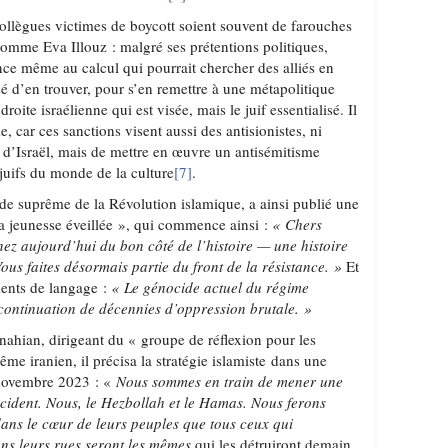
collègues victimes de boycott soient souvent de farouches
mme Eva Illouz : malgré ses prétentions politiques,
nce même au calcul qui pourrait chercher des alliés en
isé d’en trouver, pour s’en remettre à une métapolitique
droite israélienne qui est visée, mais le juif essentialisé. Il
e, car ces sanctions visent aussi des antisionistes, ni
t d’Israël, mais de mettre en œuvre un antisémitisme
 juifs du monde de la culture
[7]
.
e suprême de la Révolution islamique, a ainsi publié une
la jeunesse éveillée », qui commence ainsi :
« Chers
nez aujourd’hui du bon côté de l’histoire — une histoire
Vous faites désormais partie du front de la résistance. »
Et
éments de langage :
« Le génocide actuel du régime
a continuation de décennies d’oppression brutale. »
nahian, dirigeant du « groupe de réflexion pour les
ême iranien, il précisa la stratégie islamiste dans une
8 novembre 2023 : «
Nous sommes en train de mener une
cident. Nous, le Hezbollah et le Hamas. Nous ferons
 dans le cœur de leurs peuples que tous ceux qui
ans leurs rues seront les mêmes
qui les détruiront demain