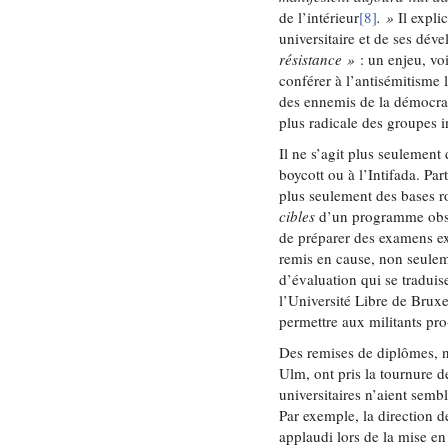
de l’intérieur
[8]
. »
Il expli
universitaire et de ses dé
résistance »
: un enjeu, vo
conférer à l’antisémitisme l
des ennemis de la démocratie
plus radicale des groupes i
Il ne s’agit plus seulement
boycott ou à l’Intifada. Pa
plus seulement des bases ro
cibles
d’un programme obscu
de préparer des examens e
remis en cause, non seulem
d’évaluation qui se traduis
l’Université Libre de Bruxel
permettre aux militants pr
Des remises de diplômes, n
Ulm, ont pris la tournure 
universitaires n’aient semb
Par exemple, la direction d
applaudi lors de la mise en