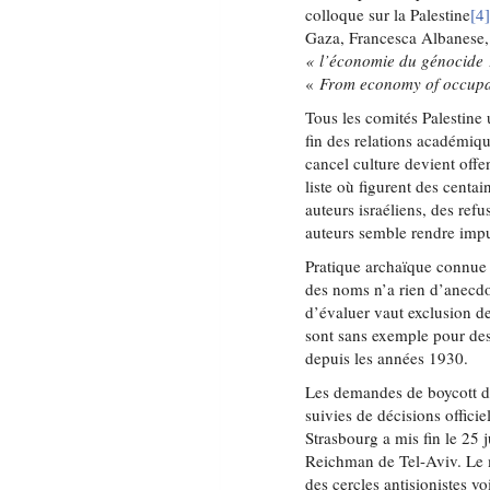
colloque sur la Palestine
[4
Gaza, Francesca Albanese, 
« l’économie du génocide
«
From economy of occupa
Tous les comités Palestine 
fin des relations académique
cancel culture devient offe
liste où figurent des centai
auteurs israéliens, des refu
auteurs semble rendre imp
Pratique archaïque connue 
des noms n’a rien d’anecdot
d’évaluer vaut exclusion d
sont sans exemple pour des 
depuis les années 1930.
Les demandes de boycott des
suivies de décisions officie
Strasbourg a mis fin le 25 
Reichman de Tel-Aviv. Le m
des cercles antisionistes vo