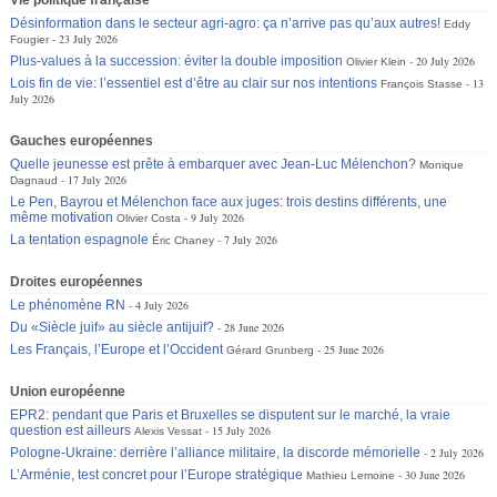
Désinformation dans le secteur agri-agro: ça n’arrive pas qu’aux autres!
Eddy
23 July 2026
Fougier
Plus-values à la succession: éviter la double imposition
20 July 2026
Olivier Klein
Lois fin de vie: l’essentiel est d’être au clair sur nos intentions
13
François Stasse
July 2026
Gauches européennes
Quelle jeunesse est prête à embarquer avec Jean-Luc Mélenchon?
Monique
17 July 2026
Dagnaud
Le Pen, Bayrou et Mélenchon face aux juges: trois destins différents, une
même motivation
9 July 2026
Olivier Costa
La tentation espagnole
7 July 2026
Éric Chaney
Droites européennes
Le phénomène RN
4 July 2026
Du «Siècle juif» au siècle antijuif?
28 June 2026
Les Français, l’Europe et l’Occident
25 June 2026
Gérard Grunberg
Union européenne
EPR2: pendant que Paris et Bruxelles se disputent sur le marché, la vraie
question est ailleurs
15 July 2026
Alexis Vessat
Pologne-Ukraine: derrière l’alliance militaire, la discorde mémorielle
2 July 2026
L’Arménie, test concret pour l’Europe stratégique
30 June 2026
Mathieu Lemoine