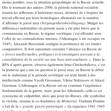
moins justifiés, avec la situation géopolitique de la Russie actuelle.
Dès le tournant des années 2000, la période national-socialiste
nourrit les réflexions d’historiens russes, désireux de s’inspirer du
travail effectué par leurs homologues allemands sur la manière
d’affronter le passé nazi (
Vergangenheitsbewältigung
). Malgré les
différences indéniables (la période nazie a été plus brève que le
communisme en Russie, le régime soviétique s’est effondré sous
l’effet de ses contradictions internes, l’Allemagne a été occupée en
1945), Alexandr Borozniak souligne la pertinence de ces études
comparatives. Il doit cependant constater l’absence en Russie de
«
forces intellectuelles, politiques et économiques œuvrant à la
consolidation de la société sur une base anti-totalitaire
». Dans la
RFA d’après-guerre, observe également Irina Chtcherbakova, c’est
la jeunesse qui a mis en question le passé nazi, en Russie le débat
sur le stalinisme et la période soviétique est resté limité à des
intellectuels comme Vassili Grossman, Viktor Nekrassov et Alexeï
Guerman. L’Allemagne et la Russie ont en commun l’expérience
fondamentale de la guerre, mais, pour les Allemands, celle-ci est
synonyme de culpabilité, alors que pour les Russes, elle symbolise
la victoire, résume la co-fondatrice de
Memorial.
Vladimir Poutine
a fait de la «
grande guerre patriotique
» (la séquence 1941-1945