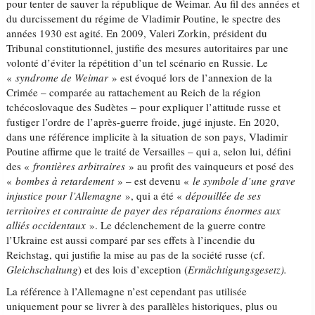
pour tenter de sauver la république de Weimar. Au fil des années et
du durcissement du régime de Vladimir Poutine, le spectre des
années 1930 est agité. En 2009, Valeri Zorkin, président du
Tribunal constitutionnel, justifie des mesures autoritaires par une
volonté d’éviter la répétition d’un tel scénario en Russie. Le
«
syndrome de Weimar
» est évoqué lors de l’annexion de la
Crimée – comparée au rattachement au Reich de la région
tchécoslovaque des Sudètes – pour expliquer l’attitude russe et
fustiger l’ordre de l’après-guerre froide, jugé injuste. En 2020,
dans une référence implicite à la situation de son pays, Vladimir
Poutine affirme que le traité de Versailles – qui a, selon lui, défini
des «
frontières arbitraires
» au profit des vainqueurs et posé des
«
bombes à retardement
» – est devenu «
le symbole d’une grave
injustice pour l’Allemagne
», qui a été «
dépouillée de ses
territoires et contrainte de payer des réparations énormes aux
alliés occidentaux
». Le déclenchement de la guerre contre
l’Ukraine est aussi comparé par ses effets à l’incendie du
Reichstag, qui justifie la mise au pas de la société russe (cf.
Gleichschaltung
) et des lois d’exception (
Ermächtigungsgesetz).
La référence à l’Allemagne n’est cependant pas utilisée
uniquement pour se livrer à des parallèles historiques, plus ou