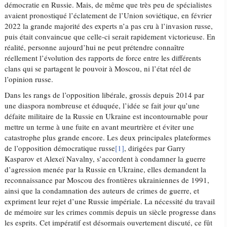
démocratie en Russie. Mais, de même que très peu de spécialistes
avaient pronostiqué l’éclatement de l’Union soviétique, en février
2022 la grande majorité des experts n’a pas cru à l’invasion russe,
puis était convaincue que celle-ci serait rapidement victorieuse. En
réalité, personne aujourd’hui ne peut prétendre connaître
réellement l’évolution des rapports de force entre les différents
clans qui se partagent le pouvoir à Moscou, ni l’état réel de
l’opinion russe.
Dans les rangs de l’opposition libérale, grossis depuis 2014 par
une diaspora nombreuse et éduquée, l’idée se fait jour qu’une
défaite militaire de la Russie en Ukraine est incontournable pour
mettre un terme à une fuite en avant meurtrière et éviter une
catastrophe plus grande encore. Les deux principales plateformes
de l’opposition démocratique russe
[1]
, dirigées par Garry
Kasparov et Alexeï Navalny, s’accordent à condamner la guerre
d’agression menée par la Russie en Ukraine, elles demandent la
reconnaissance par Moscou des frontières ukrainiennes de 1991,
ainsi que la condamnation des auteurs de crimes de guerre, et
expriment leur rejet d’une Russie impériale. La nécessité du travail
de mémoire sur les crimes commis depuis un siècle progresse dans
les esprits. Cet impératif est désormais ouvertement discuté, ce fût