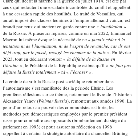
Clark qui décrit la marche à la guerre en juillet 1914, est cité par
ceux qui redoutent une escalade incontrôlée du conflit et appellent
à une cessation rapide des hostilités. Le traité de Versailles, qui
aurait imposé des clauses léonines à l’empire allemand vaincu, est
brandi par ceux qui mettent en garde contre une «
humiliation
»
de la Russie. À plusieurs reprises, comme en mai 2022, Emmanuel
Macron lui-même évoque la nécessité de ne «
jamais céder à la
tentation ni de l’humiliation, ni de l’esprit de revanche, car ils ont
déjà trop, par le passé, ravagé les chemins de la paix
». En février
2023, tout en déclarant vouloir «
la défaite de la Russie en
Ukraine
», le Président de la République estime qu’il «
ne faut pas
défaire la Russie totalement
» ni «
l’écraser
».
La crainte de voir la Russie post-soviétique retomber dans
l’autoritarisme s’est manifestée dès la période Eltsine. Les
premières réflexions sur ce thème, notamment le livre de l’historien
Alexander Yanov (
Weimar Russia
), remontent aux années 1990. La
peur d’un retour au pouvoir des communistes est forte, les
méthodes peu démocratiques employées par le premier président
russe pour combattre ses opposants (bombardement du siège du
parlement en 1993) et pour assurer sa réélection en 1996
rappellent à certains la stratégie autoritaire du chancelier Brüning