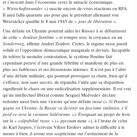
et s’investit dans l’économie (avec le miracle économique,
«
Wirtschaftswunder
») suscite encore de vives réactions en RFA.
Il aura fallu quarante ans pour que le président allemand von
Weizsäcker qualifie le 8 mai 1945 de «
jour de libération
».
Une défaite en Ukraine pourrait aider les Russes à se débarrasser
de cette «
douleur fantôme
» et rompre avec la croyance en un
Sonderweg
, affirme Andreï Zoubov. Certes, le régime russe paraît
solide et l’opposition démocratique marginale et divisée. Incapable
de tolérer la moindre contestation, le système Poutine fait
cependant preuve d’une grande fébrilité et manifeste de plus en
plus ses faiblesses et ses dissensions internes. Il n’est pas à l’abri
d’une défaite militaire, qui pourrait provoquer sa chute, bien qu’il
s’efforce, non sans succès, de répandre l’idée que sa disparition
signifierait le chaos ou une radicalisation supplémentaire. Il est vrai
qu’un intellectuel libéral comme Sergueï Medvedev déclare
redouter aussi bien une victoire qu’une défaite russe («
Si Poutine
gagne en Ukraine, la Russie va devenir un fascisme stalinien, s’il
perd ce sera la variante hitlérienne
»). Évoquant un projet de livre
sur la «
culpabilité russe
» («
русская вина
»), à l’instar de celui
de Karl Jaspers, l’écrivain Viktor Erofeev admet la difficulté à le
mener à bien, il avoue son scepticisme sur l’avènement de la