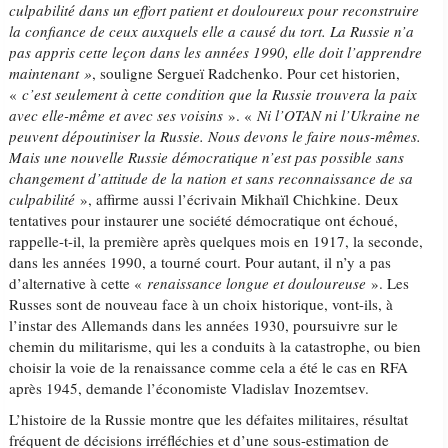
culpabilité dans un effort patient et douloureux pour reconstruire
la confiance de ceux auxquels elle a causé du tort. La Russie n’a
pas appris cette leçon dans les années 1990, elle doit l’apprendre
maintenant »
, souligne Sergueï Radchenko. Pour cet historien,
«
c’est seulement à cette condition que la Russie trouvera la paix
avec elle-même et avec ses voisins
». «
Ni l’OTAN ni l’Ukraine ne
peuvent dépoutiniser la Russie. Nous devons le faire nous-mêmes.
Mais une nouvelle Russie démocratique n’est pas possible sans
changement d’attitude de la nation et sans reconnaissance de sa
culpabilité
», affirme aussi l’écrivain Mikhaïl Chichkine. Deux
tentatives pour instaurer une société démocratique ont échoué,
rappelle-t-il, la première après quelques mois en 1917, la seconde,
dans les années 1990, a tourné court. Pour autant, il n’y a pas
d’alternative à cette «
renaissance longue et douloureuse
». Les
Russes sont de nouveau face à un choix historique, vont-ils, à
l’instar des Allemands dans les années 1930, poursuivre sur le
chemin du militarisme, qui les a conduits à la catastrophe, ou bien
choisir la voie de la renaissance comme cela a été le cas en RFA
après 1945, demande l’économiste Vladislav Inozemtsev.
L’histoire de la Russie montre que les défaites militaires, résultat
fréquent de décisions irréfléchies et d’une sous-estimation de