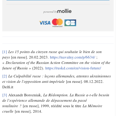
powered by
[1]
Les 15 points du citoyen russe qui souhaite le bien de son
pays
[en russe]. 20.02.2023.
https://navalny.com/p/6634/
;
«
Declaration of the Russian Action Committee on the vision of the
future of Russia
» (2022).
https://ruskd.com/en/vision-future/
[2]
La Culpabilité russe : leçons allemandes, attentes ukrainiennes
et vision de l’opposition anti-impériale
[en russe]. 08.12.2022.
Delfi.it
[3]
Alexandr Borozniak,
La Rédemption. La Russie a-t-elle besoin
de l’expérience allemande de dépassement du passé
totalitaire ?
[en russe], 1999, réédité sous le titre
La Mémoire
cruelle
[en russe], 2014.