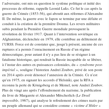
l’adversaire, ont mis en question le système politique et initié des
processus de réforme, rappelle Leonid Luks. Ce fut le cas après la
guerre de Crimée (1853-56), qui aboutit aux réformes d’Alexandre
II. De même, la guerre avec le Japon se termine par une défaite et
conduit à la création de la première Douma. Les revers militaires
subis pendant la Première Guerre mondiale provoquent la
révolution de février 1917. Quant à l’intervention soviétique en
Afghanistan, déclenchée en 1979, elle contribue au délitement de
l’URSS. Force est de constater que, jusqu’à présent, aucune de ces
ruptures n’a permis l’enracinement en Russie d’un régime
démocratique, pour autant il n’y a pas lieu de se résigner à un
fatalisme historique, qui rendrait la Russie incapable de se libérer,
à l’instar des autres ex-puissances coloniales, du «
syndrome post-
impérial
», souligne l’historien Andreï Zoubov, privé de son poste
en 2014 après avoir dénoncé l’annexion de la Crimée. Ce n’est
qu’en 1975, en signant les accords d’Helsinki, que la RFA a
reconnu la perte de Königsberg et de Memel, note Andreï Zoubov.
Plus de vingt ans après l’effondrement du nazisme, la publication
du livre de Margarete et Alexander Mitscherlich (L
e Deuil
impossible
, 1967), qui analyse le refoulement des crimes nazis par
un peuple allemand qui se considère comme «
victime d’Hitler
»