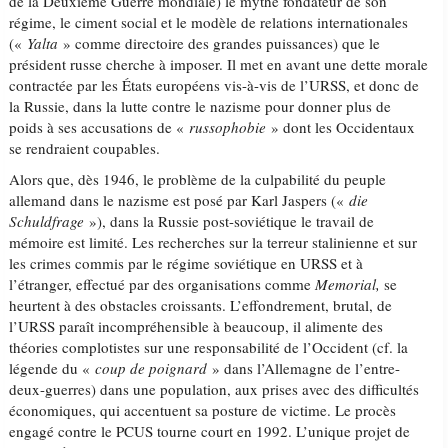
de la Deuxième Guerre mondiale) le mythe fondateur de son
régime, le ciment social et le modèle de relations internationales
(«
Yalta
» comme directoire des grandes puissances) que le
président russe cherche à imposer. Il met en avant une dette morale
contractée par les États européens vis-à-vis de l’URSS, et donc de
la Russie, dans la lutte contre le nazisme pour donner plus de
poids à ses accusations de «
russophobie
» dont les Occidentaux
se rendraient coupables.
Alors que, dès 1946, le problème de la culpabilité du peuple
allemand dans le nazisme est posé par Karl Jaspers («
die
Schuldfrage
»), dans la Russie post-soviétique le travail de
mémoire est limité. Les recherches sur la terreur stalinienne et sur
les crimes commis par le régime soviétique en URSS et à
l’étranger, effectué par des organisations comme
Memorial,
se
heurtent à des obstacles croissants. L’effondrement, brutal, de
l’URSS paraît incompréhensible à beaucoup, il alimente des
théories complotistes sur une responsabilité de l’Occident (cf. la
légende du «
coup de poignard
» dans l’Allemagne de l’entre-
deux-guerres) dans une population, aux prises avec des difficultés
économiques, qui accentuent sa posture de victime. Le procès
engagé contre le PCUS tourne court en 1992. L’unique projet de