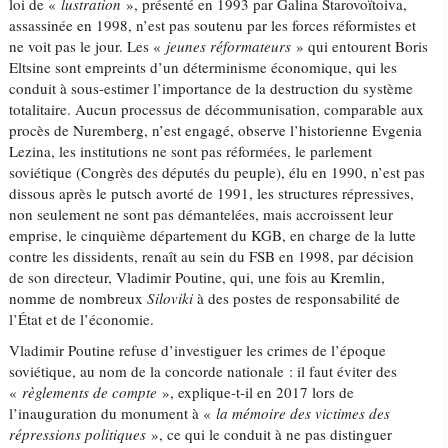
loi de «
lustration
», présenté en 1993 par Galina Starovoïtoiva,
assassinée en 1998, n’est pas soutenu par les forces réformistes et
ne voit pas le jour. Les «
jeunes réformateurs
» qui entourent Boris
Eltsine sont empreints d’un déterminisme économique, qui les
conduit à sous-estimer l’importance de la destruction du système
totalitaire. Aucun processus de décommunisation, comparable aux
procès de Nuremberg, n’est engagé, observe l’historienne Evgenia
Lezina, les institutions ne sont pas réformées, le parlement
soviétique (Congrès des députés du peuple), élu en 1990, n’est pas
dissous après le putsch avorté de 1991, les structures répressives,
non seulement ne sont pas démantelées, mais accroissent leur
emprise, le cinquième département du KGB, en charge de la lutte
contre les dissidents, renaît au sein du FSB en 1998, par décision
de son directeur, Vladimir Poutine, qui, une fois au Kremlin,
nomme de nombreux
Siloviki
à des postes de responsabilité de
l’État et de l’économie.
Vladimir Poutine refuse d’investiguer les crimes de l’époque
soviétique, au nom de la concorde nationale : il faut éviter des
«
règlements de compte
», explique-t-il en 2017 lors de
l’inauguration du monument à «
la mémoire des victimes des
répressions politiques
», ce qui le conduit à ne pas distinguer