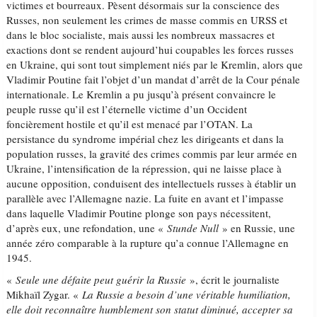
victimes et bourreaux. Pèsent désormais sur la conscience des
Russes, non seulement les crimes de masse commis en URSS et
dans le bloc socialiste, mais aussi les nombreux massacres et
exactions dont se rendent aujourd’hui coupables les forces russes
en Ukraine, qui sont tout simplement niés par le Kremlin, alors que
Vladimir Poutine fait l’objet d’un mandat d’arrêt de la Cour pénale
internationale. Le Kremlin a pu jusqu’à présent convaincre le
peuple russe qu’il est l’éternelle victime d’un Occident
foncièrement hostile et qu’il est menacé par l’OTAN. La
persistance du syndrome impérial chez les dirigeants et dans la
population russes, la gravité des crimes commis par leur armée en
Ukraine, l’intensification de la répression, qui ne laisse place à
aucune opposition, conduisent des intellectuels russes à établir un
parallèle avec l’Allemagne nazie. La fuite en avant et l’impasse
dans laquelle Vladimir Poutine plonge son pays nécessitent,
d’après eux, une refondation, une «
Stunde Null
» en Russie, une
année zéro comparable à la rupture qu’a connue l’Allemagne en
1945.
«
Seule une défaite peut guérir la Russie
», écrit le journaliste
Mikhaïl Zygar. «
La Russie a besoin d’une véritable humiliation,
elle doit reconnaître humblement son statut diminué, accepter sa