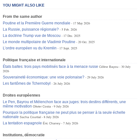
YOU MIGHT ALSO LIKE
From the same author
Poutine et la Première Guerre mondiale
17 May 2026
La Russie, puissance régionale?
5 Feb. 2026
La doctrine Trump vue de Moscou
17 Dec. 2025
Le monde multipolaire de Vladimir Poutine
20 Oct. 2025
L’ordre européen vu du Kremlin
17 Sept. 2025
Politique française et internationale
États baltes: trois pays mobilisés face à la menace russe
30 July
Céline Bayou
2026
Souveraineté économique: une voie polonaise?
29 July 2026
Les fantômes de Tchernobyl
26 July 2026
Droites européennes
Le Pen, Bayrou et Mélenchon face aux juges: trois destins différents, une
même motivation
9 July 2026
Olivier Costa
Pourquoi la politique française ne peut plus se penser à la seule échelle
nationale
8 July 2026
Sacha Courtial
La tentation espagnole
7 July 2026
Éric Chaney
Institutions, démocratie