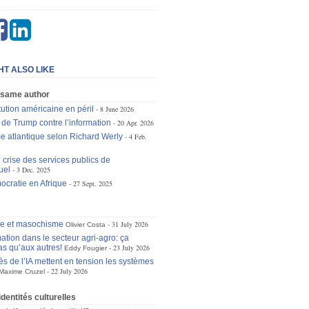
HT ALSO LIKE
 same author
tution américaine en péril
8 June 2026
 de Trump contre l’information
20 Apr. 2026
e atlantique selon Richard Werly
4 Feb.
 crise des services publics de
uel
3 Dec. 2025
ocratie en Afrique
27 Sept. 2025
se et masochisme
31 July 2026
Olivier Costa
ation dans le secteur agri-agro: ça
as qu’aux autres!
23 July 2026
Eddy Fougier
ès de l’IA mettent en tension les systèmes
22 July 2026
Maxime Cruzel
identités culturelles