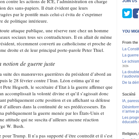
on contre les actions de ICE, l’administration en charge
JOIN US
on des sans-papiers. Il était évident que leurs
ragées par le pontife mais celui-ci évita de s’exprimer
e de politique intérieure.
 toute attaque publique, une réserve rare chez un homme
YOU MIG
réseaux sociaux tous ses contradicteurs. Il en allait de même
ésident, récemment converti au catholicisme et proche de
From the
me droite et de leur principal porte-parole Peter Thiel.
La Consti
La guerre
Le schism
a notion de guerre juste
2026
La double
 la suite des manœuvres guerrières du président d’abord au
l’audiovis
uis le 28 février contre l’Iran. Léon estima qu’il ne
De la dém
t Pete Hegseth, le secrétaire d’Etat à la guerre affirmer que
an accomplissait la volonté divine et qu’il s’agissait donc
Société
tant publiquement cette position et en affichant sa défense
IA, pares
it d’ailleurs dans la continuité de ses prédécesseurs. En
Désinform
n’arrive p
a publiquement la guerre menée par les États-Unis et
Les progr
une attitude qui ne suscita d’ailleurs aucune réaction
éducatifs
rge W. Bush.
Religion, 
 pour Trump. Il n’a pas supporté d’être contredit et il s’est