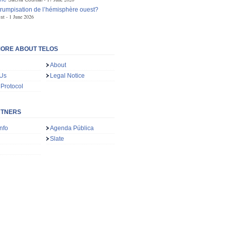
trumpisation de l’hémisphère ouest?
1 June 2026
st
ORE ABOUT TELOS
About
 Us
Legal Notice
 Protocol
RTNERS
nfo
Agenda Pública
Slate