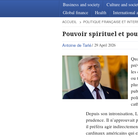
Business and society
Culture and socie
Global finance
Health
International a
ACCUEIL
POLITIQUE FRANÇAISE ET INTER
Pouvoir spirituel et pou
Antoine de Tarlé
29 April 2026
Qua
pré
les
ou 
plu
pub
pol
cat
Depuis son intronisation, 
prudence. Il n’approuvait p
il préféra agir indirecteme
cardinaux américains qui ex