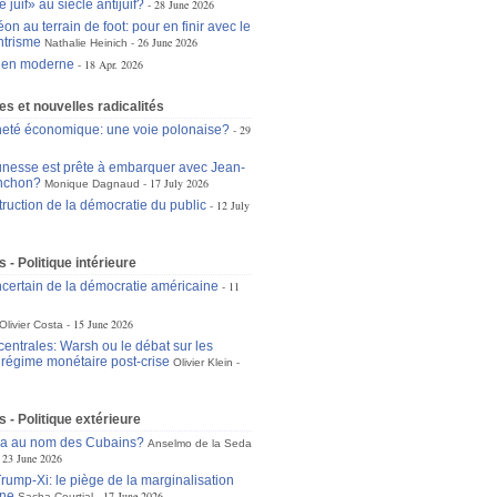
 juif» au siècle antijuif?
28 June 2026
n au terrain de foot: pour en finir avec le
ntrisme
26 June 2026
Nathalie Heinich
rien moderne
18 Apr. 2026
s et nouvelles radicalités
eté économique: une voie polonaise?
29
unesse est prête à embarquer avec Jean-
nchon?
17 July 2026
Monique Dagnaud
truction de la démocratie du public
12 July
 - Politique intérieure
incertain de la démocratie américaine
11
15 June 2026
Olivier Costa
entrales: Warsh ou le débat sur les
u régime monétaire post-crise
Olivier Klein
s - Politique extérieure
ra au nom des Cubains?
Anselmo de la Seda
23 June 2026
ump-Xi: le piège de la marginalisation
ne
17 June 2026
Sacha Courtial