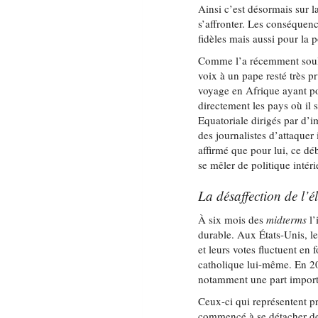
Ainsi c’est désormais sur 
s’affronter. Les conséquen
fidèles mais aussi pour la p
Comme l’a récemment sou
voix à un pape resté très p
voyage en Afrique ayant po
directement les pays où il
Equatoriale dirigés par d’i
des journalistes d’attaquer
affirmé que pour lui, ce dé
se mêler de politique intéri
La désaffection de l’é
À six mois des
midterms
l’
durable. Aux États-Unis, l
et leurs votes fluctuent e
catholique lui-même. En 20
notamment une part importa
Ceux-ci qui représentent pr
commencé à se détacher de