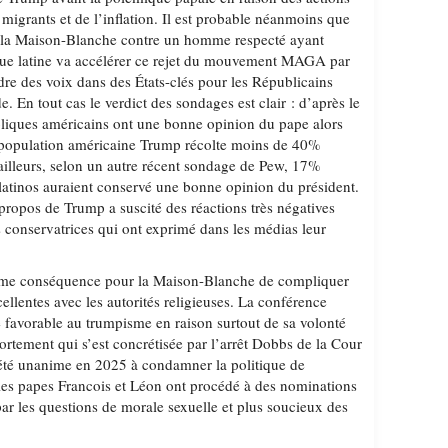
 migrants et de l’inflation. Il est probable néanmoins que
de la Maison-Blanche contre un homme respecté ayant
e latine va accélérer ce rejet du mouvement MAGA par
rdre des voix dans des États-clés pour les Républicains
. En tout cas le verdict des sondages est clair : d’après le
liques américains ont une bonne opinion du pape alors
 population américaine Trump récolte moins de 40%
 ailleurs, selon un autre récent sondage de Pew, 17%
latinos auraient conservé une bonne opinion du président.
 propos de Trump a suscité des réactions très négatives
s conservatrices qui ont exprimé dans les médias leur
omme conséquence pour la Maison-Blanche de compliquer
cellentes avec les autorités religieuses. La conférence
é favorable au trumpisme en raison surtout de sa volonté
avortement qui s’est concrétisée par l’arrêt Dobbs de la Cour
 été unanime en 2025 à condamner la politique de
 les papes Francois et Léon ont procédé à des nominations
r les questions de morale sexuelle et plus soucieux des