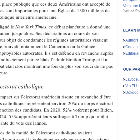
la place publique que ces deux Américains ont accepté de
Vers une 
ces sont importantes pour une Église de 1300 millions de
Yannick Pro
olitique intérieure américaine.
ligné le
New York Times
, ce débat planétaire a donné une
LEARN M
rudent jusqu’alors. Ses déclarations au cours de son
ur objet de condamner les régimes autoritaires visaient
Authors
 se trouvait, notamment le Cameroun ou la Guinée
Contact
mpitoyables autocrates. Il s’est défendu en revanche auprès
Editorial
 indirectement par ce biais l’administration Trump et il a
bat était clos montrant une fois de plus son souci de ne pas
OUR PA
eure.
Lavoce.i
lectorat catholique
VoxEU
Dokdoc
impact sur l’électorat américain risque en revanche d’être
es catholiques représentent environ 20% du corps électoral
n fonction des candidats. En 2020, 52% votèrent pour Biden,
24, 55% apportèrent leurs suffrages à Trump qui obtint
nte du vote des latinos.
ès de la moitié de l’électorat catholique avaient
 Trump avant la polémique papale en raison des actions