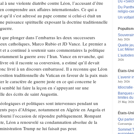
Du «Siècle
ial à une violente diatribe contre Léon, l’accusant d’être
Du Panthéo
rien comprendre aux affaires internationales. Ce qui a
religio-ce
st qu’il s’est adressé au pape comme si celui-ci était un
Un voltai
ne puissance spirituelle exposant la doctrine traditionnelle
 guerre.
Populisme
Souverain
t que plonger dans l’embarras les deux successeurs
July 2026
deux catholiques, Marco Rubio et JD Vance. Le premier a
Quelle je
t et a continué à soutenir sans commentaires la politique
Luc Méle
 notamment la guerre avec l’Iran. Vance en revanche, qui
L’autodes
2026
livre où il raconte sa conversion, a estimé qu’il devait
 donc livré à un discours embarrassé. Il a reconnu que Léon
États-Unis
 position traditionnelle du Vatican en faveur de la paix mais
L’avenir 
ter le caractère de guerre juste en ce qui concerne le
July 2026
ssi semblé lui faire la leçon en s’appuyant sur une
Idiocratie
lle des écrits de saint Augustin.
Banques c
limites d
25 May 2026
théologiques et politiques sont intervenues pendant un
rents pays d’Afrique, notamment en Algérie en Angola et
États-Uni
t fourni l’occasion de répondre publiquement. Rompant
Qui parle
nte, Léon a renouvelé sa condamnation absolue de la
Cuevaroja
ministration Trump ne lui faisait pas peur.
Sommet Tr
européen