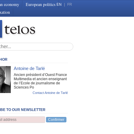
an economy
European politics
EN
|
FR
xation
THOR
Antoine de Tarlé
Ancien président d’Ouest France
Multimedia et ancien enseignant
de l’Ecole de journalisme de
Sciences Po
Contact Antoine de Tarlé
BE TO OUR NEWSLETTER
Confirmer