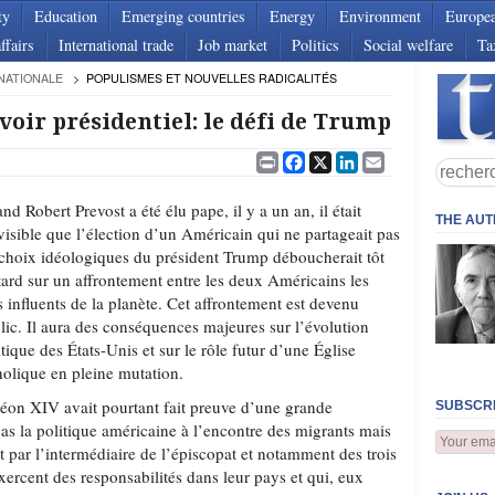
ty
Education
Emerging countries
Energy
Environment
Europe
ffairs
International trade
Job market
Politics
Social welfare
Ta
NATIONALE
POPULISMES ET NOUVELLES RADICALITÉS
voir présidentiel: le défi de Trump
Print
Facebook
X
LinkedIn
Email
nd Robert Prevost a été élu pape, il y a un an, il était
THE AU
visible que l’élection d’un Américain qui ne partageait pas
 choix idéologiques du président Trump déboucherait tôt
tard sur un affrontement entre les deux Américains les
s influents de la planète. Cet affrontement est devenu
lic. Il aura des conséquences majeures sur l’évolution
itique des États-Unis et sur le rôle futur d’une Église
holique en pleine mutation.
Léon XIV avait pourtant fait preuve d’une grande
SUBSCRI
as la politique américaine à l’encontre des migrants mais
nt par l’intermédiaire de l’épiscopat et notamment des trois
ercent des responsabilités dans leur pays et qui, eux