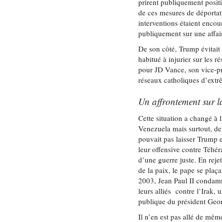
prirent publiquement positi
de ces mesures de déportati
interventions étaient encou
publiquement sur une affair
De son côté, Trump évitait
habitué à injurier sur les 
pour JD Vance, son vice-pr
réseaux catholiques d’extrê
Un affrontement sur l
Cette situation a changé à
Venezuela mais surtout, dep
pouvait pas laisser Trump e
leur offensive contre Téhér
d’une guerre juste. En reje
de la paix, le pape se plaça
2003, Jean Paul II condamn
leurs alliés contre l’Irak, 
publique du président Geo
Il n’en est pas allé de même