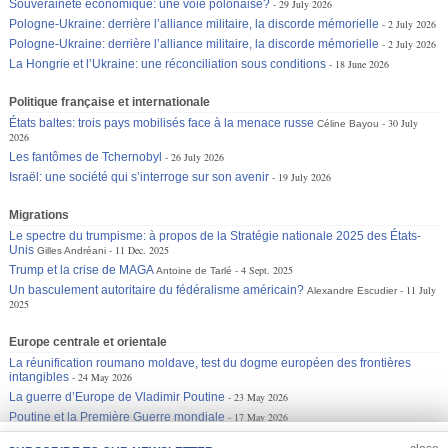
Souveraineté économique: une voie polonaise?
29 July 2026
Pologne-Ukraine: derrière l’alliance militaire, la discorde mémorielle
2 July 2026
Pologne-Ukraine: derrière l’alliance militaire, la discorde mémorielle
2 July 2026
La Hongrie et l’Ukraine: une réconciliation sous conditions
18 June 2026
Politique française et internationale
États baltes: trois pays mobilisés face à la menace russe
30 July
Céline Bayou
2026
Les fantômes de Tchernobyl
26 July 2026
Israël: une société qui s’interroge sur son avenir
19 July 2026
Migrations
Le spectre du trumpisme: à propos de la Stratégie nationale 2025 des États-
Unis
11 Dec. 2025
Gilles Andréani
Trump et la crise de MAGA
4 Sept. 2025
Antoine de Tarlé
Un basculement autoritaire du fédéralisme américain?
11 July
Alexandre Escudier
2025
Europe centrale et orientale
La réunification roumano moldave, test du dogme européen des frontières
intangibles
24 May 2026
La guerre d’Europe de Vladimir Poutine
23 May 2026
Poutine et la Première Guerre mondiale
17 May 2026
JOIN US
CLOSE