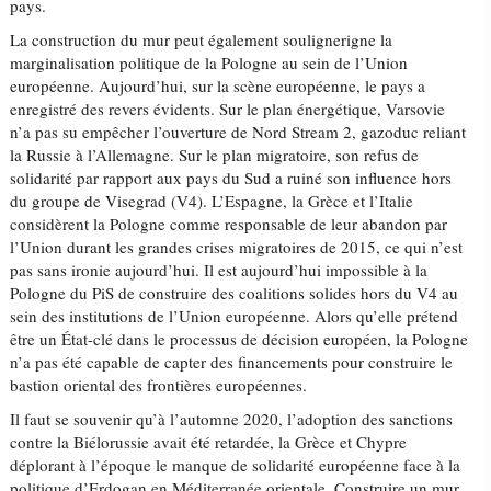
pays.
La construction du mur peut également soulignerigne la
marginalisation politique de la Pologne au sein de l’Union
européenne. Aujourd’hui, sur la scène européenne, le pays a
enregistré des revers évidents. Sur le plan énergétique, Varsovie
n’a pas su empêcher l’ouverture de Nord Stream 2, gazoduc reliant
la Russie à l’Allemagne. Sur le plan migratoire, son refus de
solidarité par rapport aux pays du Sud a ruiné son influence hors
du groupe de Visegrad (V4). L’Espagne, la Grèce et l’Italie
considèrent la Pologne comme responsable de leur abandon par
l’Union durant les grandes crises migratoires de 2015, ce qui n’est
pas sans ironie aujourd’hui. Il est aujourd’hui impossible à la
Pologne du PiS de construire des coalitions solides hors du V4 au
sein des institutions de l’Union européenne. Alors qu’elle prétend
être un État-clé dans le processus de décision européen, la Pologne
n’a pas été capable de capter des financements pour construire le
bastion oriental des frontières européennes.
Il faut se souvenir qu’à l’automne 2020, l’adoption des sanctions
contre la Biélorussie avait été retardée, la Grèce et Chypre
déplorant à l’époque le manque de solidarité européenne face à la
politique d’Erdogan en Méditerranée orientale. Construire un mur