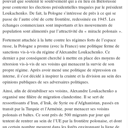
pouvait que soutenir le soulèvement qui a eu lieu en Biélorussie
pour contester les élections présidentielles truquées par le président
Loukachenko. De fait, la Pologne s’intéresse de près à ce qui se
passe de l’autre côté de cette frontière, redessinée en 1945. Les
échanges commerciaux sont importants et les mouvements de
population sont alimentés par l’attractivité du « miracle polonais ».
Fortement attachée à la lutte contre les régimes forts de l’espace
russe, la Pologne a promu (avec la France) une politique ferme de
sanctions vis-à-vis du régime d’Alexandre Loukachenko. Ce
dernier a par conséquent cherché à mettre en place des moyens de
rétorsion vis-à-vis de ses voisins qui menacent la survie de son
propre régime. Après avoir mené une politique de répression en
interne, il s’est décidé à inspirer la crainte et la division au sein des
opinions publiques de ses adversaires politiques.
Ainsi, afin de déstabiliser ses voisins, Alexandre Loukachenko a
organisé une filière de migration clandestine. Il se sert de
ressortissants d’Iran, d’Irak, de Syrie ou d’Afghanistan, passés en
transit par la Turquie et l’Arménie, pour menacer ses voisins
polonais et baltes. Ce sont près de 500 migrants par jour qui
tentent de rentrer au sein de l’UE par la frontière polonaise, et dont
un certain nombre meurent dans les forêts environnant la ligne de