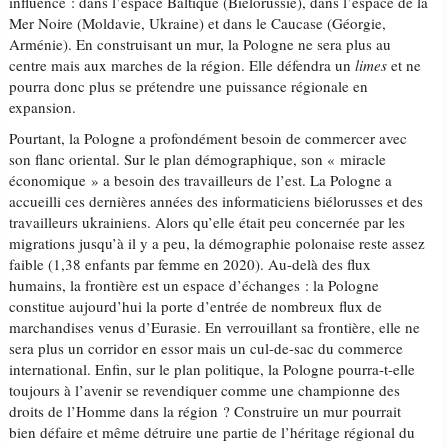
influence : dans l’espace Baltique (Biélorussie), dans l’espace de la
Mer Noire (Moldavie, Ukraine) et dans le Caucase (Géorgie,
Arménie). En construisant un mur, la Pologne ne sera plus au
centre mais aux marches de la région. Elle défendra un
limes
et ne
pourra donc plus se prétendre une puissance régionale en
expansion.
Pourtant, la Pologne a profondément besoin de commercer avec
son flanc oriental. Sur le plan démographique, son « miracle
économique » a besoin des travailleurs de l’est. La Pologne a
accueilli ces dernières années des informaticiens biélorusses et des
travailleurs ukrainiens. Alors qu’elle était peu concernée par les
migrations jusqu’à il y a peu, la démographie polonaise reste assez
faible (1,38 enfants par femme en 2020). Au-delà des flux
humains, la frontière est un espace d’échanges : la Pologne
constitue aujourd’hui la porte d’entrée de nombreux flux de
marchandises venus d’Eurasie. En verrouillant sa frontière, elle ne
sera plus un corridor en essor mais un cul-de-sac du commerce
international. Enfin, sur le plan politique, la Pologne pourra-t-elle
toujours à l’avenir se revendiquer comme une championne des
droits de l’Homme dans la région ? Construire un mur pourrait
bien défaire et même détruire une partie de l’héritage régional du