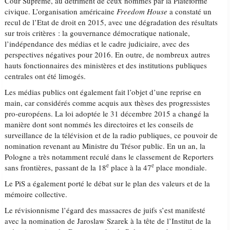
Cour Suprême, au détriment de ceux nommés par la Plateforme
civique. L’organisation américaine
Freedom House
a constaté un
recul de l’Etat de droit en 2015, avec une dégradation des résultats
sur trois critères : la gouvernance démocratique nationale,
l’indépendance des médias et le cadre judiciaire, avec des
perspectives négatives pour 2016. En outre, de nombreux autres
hauts fonctionnaires des ministères et des institutions publiques
centrales ont été limogés.
Les médias publics ont également fait l’objet d’une reprise en
main, car considérés comme acquis aux thèses des progressistes
pro-européens. La loi adoptée le 31 décembre 2015 a changé la
manière dont sont nommés les directoires et les conseils de
surveillance de la télévision et de la radio publiques, ce pouvoir de
nomination revenant au Ministre du Trésor public. En un an, la
Pologne a très notamment reculé dans le classement de Reporters
e
e
sans frontières, passant de la 18
place à la 47
place mondiale.
Le PiS a également porté le débat sur le plan des valeurs et de la
mémoire collective.
Le révisionnisme l’égard des massacres de juifs s’est manifesté
avec la nomination de Jaroslaw Szarek à la tête de l’Institut de la