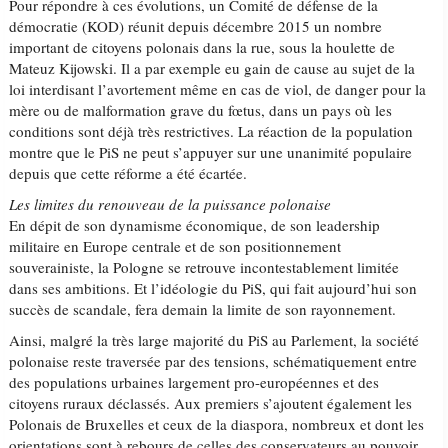
Pour répondre à ces évolutions, un Comité de défense de la
démocratie (KOD) réunit depuis décembre 2015 un nombre
important de citoyens polonais dans la rue, sous la houlette de
Mateuz Kijowski. Il a par exemple eu gain de cause au sujet de la
loi interdisant l’avortement même en cas de viol, de danger pour la
mère ou de malformation grave du fœtus, dans un pays où les
conditions sont déjà très restrictives. La réaction de la population
montre que le PiS ne peut s’appuyer sur une unanimité populaire
depuis que cette réforme a été écartée.
Les limites du renouveau de la puissance polonaise
En dépit de son dynamisme économique, de son leadership
militaire en Europe centrale et de son positionnement
souverainiste, la Pologne se retrouve incontestablement limitée
dans ses ambitions. Et l’idéologie du PiS, qui fait aujourd’hui son
succès de scandale, fera demain la limite de son rayonnement.
Ainsi, malgré la très large majorité du PiS au Parlement, la société
polonaise reste traversée par des tensions, schématiquement entre
des populations urbaines largement pro-européennes et des
citoyens ruraux déclassés. Aux premiers s’ajoutent également les
Polonais de Bruxelles et ceux de la diaspora, nombreux et dont les
orientations sont à rebours de celles des conservateurs au pouvoir