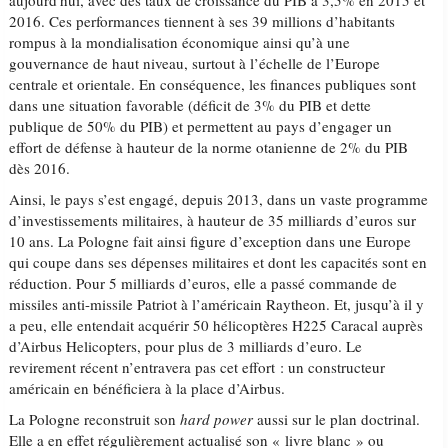
aujourd'hui, avec des taux de croissance du PIB à 3,5% en 2015 et
2016. Ces performances tiennent à ses 39 millions d’habitants
rompus à la mondialisation économique ainsi qu’à une
gouvernance de haut niveau, surtout à l’échelle de l’Europe
centrale et orientale. En conséquence, les finances publiques sont
dans une situation favorable (déficit de 3% du PIB et dette
publique de 50% du PIB) et permettent au pays d’engager un
effort de défense à hauteur de la norme otanienne de 2% du PIB
dès 2016.
Ainsi, le pays s’est engagé, depuis 2013, dans un vaste programme
d’investissements militaires, à hauteur de 35 milliards d’euros sur
10 ans. La Pologne fait ainsi figure d’exception dans une Europe
qui coupe dans ses dépenses militaires et dont les capacités sont en
réduction. Pour 5 milliards d’euros, elle a passé commande de
missiles anti-missile Patriot à l’américain Raytheon. Et, jusqu’à il y
a peu, elle entendait acquérir 50 hélicoptères H225 Caracal auprès
d’Airbus Helicopters, pour plus de 3 milliards d’euro. Le
revirement récent n’entravera pas cet effort : un constructeur
américain en bénéficiera à la place d’Airbus.
La Pologne reconstruit son
hard power
aussi sur le plan doctrinal.
Elle a en effet régulièrement actualisé son « livre blanc » ou