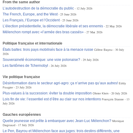
From the same author
L’autodestruction de la démocratie du public
12 July 2026
The French, Europe, and the West
25 June 2026
Les Français, l’Europe et l’Occident
25 June 2026
L’élection présidentielle, la démocratie libérale et ses ennemis
22 May 2026
Mélenchon rompt avec «l’armée des bras cassés»
27 Mar. 2026
Politique française et internationale
États baltes: trois pays mobilisés face à la menace russe
30 July
Céline Bayou
2026
Souveraineté économique: une voie polonaise?
29 July 2026
Les fantômes de Tchernobyl
26 July 2026
Vie politique française
Désinformation dans le secteur agri-agro: ça n’arrive pas qu’aux autres!
Eddy
23 July 2026
Fougier
Plus-values à la succession: éviter la double imposition
20 July 2026
Olivier Klein
Lois fin de vie: l’essentiel est d’être au clair sur nos intentions
13
François Stasse
July 2026
Gauches européennes
Quelle jeunesse est prête à embarquer avec Jean-Luc Mélenchon?
Monique
17 July 2026
Dagnaud
Le Pen, Bayrou et Mélenchon face aux juges: trois destins différents, une