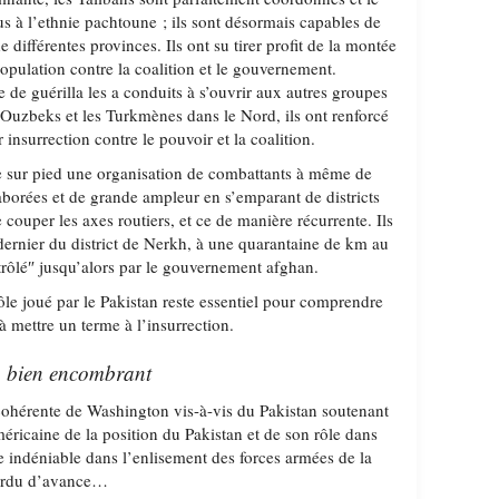
s à l’ethnie pachtoune ; ils sont désormais capables de
 différentes provinces. Ils ont su tirer profit de la montée
pulation contre la coalition et le gouvernement.
e de guérilla les a conduits à s’ouvrir aux autres groupes
 Ouzbeks et les Turkmènes dans le Nord, ils ont renforcé
r insurrection contre le pouvoir et la coalition.
re sur pied une organisation de combattants à même de
aborées et de grande ampleur en s’emparant de districts
e couper les axes routiers, et ce de manière récurrente. Ils
dernier du district de Nerkh, à une quarantaine de km au
rôlé″ jusqu’alors par le gouvernement afghan.
ôle joué par le Pakistan reste essentiel pour comprendre
 à mettre un terme à l’insurrection.
in bien encombrant
ncohérente de Washington vis-à-vis du Pakistan soutenant
méricaine de la position du Pakistan et de son rôle dans
le indéniable dans l’enlisement des forces armées de la
 perdu d’avance…