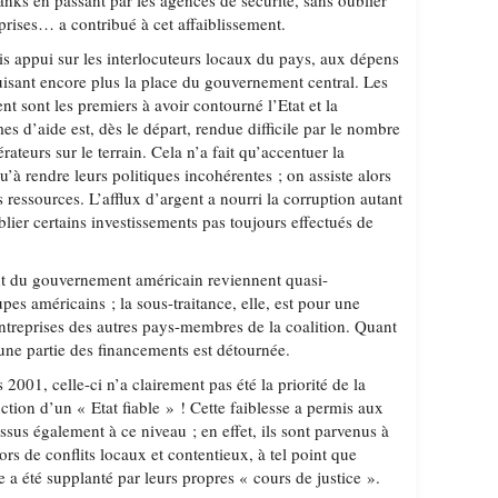
tanks en passant par les agences de sécurité, sans oublier
prises… a contribué à cet affaiblissement.
is appui sur les interlocuteurs locaux du pays, aux dépens
uisant encore plus la place du gouvernement central. Les
 sont les premiers à avoir contourné l’Etat et la
 d’aide est, dès le départ, rendue difficile par le nombre
ateurs sur le terrain. Cela n’a fait qu’accentuer la
’à rendre leurs politiques incohérentes ; on assiste alors
s ressources. L’afflux d’argent a nourri la corruption autant
blier certains investissements pas toujours effectués de
nt du gouvernement américain reviennent quasi-
s américains ; la sous-traitance, elle, est pour une
entreprises des autres pays-membres de la coalition. Quant
une partie des financements est détournée.
 2001, celle-ci n’a clairement pas été la priorité de la
uction d’un « Etat fiable » ! Cette faiblesse a permis aux
ssus également à ce niveau ; en effet, ils sont parvenus à
rs de conflits locaux et contentieux, à tel point que
ue a été supplanté par leurs propres « cours de justice ».