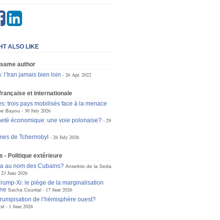
HT ALSO LIKE
 same author
 l’Iran jamais bien loin
26 Apr. 2022
 française et internationale
es: trois pays mobilisés face à la menace
30 July 2026
ne Bayou
eté économique: une voie polonaise?
29
mes de Tchernobyl
26 July 2026
s - Politique extérieure
ra au nom des Cubains?
Anselmo de la Seda
23 June 2026
ump-Xi: le piège de la marginalisation
ne
17 June 2026
Sacha Courtial
trumpisation de l’hémisphère ouest?
1 June 2026
st