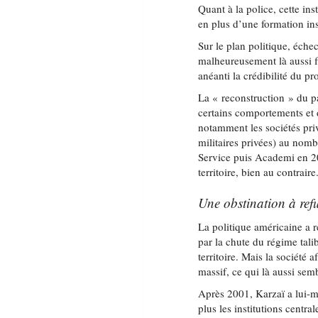
Quant à la police, cette in
en plus d’une formation ins
Sur le plan politique, éche
malheureusement là aussi f
anéanti la crédibilité du pr
La « reconstruction » du pa
certains comportements et d
notamment les sociétés pr
militaires privées) au nom
Service puis Academi en 20
territoire, bien au contrai
Une obstination à refu
La politique américaine a r
par la chute du régime tali
territoire. Mais la société 
massif, ce qui là aussi sem
Après 2001, Karzaï a lui-mê
plus les institutions central