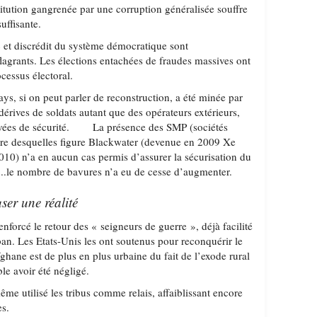
stitution gangrenée par une corruption généralisée souffre
uffisante.
c et discrédit du système démocratique sont
lagrants. Les élections entachées de fraudes massives ont
ocessus électoral.
ys, si on peut parler de reconstruction, a été minée par
érives de soldats autant que des opérateurs extérieurs,
ivées de sécurité. La présence des SMP (sociétés
bre desquelles figure Blackwater (devenue en 2009 Xe
10) n’a en aucun cas permis d’assurer la sécurisation du
re...le nombre de bavures n’a eu de cesse d’augmenter.
ser une réalité
enforcé le retour des « seigneurs de guerre », déjà facilité
ban. Les Etats-Unis les ont soutenus pour reconquérir le
afghane est de plus en plus urbaine du fait de l’exode rural
ble avoir été négligé.
me utilisé les tribus comme relais, affaiblissant encore
es.