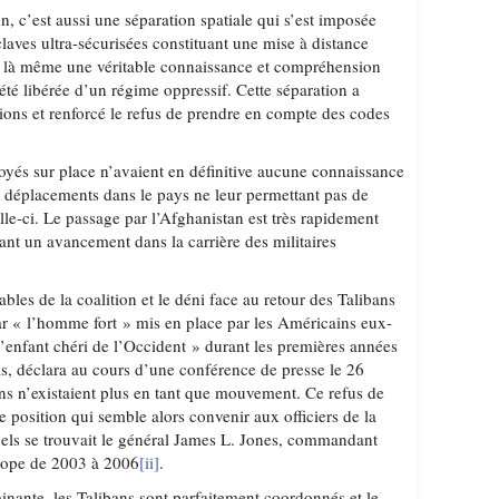
on, c’est aussi une séparation spatiale qui s’est imposée
laves ultra-sécurisées constituant une mise à distance
r là même une véritable connaissance et compréhension
été libérée d’un régime oppressif. Cette séparation a
ons et renforcé le refus de prendre en compte des codes
oyés sur place n’avaient en définitive aucune connaissance
rs déplacements dans le pays ne leur permettant pas de
lle-ci. Le passage par l’Afghanistan est très rapidement
ant un avancement dans la carrière des militaires
les de la coalition et le déni face au retour des Talibans
ar « l’homme fort » mis en place par les Américains eux-
enfant chéri de l’Occident » durant les premières années
ls, déclara au cours d’une conférence de presse le 26
ans n’existaient plus en tant que mouvement. Ce refus de
ne position qui semble alors convenir aux officiers de la
els se trouvait le général James L. Jones, commandant
urope de 2003 à 2006
[ii]
.
inante, les Talibans sont parfaitement coordonnés et le