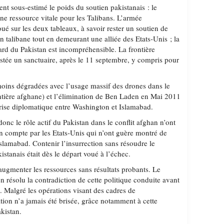
nt sous-estimé le poids du soutien pakistanais : le
une ressource vitale pour les Talibans. L’armée
ué sur les deux tableaux, à savoir rester un soutien de
on talibane tout en demeurant une alliée des Etats-Unis ; la
ard du Pakistan est incompréhensible. La frontière
estée un sanctuaire, après le 11 septembre, y compris pour
moins dégradées avec l’usage massif des drones dans le
ontière afghane) et l’élimination de Ben Laden en Mai 2011
 crise diplomatique entre Washington et Islamabad.
onc le rôle actif du Pakistan dans le conflit afghan n’ont
en compte par les Etats-Unis qui n’ont guère montré de
Islamabad. Contenir l’insurrection sans résoudre le
stanais était dès le départ voué à l’échec.
augmenter les ressources sans résultats probants. Le
 résolu la contradiction de cette politique conduite avant
s. Malgré les opérations visant des cadres de
tion n’a jamais été brisée, grâce notamment à cette
akistan.