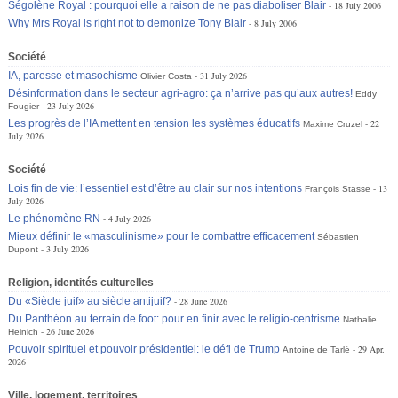
Ségolène Royal : pourquoi elle a raison de ne pas diaboliser Blair
18 July 2006
Why Mrs Royal is right not to demonize Tony Blair
8 July 2006
Société
IA, paresse et masochisme
31 July 2026
Olivier Costa
Désinformation dans le secteur agri-agro: ça n’arrive pas qu’aux autres!
Eddy
23 July 2026
Fougier
Les progrès de l’IA mettent en tension les systèmes éducatifs
22
Maxime Cruzel
July 2026
Société
Lois fin de vie: l’essentiel est d’être au clair sur nos intentions
13
François Stasse
July 2026
Le phénomène RN
4 July 2026
Mieux définir le «masculinisme» pour le combattre efficacement
Sébastien
3 July 2026
Dupont
Religion, identités culturelles
Du «Siècle juif» au siècle antijuif?
28 June 2026
Du Panthéon au terrain de foot: pour en finir avec le religio-centrisme
Nathalie
26 June 2026
Heinich
Pouvoir spirituel et pouvoir présidentiel: le défi de Trump
29 Apr.
Antoine de Tarlé
2026
Ville, logement, territoires