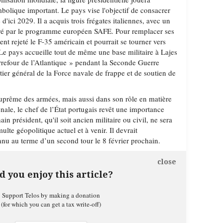
bolique important. Le pays vise l'objectif de consacrer
'ici 2029. Il a acquis trois frégates italiennes, avec un
uré par le programme européen SAFE. Pour remplacer ses
nt rejeté le F-35 américain et pourrait se tourner vers
 Le pays accueille tout de même une base militaire à Lajes
arrefour de l’Atlantique » pendant la Seconde Guerre
tier général de la Force navale de frappe et de soutien de
.
prême des armées, mais aussi dans son rôle en matière
onale, le chef de l’État portugais revêt une importance
in président, qu'il soit ancien militaire ou civil, ne sera
lte géopolitique actuel et à venir. Il devrait
nu au terme d’un second tour le 8 février prochain.
close
d you enjoy this article?
Support Telos by making a donation
(for which you can get a tax write-off)