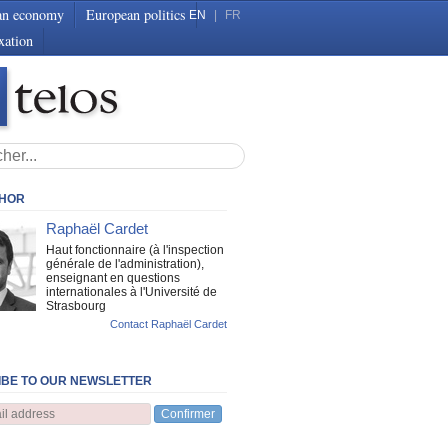
an economy
European politics
EN
|
FR
xation
THOR
Raphaël Cardet
Haut fonctionnaire (à l'inspection
générale de l'administration),
enseignant en questions
internationales à l'Université de
Strasbourg
Contact Raphaël Cardet
BE TO OUR NEWSLETTER
Confirmer