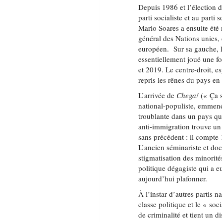
Depuis 1986 et l’élection d
parti socialiste et au parti
Mario Soares a ensuite été
général des Nations unies, 
européen. Sur sa gauche, l
essentiellement joué une f
et 2019. Le centre-droit, es
repris les rênes du pays en
L’arrivée de
Chega!
(« Ça s
national-populiste, emmené
troublante dans un pays qu
anti-immigration trouve u
sans précédent : il compte
L’ancien séminariste et doct
stigmatisation des minorité
politique dégagiste qui a 
aujourd’hui plafonner.
À l’instar d’autres partis
classe politique et le « soc
de criminalité et tient un 