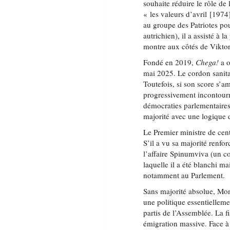
souhaite réduire le rôle de 
« les valeurs d’avril [1974
au groupe des Patriotes p
autrichien), il a assisté à
montre aux côtés de Vikto
Fondé en 2019,
Chega!
a o
mai 2025. Le cordon sanitai
Toutefois, si son score s’amé
progressivement incontourn
démocraties parlementaires
majorité avec une logique 
Le Premier ministre de cen
S’il a vu sa majorité renfo
l’affaire Spinumviva (un co
laquelle il a été blanchi ma
notamment au Parlement.
Sans majorité absolue, Mo
une politique essentiellem
partis de l’Assemblée. La fi
émigration massive. Face à