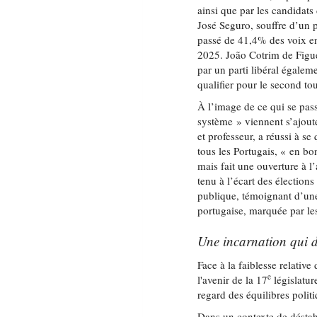
ainsi que par les candidats 
José Seguro, souffre d’un p
passé de 41,4% des voix en
2025. João Cotrim de Figu
par un parti libéral égalem
qualifier pour le second tou
À l’image de ce qui se pass
système » viennent s’ajout
et professeur, a réussi à se 
tous les Portugais, « en bo
mais fait une ouverture à l
tenu à l’écart des élections
publique, témoignant d’une 
portugaise, marquée par les
Une incarnation qui d
Face à la faiblesse relative
e
l'avenir de la 17
législatur
regard des équilibres polit
Dans un contexte de déstabi