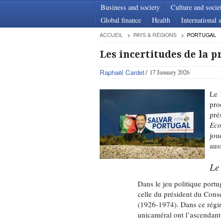
Business and society
Culture and socie
Global finance
Health
International a
ACCUEIL
PAYS & RÉGIONS
PORTUGAL
Les incertitudes de la p
Raphaël Cardet
17 January 2026
Le 
pro
pré
Ec
jou
aus
Le 
Dans le jeu politique portu
celle du président du Consei
(1926-1974). Dans ce régim
unicaméral ont l’ascendant