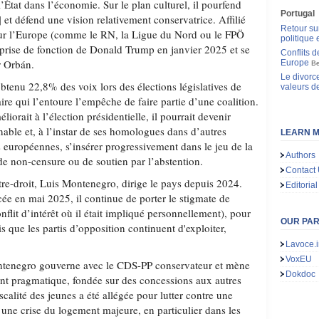
l’État dans l’économie. Sur le plan culturel, il pourfend
Portugal
] et défend une vision relativement conservatrice. Affilié
Retour su
our l’Europe (comme le RN, la Ligue du Nord ou le FPÖ
politique
 la prise de fonction de Donald Trump en janvier 2025 et se
Conflits d
r Orbán.
Europe
Be
Le divorce
btenu 22,8% des voix lors des élections législatives de
valeurs d
re qui l’entoure l’empêche de faire partie d’une coalition.
liorait à l’élection présidentielle, il pourrait devenir
able et, à l’instar de ses homologues dans d’autres
LEARN M
 européennes, s’insérer progressivement dans le jeu de la
Authors
de non-censure ou de soutien par l’abstention.
Contact
tre-droit, Luis Montenegro, dirige le pays depuis 2024.
Editorial
rcée en mai 2025, il continue de porter le stigmate de
nflit d’intérêt où il était impliqué personnellement), pour
OUR PA
is que les partis d’opposition continuent d'exploiter,
Lavoce.i
VoxEU
ntenegro gouverne avec le CDS-PP conservateur et mène
Dokdoc
ent pragmatique, fondée sur des concessions aux autres
scalité des jeunes a été allégée pour lutter contre une
 une crise du logement majeure, en particulier dans les