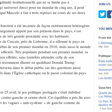
itimité institutionnelle qui ne se limite pas à
JOIN US
age universel direct pour un mandat de cinq ans, il peut
que Marcelo a fait à trois reprises au cours de ses deux
la fonction a été incarnée de façon extrêmement hétérogène.
YOU MIG
argement appelé par son prénom dans le pays, s’est
 de très grande proximité avec les habitants.
From the
 de Cascais, près de Lisbonne, il a sillonné le pays en
L’Allemag
 début de son premier mandat en 2016, mais aussi le monde
Mar. 2026
fficiels. Très populaire pendant son premier mandat, sa
Politique
peu effritée, sans toutefois atteindre celle de son
États balt
st récemment illustré en qualifiant Donald Trump
russe
Céli
intervenu dans le débat public sur des questions aussi
Souverain
ls dans l’Église catholique ou le passé colonial du pays.
July 2026
Les fantô
Gauches
t-25 avril, le jeu politique portugais s’était stabilisé
Quelle je
 centre-gauche et centre-droit. Cet équilibre a pris fin avec
Luc Méle
Le Pen, B
 et les vagues « anti-système » de gauche comme de
destins d
9 July 2026