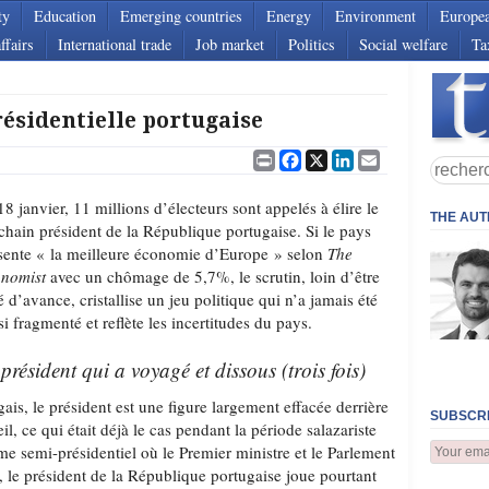
ty
Education
Emerging countries
Energy
Environment
Europe
ffairs
International trade
Job market
Politics
Social welfare
Ta
résidentielle portugaise
Print
Facebook
X
LinkedIn
Email
18 janvier, 11 millions d’électeurs sont appelés à élire le
THE AU
chain président de la République portugaise. Si le pays
sente « la meilleure économie d’Europe » selon
The
onomist
avec un chômage de 5,7%, le scrutin, loin d’être
é d’avance, cristallise un jeu politique qui n’a jamais été
si fragmenté et reflète les incertitudes du pays.
président qui a voyagé et dissous (trois fois)
gais, le président est une figure largement effacée derrière
SUBSCRI
l, ce qui était déjà le cas pendant la période salazariste
e semi-présidentiel où le Premier ministre et le Parlement
, le président de la République portugaise joue pourtant