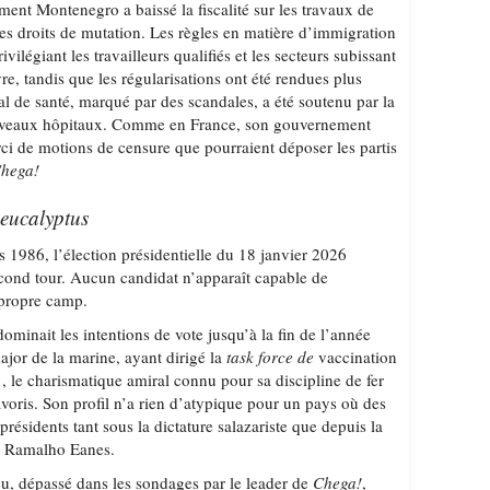
ment Montenegro a baissé la fiscalité sur les travaux de
les droits de mutation. Les règles en matière d’immigration
ivilégiant les travailleurs qualifiés et les secteurs subissant
e, tandis que les régularisations ont été rendues plus
onal de santé, marqué par des scandales, a été soutenu par la
ouveaux hôpitaux. Comme en France, son gouvernement
rci de motions de censure que pourraient déposer les partis
hega!
’eucalyptus
s 1986, l’élection présidentielle du 18 janvier 2026
econd tour. Aucun candidat n’apparaît capable de
 propre camp.
minait les intentions de vote jusqu’à la fin de l’année
ajor de la marine, ayant dirigé la
task force de
vaccination
, le charismatique amiral connu pour sa discipline de fer
voris. Son profil n’a rien d’atypique pour un pays où des
présidents tant sous la dictature salazariste que depuis la
ec Ramalho Eanes.
eu, dépassé dans les sondages par le leader de
Chega!
,