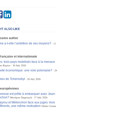
HT ALSO LIKE
 same author
ne a-t-elle l’ambition de ses moyens?
11
 française et internationale
es: trois pays mobilisés face à la menace
30 July 2026
ne Bayou
eté économique: une voie polonaise?
29
mes de Tchernobyl
26 July 2026
 européennes
unesse est prête à embarquer avec Jean-
nchon?
17 July 2026
Monique Dagnaud
ayrou et Mélenchon face aux juges: trois
ifférents, une même motivation
Olivier Costa