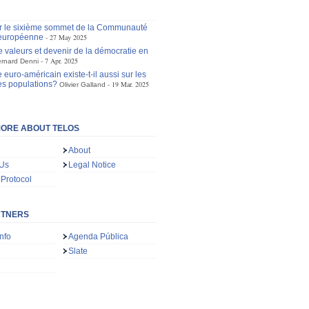
r le sixième sommet de la Communauté
 européenne
27 May 2025
e valeurs et devenir de la démocratie en
7 Apr. 2025
rnard Denni
 euro-américain existe-t-il aussi sur les
es populations?
19 Mar. 2025
Olivier Galland
ORE ABOUT TELOS
About
 Us
Legal Notice
 Protocol
RTNERS
nfo
Agenda Pública
Slate