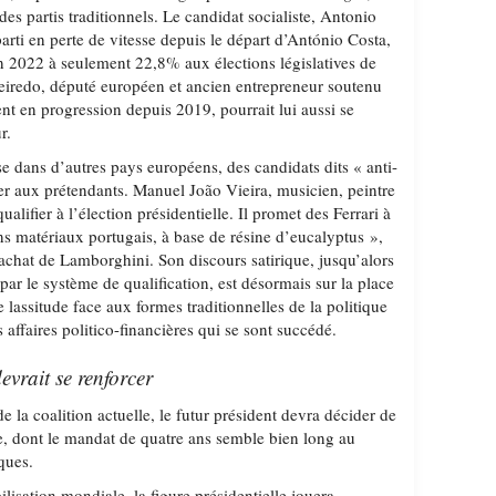
des partis traditionnels. Le candidat socialiste, Antonio
arti en perte de vitesse depuis le départ d’António Costa,
 2022 à seulement 22,8% aux élections législatives de
eiredo, député européen et ancien entrepreneur soutenu
ent en progression depuis 2019, pourrait lui aussi se
r.
e dans d’autres pays européens, des candidats dits « anti-
er aux prétendants. Manuel João Vieira, musicien, peintre
qualifier à l’élection présidentielle. Il promet des Ferrari à
ns matériaux portugais, à base de résine d’eucalyptus »,
’achat de Lamborghini. Son discours satirique, jusqu’alors
 par le système de qualification, est désormais sur la place
lassitude face aux formes traditionnelles de la politique
 affaires politico-financières qui se sont succédé.
evrait se renforcer
 de la coalition actuelle, le futur président devra décider de
e, dont le mandat de quatre ans semble bien long au
iques.
lisation mondiale, la figure présidentielle jouera