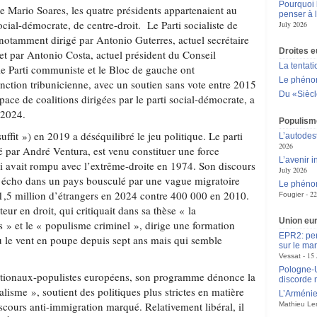
Pourquoi l
e Mario Soares, les quatre présidents appartenaient au
penser à 
 social-démocrate, de centre-droit. Le Parti socialiste de
July 2026
 notamment dirigé par Antonio Guterres, actuel secrétaire
Droites 
et par Antonio Costa, actuel président du Conseil
La tentat
e Parti communiste et le Bloc de gauche ont
Le phén
onction tribunicienne, avec un soutien sans vote entre 2015
Du «Siècle
pace de coalitions dirigées par le parti social-démocrate, a
 2024.
Populisme
uffit ») en 2019 a déséquilibré le jeu politique. Le parti
L’autodes
2026
 par André Ventura, est venu constituer une force
L’avenir 
i avait rompu avec l’extrême-droite en 1974. Son discours
July 2026
n écho dans un pays bousculé par une vague migratoire
Le phénom
 1,5 million d’étrangers en 2024 contre 400 000 en 2010.
22
Fougier
eur en droit, qui critiquait dans sa thèse « la
Union eu
s » et le « populisme criminel », dirige une formation
EPR2: pen
eu le vent en poupe depuis sept ans mais qui semble
sur le mar
15 
Vessat
Pologne-Uk
 nationaux-populistes européens, son programme dénonce la
discorde 
ialisme », soutient des politiques plus strictes en matière
L’Arménie,
discours anti-immigration marqué. Relativement libéral, il
Mathieu Le