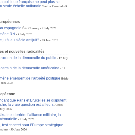
a politique française ne peut plus se
la seule échelle nationale
8
Sacha Courtial
européennes
ion espagnole
7 July 2026
Éric Chaney
omène RN
4 July 2026
 juif» au siècle antijuif?
28 June 2026
s et nouvelles radicalités
truction de la démocratie du public
12 July
incertain de la démocratie américaine
11
ène émergent de l’anxiété politique
Eddy
 June 2026
ropéenne
dant que Paris et Bruxelles se disputent
ché, la vraie question est ailleurs
Alexis
July 2026
raine: derrière l’alliance militaire, la
mémorielle
2 July 2026
 test concret pour l’Europe stratégique
30 June 2026
moine