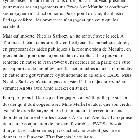
syndicalistes, il aura fallu moins d’un jour au nouveau président
pour renier ses engagements sur Power 8 et Méaulte et confirmer
ses engagements d’actionnaire. De ce point de vue, il a illustré
l’adage célèbre : les promesses n’engagent que ceux qui les
écoutent.
Mais qu’importe, Nicolas Sarkozy a vite renoué avec le réel. A
Toulouse, il était dans son rôle en fustigeant les parachutes dorés,
en proposant des aides publiques à la reconversion de Méaulte, en
prenant date pour une augmentation de capital. Il ne pouvait ni
remettre en cause le Plan Power 8, ni décider de la parité de l’euro
par rapport au dollar, ni évincer les actionnaires actuels, ni remettre
en cause une gouvernance dysfonctionnelle au sein d’EADS. Mais
Nicolas Sarkozy n’entend pas en rester là, il a déjà convoqué un
sommet Airbus avec Mme Merkel en Juillet.
Pourquoi prend-il le risque d’engager son crédit politique sur un
dossier qu’il doit cogérer avec Mme Merkel et alors que son crédit
est faible en Allemagne où on lui impute un interventionnisme
débridé notamment sur les dossiers Alstom et Aventis ? La réponse
tient à une conjonction de facteurs favorables. EADS a besoin
d’argent, ses actionnaires privés actuels ne veulent pas lui en
donner, et à l’inverse l’Etat français le souhaite.