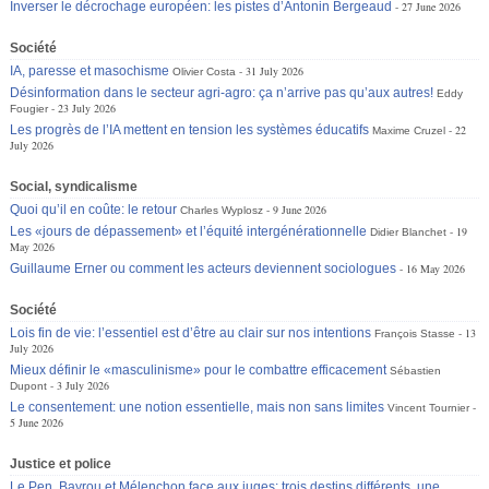
Inverser le décrochage européen: les pistes d’Antonin Bergeaud
27 June 2026
Société
IA, paresse et masochisme
31 July 2026
Olivier Costa
Désinformation dans le secteur agri-agro: ça n’arrive pas qu’aux autres!
Eddy
23 July 2026
Fougier
Les progrès de l’IA mettent en tension les systèmes éducatifs
22
Maxime Cruzel
July 2026
Social, syndicalisme
Quoi qu’il en coûte: le retour
9 June 2026
Charles Wyplosz
Les «jours de dépassement» et l’équité intergénérationnelle
19
Didier Blanchet
May 2026
Guillaume Erner ou comment les acteurs deviennent sociologues
16 May 2026
Société
Lois fin de vie: l’essentiel est d’être au clair sur nos intentions
13
François Stasse
July 2026
Mieux définir le «masculinisme» pour le combattre efficacement
Sébastien
3 July 2026
Dupont
Le consentement: une notion essentielle, mais non sans limites
Vincent Tournier
5 June 2026
Justice et police
Le Pen, Bayrou et Mélenchon face aux juges: trois destins différents, une