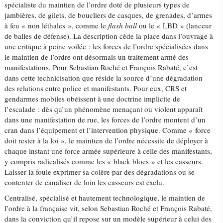
spécialiste du maintien de l’ordre doté de plusieurs types de
jambières, de gilets, de boucliers de casques, de grenades, d’armes
à feu « non léthales », comme le
flash ball
ou le « LBD » (lanceur
de balles de défense). La description cède la place dans l’ouvrage à
une critique à peine voilée : les forces de l’ordre spécialisées dans
le maintien de l’ordre ont désormais un traitement armé des
manifestations. Pour Sebastian Roché et François Rabaté, c’est
dans cette technicisation que réside la source d’une dégradation
des relations entre police et manifestants. Pour eux, CRS et
gendarmes mobiles obéissent à une doctrine implicite de
l’escalade : dès qu’un phénomène menaçant ou violent apparaît
dans une manifestation de rue, les forces de l’ordre montent d’un
cran dans l’équipement et l’intervention physique. Comme « force
doit rester à la loi », le maintien de l’ordre nécessite de déployer à
chaque instant une force armée supérieure à celle des manifestants,
y compris radicalisés comme les « black blocs » et les casseurs.
Laisser la foule exprimer sa colère par des dégradations ou se
contenter de canaliser de loin les casseurs est exclu.
Centralisé, spécialisé et hautement technologique, le maintien de
l’ordre à la française vit, selon Sebastian Roché et François Rabaté,
dans la conviction qu’il repose sur un modèle supérieur à celui des