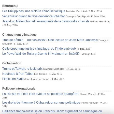
Emergents
Les Philippines, une victoire chinoise tactique
3 Nov. 2016
Mathieu Duchâtel
Venezuela: quand le rêve devient cauchemar
13 June 2016
Georges Couffignal
Jean-Luc Mélenchon et l’exemplarité de la démocratie chaviste
Gérard Grunberg
20 May 2016
Changement climatique
Trop de pétrole… ou pas assez? Une lecture de Jean-Marc Jancovici
François
11 Dec. 2015
Meunier
Cette opportune justice climatique, ou l’Inde ambiguë
9 Dec. 2015
Le PowerWall de Tesla présente-t-il vraiment un intérêt?
20 May 2015
Globalisation
Trump et Taiwan, le juste prix
13 Dec. 2016
Mathieu Duchâtel
Naufrage à Port Talbot
3 May 2016
Élie Cohen
Fiasco en Syrie
4 Mar. 2016
Jean-François Drevet
Politique internationale
La Russie va-t-elle faire évoluer sa politique étrangère?
17 Dec.
Daniel Vernet
2016
Les droits de l’homme à Cuba: retour sur une polémique
9 Dec.
Pierre Rigoulot
2016
L’alliance franco-russe selon François Fillon: argument de campagne ou