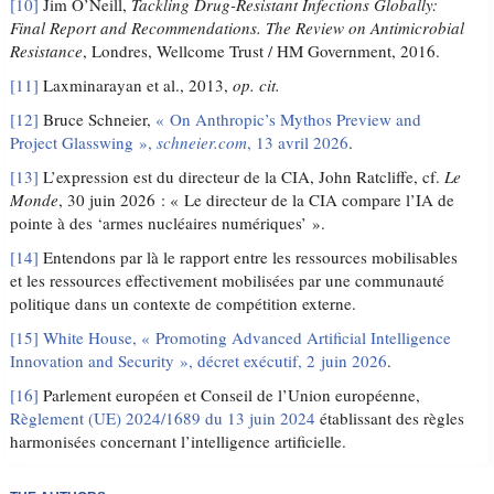
[10]
Jim O’Neill,
Tackling Drug-Resistant Infections Globally:
Final Report and Recommendations. The Review on Antimicrobial
Resistance
, Londres, Wellcome Trust / HM Government, 2016.
[11]
Laxminarayan et al., 2013,
op. cit.
[12]
Bruce Schneier,
« On Anthropic’s Mythos Preview and
Project Glasswing »,
schneier.com
, 13 avril 2026
.
[13]
L’expression est du directeur de la CIA, John Ratcliffe, cf.
Le
Monde
, 30 juin 2026 : « Le directeur de la CIA compare l’IA de
pointe à des ‘armes nucléaires numériques’ ».
[14]
Entendons par là le rapport entre les ressources mobilisables
et les ressources effectivement mobilisées par une communauté
politique dans un contexte de compétition externe.
[15]
White House, « Promoting Advanced Artificial Intelligence
Innovation and Security », décret exécutif, 2 juin 2026
.
[16]
Parlement européen et Conseil de l’Union européenne,
Règlement (UE) 2024/1689 du 13 juin 2024
établissant des règles
harmonisées concernant l’intelligence artificielle.