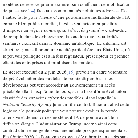
modèles de réserve pour maximiser son coefficient de mobilisation
de puissance
[14]
face aux communautés politiques adverses. De
l’autre, faute pour l’heure d’une gouvernance multilatérale de l’IA
comme bien public mondial, il est le seul acteur en position
d’imposer un
régime contraignant
d’accès gradué –
c’est-à-dire
de remplir, dans le cyberespace, la fonction que les autorités
sanitaires exercent dans le domaine antibiotique. Le dilemme est
structurel ; mais il prend une acuité particulière aux États-Unis, où
le pouvoir politique est à la fois régulateur, prescripteur et premier
client des entreprises qui produisent les modèles.
Le décret exécutif du 2 juin 2026
[15]
prévoit un cadre volontaire
de pré-évaluation des modèles de pointe disponibles : les
développeurs peuvent accorder au gouvernement un accès
préalable allant jusqu’à trente jours, sur la base d’une évaluation
classifiée des capacités cyber des modèles, dans laquelle la
National Security Agency
joue un rôle central. Il traduit ainsi cette
logique : le pouvoir politique veut pouvoir évaluer la portée
offensive et défensive des modèles d’IA de pointe avant leur
diffusion élargie. L’administration Trump incarne ainsi cette
contradiction émergente avec une netteté presque expérimentale.
Fin février 2026, le Pentagone exigeait d’Anthropic un accès sans