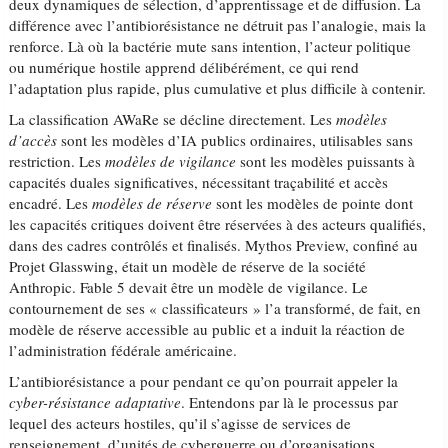
deux dynamiques de sélection, d’apprentissage et de diffusion. La
différence avec l’antibiorésistance ne détruit pas l’analogie, mais la
renforce. Là où la bactérie mute sans intention, l’acteur politique
ou numérique hostile apprend délibérément, ce qui rend
l’adaptation plus rapide, plus cumulative et plus difficile à contenir.
La classification AWaRe se décline directement. Les
modèles
d’accès
sont les modèles d’IA publics ordinaires, utilisables sans
restriction. Les
modèles de vigilance
sont les modèles puissants à
capacités duales significatives, nécessitant traçabilité et accès
encadré. Les
modèles de réserve
sont les modèles de pointe dont
les capacités critiques doivent être réservées à des acteurs qualifiés,
dans des cadres contrôlés et finalisés. Mythos Preview, confiné au
Projet Glasswing, était un modèle de réserve de la société
Anthropic. Fable 5 devait être un modèle de vigilance. Le
contournement de ses « classificateurs » l’a transformé, de fait, en
modèle de réserve accessible au public et a induit la réaction de
l’administration fédérale américaine.
L’antibiorésistance a pour pendant ce qu’on pourrait appeler la
cyber-résistance adaptative
. Entendons par là le processus par
lequel des acteurs hostiles, qu’il s’agisse de services de
renseignement, d’unités de cyberguerre ou d’organisations