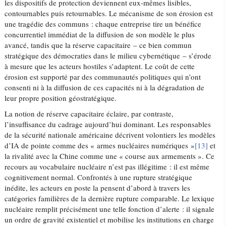
les dispositifs de protection deviennent eux-mêmes lisibles,
contournables puis retournables. Le mécanisme de son érosion est
une tragédie des communs : chaque entreprise tire un bénéfice
concurrentiel immédiat de la diffusion de son modèle le plus
avancé, tandis que la réserve capacitaire – ce bien commun
stratégique des démocraties dans le milieu cybernétique – s’érode
à mesure que les acteurs hostiles s’adaptent. Le coût de cette
érosion est supporté par des communautés politiques qui n’ont
consenti ni à la diffusion de ces capacités ni à la dégradation de
leur propre position géostratégique.
La notion de réserve capacitaire éclaire, par contraste,
l’insuffisance du cadrage aujourd’hui dominant. Les responsables
de la sécurité nationale américaine décrivent volontiers les modèles
d’IA de pointe comme des « armes nucléaires numériques »
[13]
et
la rivalité avec la Chine comme une « course aux armements ». Ce
recours au vocabulaire nucléaire n’est pas illégitime : il est même
cognitivement normal. Confrontés à une rupture stratégique
inédite, les acteurs en poste la pensent d’abord à travers les
catégories familières de la dernière rupture comparable. Le lexique
nucléaire remplit précisément une telle fonction d’alerte : il signale
un ordre de gravité existentiel et mobilise les institutions en charge