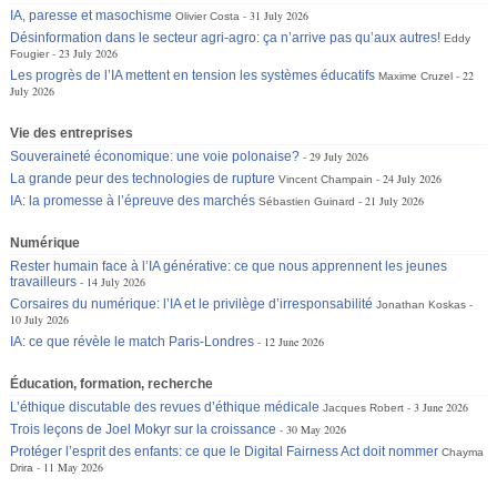
IA, paresse et masochisme
31 July 2026
Olivier Costa
Désinformation dans le secteur agri-agro: ça n’arrive pas qu’aux autres!
Eddy
23 July 2026
Fougier
Les progrès de l’IA mettent en tension les systèmes éducatifs
22
Maxime Cruzel
July 2026
Vie des entreprises
Souveraineté économique: une voie polonaise?
29 July 2026
La grande peur des technologies de rupture
24 July 2026
Vincent Champain
IA: la promesse à l’épreuve des marchés
21 July 2026
Sébastien Guinard
Numérique
Rester humain face à l’IA générative: ce que nous apprennent les jeunes
travailleurs
14 July 2026
Corsaires du numérique: l’IA et le privilège d’irresponsabilité
Jonathan Koskas
10 July 2026
IA: ce que révèle le match Paris-Londres
12 June 2026
Éducation, formation, recherche
L’éthique discutable des revues d’éthique médicale
3 June 2026
Jacques Robert
Trois leçons de Joel Mokyr sur la croissance
30 May 2026
Protéger l’esprit des enfants: ce que le Digital Fairness Act doit nommer
Chayma
11 May 2026
Drira