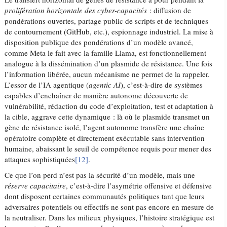
prolifération horizontale des cyber-capacités
: diffusion de
pondérations ouvertes, partage public de scripts et de techniques
de contournement (GitHub, etc.), espionnage industriel. La mise à
disposition publique des pondérations d’un modèle avancé,
comme Meta le fait avec la famille Llama, est fonctionnellement
analogue à la dissémination d’un plasmide de résistance. Une fois
l’information libérée, aucun mécanisme ne permet de la rappeler.
L’essor de l’IA agentique (
agentic AI
), c’est-à-dire de systèmes
capables d’enchaîner de manière autonome découverte de
vulnérabilité, rédaction du code d’exploitation, test et adaptation à
la cible, aggrave cette dynamique : là où le plasmide transmet un
gène de résistance isolé, l’agent autonome transfère une chaîne
opératoire complète et directement exécutable sans intervention
humaine, abaissant le seuil de compétence requis pour mener des
attaques sophistiquées
[12]
.
Ce que l’on perd n’est pas la sécurité d’un modèle, mais une
réserve capacitaire
, c’est-à-dire l’asymétrie offensive et défensive
dont disposent certaines communautés politiques tant que leurs
adversaires potentiels ou effectifs ne sont pas encore en mesure de
la neutraliser. Dans les milieux physiques, l’histoire stratégique est