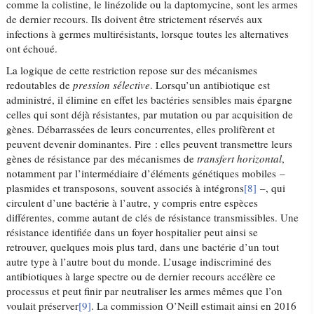
comme la colistine, le linézolide ou la daptomycine, sont les armes
de dernier recours. Ils doivent être strictement réservés aux
infections à germes multirésistants, lorsque toutes les alternatives
ont échoué.
La logique de cette restriction repose sur des mécanismes
redoutables de
pression sélective
. Lorsqu’un antibiotique est
administré, il élimine en effet les bactéries sensibles mais épargne
celles qui sont déjà résistantes, par mutation ou par acquisition de
gènes. Débarrassées de leurs concurrentes, elles prolifèrent et
peuvent devenir dominantes. Pire : elles peuvent transmettre leurs
gènes de résistance par des mécanismes de
transfert horizontal
,
notamment par l’intermédiaire d’éléments génétiques mobiles –
plasmides et transposons, souvent associés à intégrons
[8]
–, qui
circulent d’une bactérie à l’autre, y compris entre espèces
différentes, comme autant de clés de résistance transmissibles. Une
résistance identifiée dans un foyer hospitalier peut ainsi se
retrouver, quelques mois plus tard, dans une bactérie d’un tout
autre type à l’autre bout du monde. L’usage indiscriminé des
antibiotiques à large spectre ou de dernier recours accélère ce
processus et peut finir par neutraliser les armes mêmes que l’on
voulait préserver
[9]
. La commission O’Neill estimait ainsi en 2016