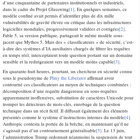
d’une cinquantaine de partenaires institutionnels et industriels,
dans le cadre du Projet Glasswing
[1]
. En quelques semaines, ce
modèle confiné avait permis d’identifier plus de dix mille
vulnérabilités de gravité élevée ou critique dans les infrastructures
logicielles mondiales, progressivement validées et corrigées
[2]
.
Fable 5, sa version publique, partageait le même modèle sous-
jacent que Mythos 5. Mais des « classificateurs » de sécurité, c’est-
à-dire des systèmes d’IA auxiliaires chargés de filtrer les requêtes
en temps réel, interceptaient toute question portant sur un domaine
sensible et la redirigeaient vers un modèle moins capable
[3]
.
En quarante-huit heures, pourtant, un chercheur en sécurité connu
sous le pseudonyme de
Pliny the Liberator
affirmait avoir
contourné ces classificateurs au moyen de techniques combinées :
décomposition d’une requête dangereuse en sous-requêtes
apparemment inoffensives, substitution de caractères Unicode pour
tromper les détecteurs de mots-clés, enrobage de la question
technique dans un récit fictif. Il diffusait également des éléments
présentés comme le système d’instructions internes du modèle
[4]
.
Anthropic contesta la portée de la brèche, en maintenant qu’il ne
s’agissait pas d’un contournement généralisable
[5]
. Le 13 juin,
l’administration Trump ordonnait néanmoins la suspension de tout