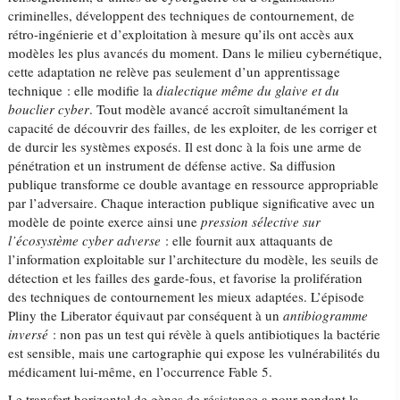
criminelles, développent des techniques de contournement, de
rétro-ingénierie et d’exploitation à mesure qu’ils ont accès aux
modèles les plus avancés du moment. Dans le milieu cybernétique,
cette adaptation ne relève pas seulement d’un apprentissage
technique : elle modifie la
dialectique même du glaive et du
bouclier cyber
. Tout modèle avancé accroît simultanément la
capacité de découvrir des failles, de les exploiter, de les corriger et
de durcir les systèmes exposés. Il est donc à la fois une arme de
pénétration et un instrument de défense active. Sa diffusion
publique transforme ce double avantage en ressource appropriable
par l’adversaire. Chaque interaction publique significative avec un
modèle de pointe exerce ainsi une
pression sélective sur
l’écosystème cyber adverse
: elle fournit aux attaquants de
l’information exploitable sur l’architecture du modèle, les seuils de
détection et les failles des garde-fous, et favorise la prolifération
des techniques de contournement les mieux adaptées. L’épisode
Pliny the Liberator équivaut par conséquent à un
antibiogramme
inversé
: non pas un test qui révèle à quels antibiotiques la bactérie
est sensible, mais une cartographie qui expose les vulnérabilités du
médicament lui-même, en l’occurrence Fable 5.
Le transfert horizontal de gènes de résistance a pour pendant la