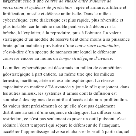
largement celle d’une
course de vitesse entre systèmes de
percussion et systèmes de protection
: épée et armure, artillerie et
fortification, missile et défense antimissile. Dans le milieu
cybernétique, cette dialectique est plus rapide, plus réversible et
plus instable, car le même modèle peut servir à découvrir la
brèche, à l’exploiter, à la reproduire, puis à l’obturer. La valeur
stratégique d’un modèle de réserve tient donc moins à sa puissance
brute qu’au maintien provisoire d’une
couverture capacitaire
,
c’est-à-dire d’un spectre de menaces sur lequel le défenseur
conserve encore au moins un
tempo stratégique d’avance
.
Le milieu cybernétique est désormais un milieu de compétition
géostratégique à part entière, au même titre que les milieux
terrestre, maritime, aérien et exo-atmosphérique. La réserve
capacitaire en matière d’IA avancée y joue le rôle que jouent, dans
les autres milieux, les systèmes d’armes dont la diffusion est
soumise à des régimes de contrôle d’accès et de non-prolifération.
Sa valeur tient précisément à ce qu’elle n’est pas également
distribuée au sein d’une séquence stratégique. La diffuser sans
restriction, ce n’est pas seulement exposer un outil puissant, c’est
réduire l’écart temporel qui sépare le défenseur de l’attaquant,
accélérer l’apprentissage adverse et abaisser le seuil à partir duquel