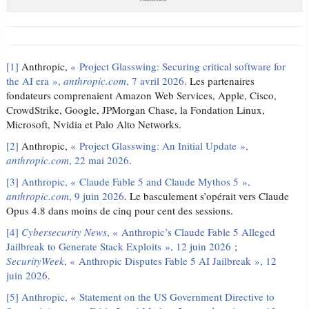
[1]
Anthropic,
« Project Glasswing: Securing critical software for
the AI era »,
anthropic.com
, 7 avril 2026
. Les partenaires
fondateurs comprenaient Amazon Web Services, Apple, Cisco,
CrowdStrike, Google, JPMorgan Chase, la Fondation Linux,
Microsoft, Nvidia et Palo Alto Networks.
[2]
Anthropic,
« Project Glasswing: An Initial Update »,
anthropic.com
, 22 mai 2026
.
[3]
Anthropic, « Claude Fable 5 and Claude Mythos 5 »,
anthropic.com
, 9 juin 2026
. Le basculement s’opérait vers Claude
Opus 4.8 dans moins de cinq pour cent des sessions.
[4]
Cybersecurity News
, « Anthropic’s Claude Fable 5 Alleged
Jailbreak to Generate Stack Exploits », 12 juin 2026
;
SecurityWeek
, « Anthropic Disputes Fable 5 AI Jailbreak », 12
juin 2026
.
[5]
Anthropic, « Statement on the US Government Directive to