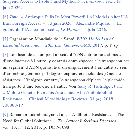
Suspend Access to Fable 5 and Mythos 5 »,
anthropic.com
, 13
juin 2026
.
[6]
Time
, « Anthropic Pulls Its Most Powerful AI Models After U.S.
Bars Foreign Access », 13 juin 2026
;
Alexandre Piquard, « La
guerre de l’IA a commencé »,
Le Monde
, 14 juin 2026
.
[7]
Organisation Mondiale de la Santé,
WHO Model List of
Essential Medicines – 20th List
, Genève, OMS, 2017
, p. 8
sq.
[8]
Le plasmide est un petit anneau d’ADN autonome qui passe
d’une bactérie à l’autre, y compris entre espèces ; le transposon est
un segment d’ADN qui saute d’un emplacement à un autre au sein
d’un même génome ; l’intégron capture et stocke des gènes de
résistance. L’intégron capture, le transposon déplace, le plasmide
transporte d’une bactérie à l’autre. Voir
Sally R. Partridge et al.,
« Mobile Genetic Elements Associated with Antimicrobial
Resistance », Clinical Microbiology Reviews, 31 (4), 2018,
e00088-17
.
[9]
Ramanan Laxminarayan et al., « Antibiotic Resistance – The
Need for Global Solutions »,
The Lancet Infectious Diseases
,
vol. 13, n° 12, 2013, p. 1057-1098.