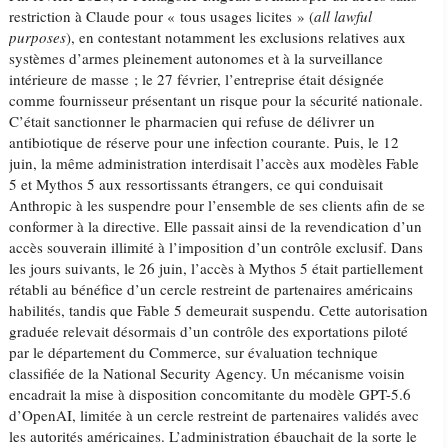
restriction à Claude pour « tous usages licites » (
all lawful
purposes
), en contestant notamment les exclusions relatives aux
systèmes d’armes pleinement autonomes et à la surveillance
intérieure de masse ; le 27 février, l’entreprise était désignée
comme fournisseur présentant un risque pour la sécurité nationale.
C’était sanctionner le pharmacien qui refuse de délivrer un
antibiotique de réserve pour une infection courante. Puis, le 12
juin, la même administration interdisait l’accès aux modèles Fable
5 et Mythos 5 aux ressortissants étrangers, ce qui conduisait
Anthropic à les suspendre pour l’ensemble de ses clients afin de se
conformer à la directive. Elle passait ainsi de la revendication d’un
accès souverain illimité à l’imposition d’un contrôle exclusif. Dans
les jours suivants, le 26 juin, l’accès à Mythos 5 était partiellement
rétabli au bénéfice d’un cercle restreint de partenaires américains
habilités, tandis que Fable 5 demeurait suspendu. Cette autorisation
graduée relevait désormais d’un contrôle des exportations piloté
par le département du Commerce, sur évaluation technique
classifiée de la National Security Agency. Un mécanisme voisin
encadrait la mise à disposition concomitante du modèle GPT-5.6
d’OpenAI, limitée à un cercle restreint de partenaires validés avec
les autorités américaines. L’administration ébauchait de la sorte le