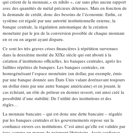
qui créent de la monnaie,« ex nihilo », car sans plus aucun rapport
avec des quantités de métal précieux détenues. Mais en fonction de
la demande de crédit, donc des besoins de l’économie. Enfin, ce
système est régulé par une autorité institutionnelle externe, la
banque centrale, la régulation automatique de la création
monétaire par le jeu de la conversion possible de chaque monnaie
en or ou en argent ayant disparu.
Ce sont les très graves crises financières à répétition survenues
dans la deuxième moitié du XIXe siècle qui ont abouti à la
création d’institutions officielles, les banques centrales, après les
faillites répétées de banques. Les banques centrales, en
homogénéisant l’espace monétaire (un dollar, par exemple, émis
par une banque donnée aux États Unis valant dorénavant toujours
un dollar émis par une autre banque américaine) et en jouant, le
cas échéant, un rôle de prêteur en dernier ressort, ont ainsi créé la
possibilité d’une stabilité. De l’utilité des institutions et des
règles…
La monnaie bancaire – qui est donc une dette bancaire – régulée
par les banques centrales et les gouvernements repose sur la
confiance envers ces institutions. C’est ainsi qu’elle est validée par
tous comme un moyen de paiement libératoire. Avoir confiance