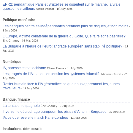
EPR2: pendant que Paris et Bruxelles se disputent sur le marché, la vraie
question est ailleurs
15 July 2026
Alexis Vessat
Politique monétaire
Les banques centrales indépendantes prennent plus de risques, et non moins
1 July 2026
L’Europe, victime collatérale de la guerre du Golfe. Que faire et ne pas faire?
14 Mar. 2026
Éric Chaney
La Bulgarie à l’heure de l’euro: ancrage européen sans stabilité politique?
15
Jan. 2026
Numérique
IA, paresse et masochisme
31 July 2026
Olivier Costa
Les progrès de l’IA mettent en tension les systèmes éducatifs
22
Maxime Cruzel
July 2026
Rester humain face à l’IA générative: ce que nous apprennent les jeunes
travailleurs
14 July 2026
Banque, finance
La tentation espagnole
7 July 2026
Éric Chaney
Inverser le décrochage européen: les pistes d’Antonin Bergeaud
27 June 2026
IA: ce que révèle le match Paris-Londres
12 June 2026
Institutions, démocratie