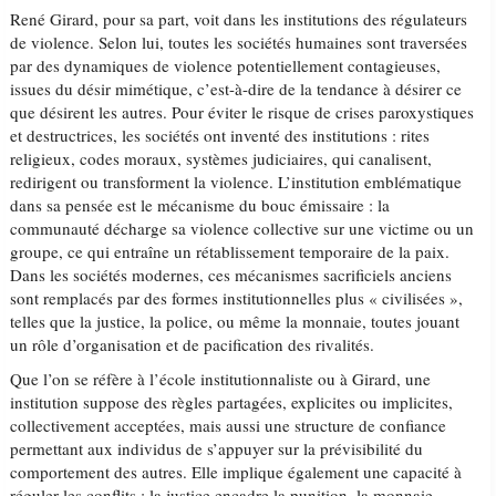
René Girard, pour sa part, voit dans les institutions des régulateurs
de violence. Selon lui, toutes les sociétés humaines sont traversées
par des dynamiques de violence potentiellement contagieuses,
issues du désir mimétique, c’est-à-dire de la tendance à désirer ce
que désirent les autres. Pour éviter le risque de crises paroxystiques
et destructrices, les sociétés ont inventé des institutions : rites
religieux, codes moraux, systèmes judiciaires, qui canalisent,
redirigent ou transforment la violence. L’institution emblématique
dans sa pensée est le mécanisme du bouc émissaire : la
communauté décharge sa violence collective sur une victime ou un
groupe, ce qui entraîne un rétablissement temporaire de la paix.
Dans les sociétés modernes, ces mécanismes sacrificiels anciens
sont remplacés par des formes institutionnelles plus « civilisées »,
telles que la justice, la police, ou même la monnaie, toutes jouant
un rôle d’organisation et de pacification des rivalités.
Que l’on se réfère à l’école institutionnaliste ou à Girard, une
institution suppose des règles partagées, explicites ou implicites,
collectivement acceptées, mais aussi une structure de confiance
permettant aux individus de s’appuyer sur la prévisibilité du
comportement des autres. Elle implique également une capacité à
réguler les conflits : la justice encadre la punition, la monnaie