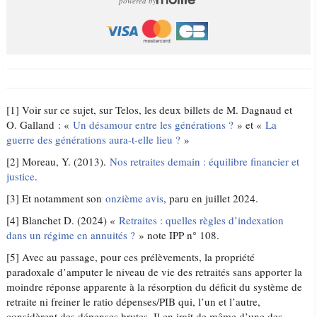
powered by
[1] Voir sur ce sujet, sur Telos, les deux billets de M. Dagnaud et
O. Galland : «
Un désamour entre les générations ?
» et «
La
guerre des générations aura-t-elle lieu ?
»
[2] Moreau, Y. (2013).
Nos retraites demain : équilibre financier et
justice
.
[3] Et notamment son
onzième avis
, paru en juillet 2024.
[4] Blanchet D. (2024) «
Retraites : quelles règles d’indexation
dans un régime en annuités ?
» note IPP n° 108.
[5] Avec au passage, pour ces prélèvements, la propriété
paradoxale d’amputer le niveau de vie des retraités sans apporter la
moindre réponse apparente à la résorption du déficit du système de
retraite ni freiner le ratio dépenses/PIB qui, l’un et l’autre,
considèrent des dépenses brutes. Il en irait de même d’une des