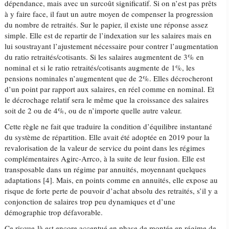
dépendance, mais avec un surcoût significatif. Si on n’est pas prêts
à y faire face, il faut un autre moyen de compenser la progression
du nombre de retraités. Sur le papier, il existe une réponse assez
simple. Elle est de repartir de l’indexation sur les salaires mais en
lui soustrayant l’ajustement nécessaire pour contrer l’augmentation
du ratio retraités/cotisants. Si les salaires augmentent de 3% en
nominal et si le ratio retraités/cotisants augmente de 1%, les
pensions nominales n’augmentent que de 2%. Elles décrocheront
d’un point par rapport aux salaires, en réel comme en nominal. Et
le décrochage relatif sera le même que la croissance des salaires
soit de 2 ou de 4%, ou de n’importe quelle autre valeur.
Cette règle ne fait que traduire la condition d’équilibre instantané
du système de répartition. Elle avait été adoptée en 2019 pour la
revalorisation de la valeur de service du point dans les régimes
complémentaires Agirc-Arrco, à la suite de leur fusion. Elle est
transposable dans un régime par annuités, moyennant quelques
adaptations [4]. Mais, en points comme en annuités, elle expose au
risque de forte perte de pouvoir d’achat absolu des retraités, s’il y a
conjonction de salaires trop peu dynamiques et d’une
démographie trop défavorable.
Ce risque-là est encore accentué en phase de montée en régime de