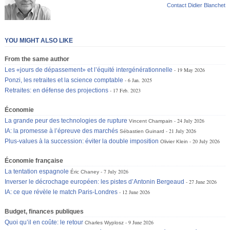
Contact Didier Blanchet
YOU MIGHT ALSO LIKE
From the same author
Les «jours de dépassement» et l’équité intergénérationnelle
19 May 2026
Ponzi, les retraites et la science comptable
6 Jan. 2025
Retraites: en défense des projections
17 Feb. 2023
Économie
La grande peur des technologies de rupture
24 July 2026
Vincent Champain
IA: la promesse à l’épreuve des marchés
21 July 2026
Sébastien Guinard
Plus-values à la succession: éviter la double imposition
20 July 2026
Olivier Klein
Économie française
La tentation espagnole
7 July 2026
Éric Chaney
Inverser le décrochage européen: les pistes d’Antonin Bergeaud
27 June 2026
IA: ce que révèle le match Paris-Londres
12 June 2026
Budget, finances publiques
Quoi qu’il en coûte: le retour
9 June 2026
Charles Wyplosz