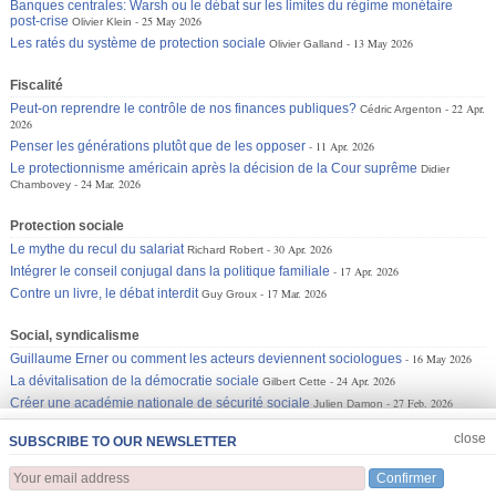
Banques centrales: Warsh ou le débat sur les limites du régime monétaire
post-crise
25 May 2026
Olivier Klein
Les ratés du système de protection sociale
13 May 2026
Olivier Galland
Fiscalité
Peut-on reprendre le contrôle de nos finances publiques?
22 Apr.
Cédric Argenton
2026
Penser les générations plutôt que de les opposer
11 Apr. 2026
Le protectionnisme américain après la décision de la Cour suprême
Didier
24 Mar. 2026
Chambovey
Protection sociale
Le mythe du recul du salariat
30 Apr. 2026
Richard Robert
Intégrer le conseil conjugal dans la politique familiale
17 Apr. 2026
Contre un livre, le débat interdit
17 Mar. 2026
Guy Groux
Social, syndicalisme
Guillaume Erner ou comment les acteurs deviennent sociologues
16 May 2026
La dévitalisation de la démocratie sociale
24 Apr. 2026
Gilbert Cette
Créer une académie nationale de sécurité sociale
27 Feb. 2026
Julien Damon
JOIN US
CLOSE
close
SUBSCRIBE TO OUR NEWSLETTER
Confirmer