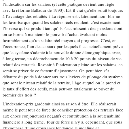
l’indexation sur les salaires (et cette pratique devient une règle
avec la réforme Balladur de 1993). Est-il vrai qu’elle serait toujours
à l’avantage des retraités ? La réponse est clairement non. Elle ne
les favorise que quand les salaires réels reculent, c’est exactement
l’inverse qui se produit tant qu’ils s’accroissent : des pensions dont
on se borne à maintenir le pouvoir d’achat évoluent moins
favorablement qu’un salaire réel moyen qui progresse. C’est, en
l’occurrence, l’un des canaux par lesquels il est actuellement prévu
que le système s’adapte à la nouvelle donne démographique avec,
à long terme, un décrochement de 10 à 20 points du niveau de vie
relatif des retraités. Revenir à l’indexation pleine sur les salaires, ce
serait se priver de ce facteur d’ajustement. On peut bien sûr
débattre du poids à donner aux trois leviers de pilotage du système
que sont le niveau relatif de la retraite, l’âge auquel on la prend et
le taux d’effort des actifs, mais peut-on totalement se priver du
premier des trois ?
L’indexation-prix garderait ainsi sa raison d’être. Elle réaliserait
même le petit tour de force de concilier protection des retraités face
aux chocs conjoncturels négatifs et contribution à la soutenabilité
financière à long terme. Tour de force il n’y a, cependant, que sous
l’hypothèse d’une croissance tendancielle indéfinie et