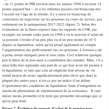
– de 11 points de PIB environ dans les années 1990 à environ 14
points aujourd’hui –, et si les réformes passées ont beaucoup mis
l’accent sur l’âge de la retraite, il y a aussi eu beaucoup de
corrections de trajectoire sur les pensions en cours de service, pas
seulement sur le quinquennat 2017-2022 (figure 2). Selon des
évaluations de la Drees reprises dans les rapports du COR, par
exemple, un retraité cadre parti en 1998 a vu le pouvoir d’achat de
sa pension s’éroder d’un peu plus ou d’un peu moins de 10 %
depuis sa liquidation, selon qu’on prend également en compte
l’augmentation des prélèvements sur ces pensions. L’érosion a été
à peine moins marquée pour le non cadre. Ceci relativise quelque
peu la thèse de la non-mise à contribution des retraités. Mais, s’il a
ainsi fallu leur reprendre une part de ce qui leur avait été promis à
la liquidation, et sans que cela ait empêché leur niveau de vie
relatif moyen de rester significativement plus élevé que dans la
plupart des autres pays, n’est-ce pas un indice d’un défaut
d’ajustement des conditions de liquidation, faute d’intégration en
amont du phénomène de ralentissement de la croissance. Il vaut
mieux moins promettre et le tenir que promettre davantage que ce
qu’on peut tenir.
Figure 2. Évolution du pouvoir d’achat de la pension tous