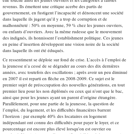
elle touche ainsi les jeunes ouvriers et les catégories à faibles
revenus. Ils émettent une critique acerbe des partis de
gouvernement, en fustigent l’incapacité et dénoncent une société
dans laquelle ils jugent qu’il y a trop de corruption et de
malhonnêteté : 50% en moyenne, 59 % chez les jeunes ouvriers,
ou enfants d’ouvriers. Avec la même rudesse que le mouvement
des indignés, ils honnissent l’establishment politique. Ces jeunes
en peine d’insertion développent une vision noire de la société
dans laquelle ils ont été éduqués.
Ce ressentiment se déploie sur fond de crise. L’accès à l’emploi de
la jeunesse n’a cessé de se dégrader au cours des dix dernières
années, avec toutefois des oscillations ; après avoir un peu diminué
en 2007 il est reparti en flèche en 2008-2009. Ce sujet est le
premier sujet de préoccupation des nouvelles générations, en tout
premier lieu pour les non diplômés ou ceux qui n’ont que le bac,
ainsi que pour les jeunes ayant un parent d’origine étrangère.
Parallèlement, pour une partie de la jeunesse, la question de
l’emploi, du logement, et les difficultés financières barrent
l’horizon : par exemple 40% des locataires en logement
indépendant ont connu des difficultés pour payer le loyer, et ce
pourcentage est encore plus élevé lorsqu’on est ouvrier ou