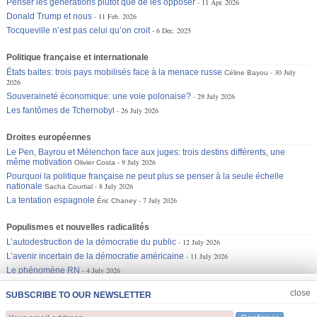
Penser les générations plutôt que de les opposer
11 Apr. 2026
Donald Trump et nous
11 Feb. 2026
Tocqueville n’est pas celui qu’on croit
6 Dec. 2025
Politique française et internationale
États baltes: trois pays mobilisés face à la menace russe
30 July
Céline Bayou
2026
Souveraineté économique: une voie polonaise?
29 July 2026
Les fantômes de Tchernobyl
26 July 2026
Droites européennes
Le Pen, Bayrou et Mélenchon face aux juges: trois destins différents, une
même motivation
9 July 2026
Olivier Costa
Pourquoi la politique française ne peut plus se penser à la seule échelle
nationale
8 July 2026
Sacha Courtial
La tentation espagnole
7 July 2026
Éric Chaney
Populismes et nouvelles radicalités
L’autodestruction de la démocratie du public
12 July 2026
L’avenir incertain de la démocratie américaine
11 July 2026
Le phénomène RN
4 July 2026
JOIN US
CLOSE
close
SUBSCRIBE TO OUR NEWSLETTER