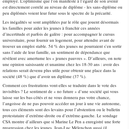
employé. L’optimisme que l’on manifeste à l’égard de son avenir
est directement corrélé au niveau de diplôme - les sans-diplôme ou
peu diplômés voient leur futur sous le spectre de la précarité.
Les inégalités se sont amplifiées par le rôle que jouent désormais
les familles pour aider les jeunes à franchir ces années
d’incertitude et parfois de galère : pour accompagner le cursus
universitaire, pour fournir un logement, pour attendre avant de
trouver un emploi stable. 54 % des jeunes ne pourraient s’en sortir
sans l’aide de leur famille, un sentiment de dépendance que
révèlent avec amertume les « jeunes pauvres ». D’ailleurs, on note
une opinion saisissante et unanime chez les 18-30 ans : avoir des
relations serait devenu plus utile pour obtenir une place dans la
société (48 %) que d’avoir un diplôme (37 %).
Comment ces frustrations vont-elles se traduire dans le vote des
invisibles ? Le sentiment de « no future » d’une société qui vous
laisse sur les bas-côtés et ne vous donnera pas votre chance,
l’angoisse de ne pas pouvoir accéder un jour à une vie autonome,
tous ces éléments sont des levains pour l’abstention ou le bulletin
protestataire d’extrême-droite ou d’extrême-gauche. Le sondage
CSA montre d’ailleurs que si Marine Le Pen a enregistré une forte
progression chez les jeunes, Jean-Luc Mélenchon aussi (il