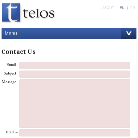
ABOUT
|
EN
|
FR
Menu
Contact Us
Email:
Subject:
Message:
6 x 8 =