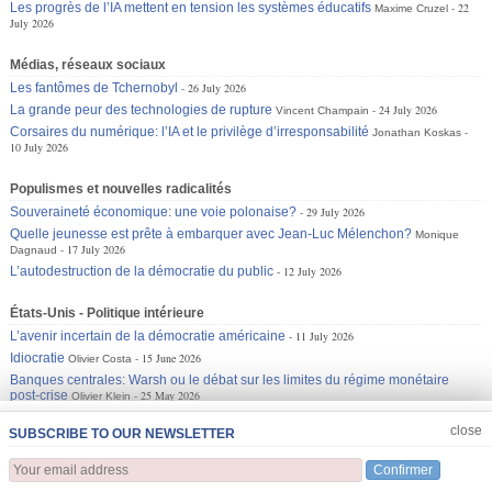
Les progrès de l’IA mettent en tension les systèmes éducatifs
22
Maxime Cruzel
July 2026
Médias, réseaux sociaux
Les fantômes de Tchernobyl
26 July 2026
La grande peur des technologies de rupture
24 July 2026
Vincent Champain
Corsaires du numérique: l’IA et le privilège d’irresponsabilité
Jonathan Koskas
10 July 2026
Populismes et nouvelles radicalités
Souveraineté économique: une voie polonaise?
29 July 2026
Quelle jeunesse est prête à embarquer avec Jean-Luc Mélenchon?
Monique
17 July 2026
Dagnaud
L’autodestruction de la démocratie du public
12 July 2026
États-Unis - Politique intérieure
L’avenir incertain de la démocratie américaine
11 July 2026
Idiocratie
15 June 2026
Olivier Costa
Banques centrales: Warsh ou le débat sur les limites du régime monétaire
post-crise
25 May 2026
Olivier Klein
JOIN US
CLOSE
close
SUBSCRIBE TO OUR NEWSLETTER
Confirmer