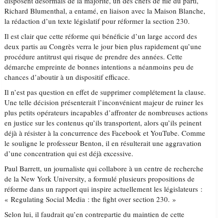
disposent désormais de la majorité, un des chefs de file du parti,
Richard Blumenthal, a entamé, en liaison avec la Maison Blanche,
la rédaction d’un texte législatif pour réformer la section 230.
Il est clair que cette réforme qui bénéficie d’un large accord des
deux partis au Congrès verra le jour bien plus rapidement qu’une
procédure antitrust qui risque de prendre des années. Cette
démarche empreinte de bonnes intentions a néanmoins peu de
chances d’aboutir à un dispositif efficace.
Il n’est pas question en effet de supprimer complétement la clause.
Une telle décision présenterait l’inconvénient majeur de ruiner les
plus petits opérateurs incapables d’affronter de nombreuses actions
en justice sur les contenus qu’ils transportent, alors qu’ils peinent
déjà à résister à la concurrence des Facebook et YouTube. Comme
le souligne le professeur Benton, il en résulterait une aggravation
d’une concentration qui est déjà excessive.
Paul Barrett, un journaliste qui collabore à un centre de recherche
de la New York University, a formulé plusieurs propositions de
réforme dans un rapport qui inspire actuellement les législateurs :
« Regulating Social Media : the fight over section 230. »
Selon lui, il faudrait qu’en contrepartie du maintien de cette