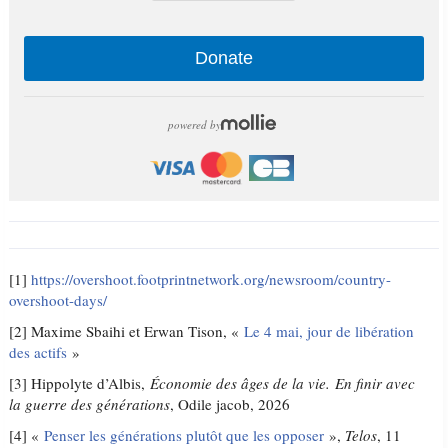
Donate
powered by
[1]
https://overshoot.footprintnetwork.org/newsroom/country-
overshoot-days/
[2] Maxime Sbaihi et Erwan Tison, «
Le 4 mai, jour de libération
des actifs
»
[3] Hippolyte d’Albis,
Économie des âges de la vie. En finir avec
la guerre des générations
, Odile jacob, 2026
[4] «
Penser les générations plutôt que les opposer
»,
Telos
, 11