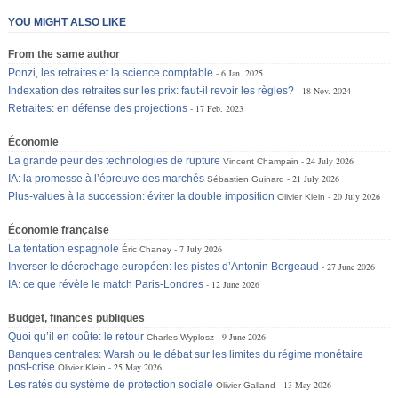
YOU MIGHT ALSO LIKE
From the same author
Ponzi, les retraites et la science comptable
6 Jan. 2025
Indexation des retraites sur les prix: faut-il revoir les règles?
18 Nov. 2024
Retraites: en défense des projections
17 Feb. 2023
Économie
La grande peur des technologies de rupture
24 July 2026
Vincent Champain
IA: la promesse à l’épreuve des marchés
21 July 2026
Sébastien Guinard
Plus-values à la succession: éviter la double imposition
20 July 2026
Olivier Klein
Économie française
La tentation espagnole
7 July 2026
Éric Chaney
Inverser le décrochage européen: les pistes d’Antonin Bergeaud
27 June 2026
IA: ce que révèle le match Paris-Londres
12 June 2026
Budget, finances publiques
Quoi qu’il en coûte: le retour
9 June 2026
Charles Wyplosz
Banques centrales: Warsh ou le débat sur les limites du régime monétaire
post-crise
25 May 2026
Olivier Klein
Les ratés du système de protection sociale
13 May 2026
Olivier Galland