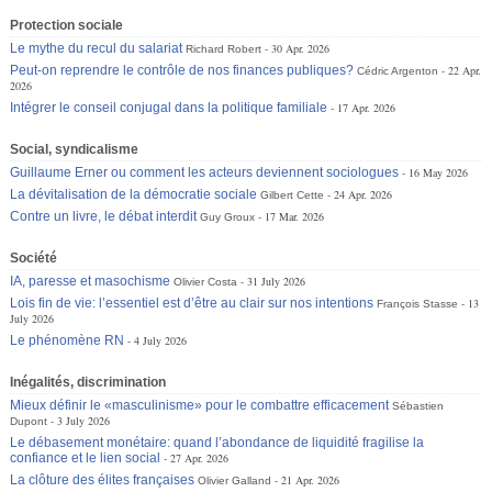
Protection sociale
Le mythe du recul du salariat
30 Apr. 2026
Richard Robert
Peut-on reprendre le contrôle de nos finances publiques?
22 Apr.
Cédric Argenton
2026
Intégrer le conseil conjugal dans la politique familiale
17 Apr. 2026
Social, syndicalisme
Guillaume Erner ou comment les acteurs deviennent sociologues
16 May 2026
La dévitalisation de la démocratie sociale
24 Apr. 2026
Gilbert Cette
Contre un livre, le débat interdit
17 Mar. 2026
Guy Groux
Société
IA, paresse et masochisme
31 July 2026
Olivier Costa
Lois fin de vie: l’essentiel est d’être au clair sur nos intentions
13
François Stasse
July 2026
Le phénomène RN
4 July 2026
Inégalités, discrimination
Mieux définir le «masculinisme» pour le combattre efficacement
Sébastien
3 July 2026
Dupont
Le débasement monétaire: quand l’abondance de liquidité fragilise la
confiance et le lien social
27 Apr. 2026
La clôture des élites françaises
21 Apr. 2026
Olivier Galland