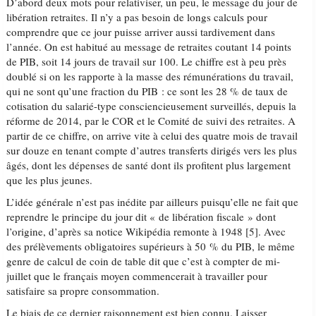
D’abord deux mots pour relativiser, un peu, le message du jour de
libération retraites. Il n’y a pas besoin de longs calculs pour
comprendre que ce jour puisse arriver aussi tardivement dans
l’année. On est habitué au message de retraites coutant 14 points
de PIB, soit 14 jours de travail sur 100. Le chiffre est à peu près
doublé si on les rapporte à la masse des rémunérations du travail,
qui ne sont qu’une fraction du PIB : ce sont les 28 % de taux de
cotisation du salarié-type consciencieusement surveillés, depuis la
réforme de 2014, par le COR et le Comité de suivi des retraites. A
partir de ce chiffre, on arrive vite à celui des quatre mois de travail
sur douze en tenant compte d’autres transferts dirigés vers les plus
âgés, dont les dépenses de santé dont ils profitent plus largement
que les plus jeunes.
L’idée générale n’est pas inédite par ailleurs puisqu’elle ne fait que
reprendre le principe du jour dit « de libération fiscale » dont
l’origine, d’après sa notice Wikipédia remonte à 1948 [5]. Avec
des prélèvements obligatoires supérieurs à 50 % du PIB, le même
genre de calcul de coin de table dit que c’est à compter de mi-
juillet que le français moyen commencerait à travailler pour
satisfaire sa propre consommation.
Le biais de ce dernier raisonnement est bien connu. Laisser