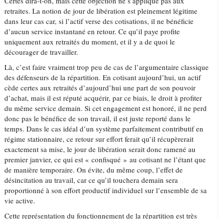
Certes dira-t-on, mais cette objection ne s’applique pas aux
retraites. La notion de jour de libération est pleinement légitime
dans leur cas car, si l’actif verse des cotisations, il ne bénéficie
d’aucun service instantané en retour. Ce qu’il paye profite
uniquement aux retraités du moment, et il y a de quoi le
décourager de travailler.
Là, c’est faire vraiment trop peu de cas de l’argumentaire classique
des défenseurs de la répartition. En cotisant aujourd’hui, un actif
cède certes aux retraités d’aujourd’hui une part de son pouvoir
d’achat, mais il est réputé acquérir, par ce biais, le droit à profiter
du même service demain. Si cet engagement est honoré, il ne perd
donc pas le bénéfice de son travail, il est juste reporté dans le
temps. Dans le cas idéal d’un système parfaitement contributif en
régime stationnaire, ce retour sur effort ferait qu’il récupèrerait
exactement sa mise, le jour de libération serait donc ramené au
premier janvier, ce qui est « confisqué » au cotisant ne l’étant que
de manière temporaire. On évite, du même coup, l’effet de
désincitation au travail, car ce qu’il touchera demain sera
proportionné à son effort productif individuel sur l’ensemble de sa
vie active.
Cette représentation du fonctionnement de la répartition est très