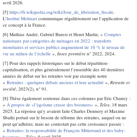
avril 2026.
[5]
https://fr.wikipedia.org/wiki/Jour_de_libération_fiscale
.
L’
Institut Molinari
communique régulièrement sur l’application de
ce concept à la France.
[6] Mathias André, Gabriel Buresi et Henri Martin, «
Comptes
nationaux par catégories de ménages en 2022 : transferts
monétaires et services publics augmentent de 16 % le niveau de
vie au milieu de l’échelle
»,
Insee première
n° 2022, 2024.
[7] Pour des rappels historiques sur le débat répartition-
capitalisation, et plus généralement l’ensemble des 40 dernières
années de débat sur les retraites voir par exemple notre
«
Retraites : quelques débats anciens et leur actualité
»,
Retraite et
société
, 2023(2), n° 91.
[8] Thèse également soutenue dans ces colonnes par Eric Chaney :
«
À propos de «l’égoïsme crasse des boomers»
»,
Telos
, 18 mars
2025. La réponse qu’y avaient faite Charles Dennery et Maxime
Sbaihi portait sur le besoin de réforme des retraites, auquel on ne
peut qu’adhérer, mais ne contestait pas cette croissance passée :
«
Retraites: la responsabilité de François Mitterrand et des baby-
boomers
»,
Telos
, 9 avril 2025.