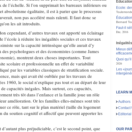
Educatio
 de l’échelle. Si l’on supprimait les barreaux inférieurs ou
Ecole: de
t absolutisme égalitaire, il est à parier que le processus
Toulemond
uverait, non pas accéléré mais ralenti. Il faut donc se
Éducation
Bernard To
qu’on les ait introduits.
Faut-il sé
on cependant, d’autres travaux ont apporté un éclairage
Dec. 2016
de l’école à réduire les inégalités sociales et ces travaux
Inégalité
simiste sur la capacité intrinsèque qu’elle aurait d’y
Mieux déf
s à des psychologues et des économistes (comme James
efficacem
nomie), montrent deux choses importantes. Tout
Quoi qu’il
ite scolaire et professionnelle un effet de variabilité
2026
liqué par les variables classiques de stratification sociale.
Les «jour
intergéné
ence, mais qui avait été oubliée par les travaux de
ées 1960, le social n’explique pas tout et au départ de leur
s de capacités inégales. Mais surtout, ces capacités,
LEARN M
rment très tôt dans l’enfance et la famille joue un rôle
 leur amélioration. Or les familles elles-mêmes sont très
Authors
er ce rôle, tant sur le plan matériel (taille du logement
Contact
n du soutien cognitif et affectif que peuvent apporter les
Editorial
t d’autant plus préjudiciable, c’est le second point, que
OUR PA