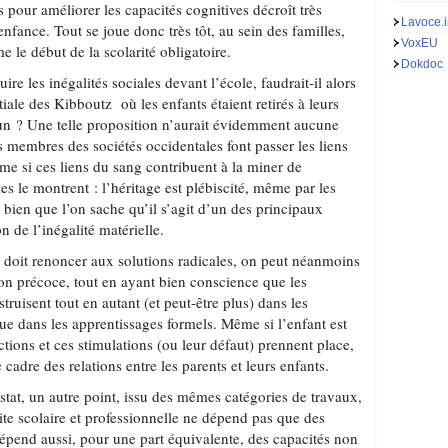
ns pour améliorer les capacités cognitives décroît très
Lavoce.i
nfance. Tout se joue donc très tôt, au sein des familles,
VoxEU
 le début de la scolarité obligatoire.
Dokdoc
uire les inégalités sociales devant l’école, faudrait-il alors
tiale des Kibboutz où les enfants étaient retirés à leurs
un ? Une telle proposition n’aurait évidemment aucune
 membres des sociétés occidentales font passer les liens
me si ces liens du sang contribuent à la miner de
es le montrent : l’héritage est plébiscité, même par les
bien que l’on sache qu’il s’agit d’un des principaux
 de l’inégalité matérielle.
n doit renoncer aux solutions radicales, on peut néanmoins
on précoce, tout en ayant bien conscience que les
truisent tout en autant (et peut-être plus) dans les
ue dans les apprentissages formels. Même si l’enfant est
ractions et ces stimulations (ou leur défaut) prennent place,
 cadre des relations entre les parents et leurs enfants.
stat, un autre point, issu des mêmes catégories de travaux,
site scolaire et professionnelle ne dépend pas que des
dépend aussi, pour une part équivalente, des capacités non