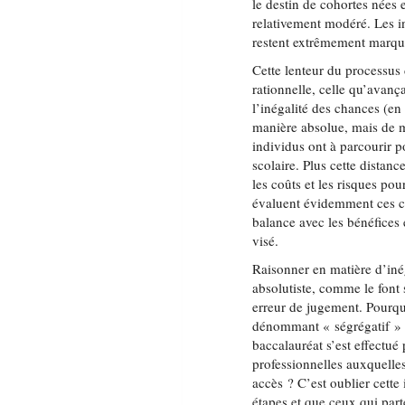
le destin de cohortes nées
relativement modéré. Les in
restent extrêmement marqu
Cette lenteur du processus
rationnelle, celle qu’ava
l’inégalité des chances (en 
manière absolue, mais de m
individus ont à parcourir p
scolaire. Plus cette distanc
les coûts et les risques pou
évaluent évidemment ces coû
balance avec les bénéfices
visé.
Raisonner en matière d’iné
absolutiste, comme le font 
erreur de jugement. Pourqu
dénommant « ségrégatif » 
baccalauréat s’est effectué
professionnelles auxquelles
accès ? C’est oublier cette
étapes et que ceux qui par