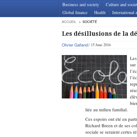
Business and society
Culture and socie
Global finance
Health
International a
ACCUEIL
SOCIÉTÉ
Les désillusions de la d
Olivier Galland
15 June 2016
Les
sur
l’é
l’é
rep
réu
élè
bie
liée au milieu familial.
Ces espoirs ont été en part
Richard Breen et de ses col
sociale se seraient certes 