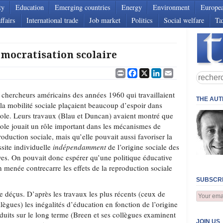
ty
Education
Emerging countries
Energy
Environment
Europe
ffairs
International trade
Job market
Politics
Social welfare
Ta
émocratisation scolaire
Print
Facebook
X
LinkedIn
Email
 chercheurs américains des années 1960 qui travaillaient
THE AU
 la mobilité sociale plaçaient beaucoup d’espoir dans
cole. Leurs travaux (Blau et Duncan) avaient montré que
cole jouait un rôle important dans les mécanismes de
roduction sociale, mais qu’elle pouvait aussi favoriser la
ssite individuelle
indépendamment
de l’origine sociale des
ves. On pouvait donc espérer qu’une politique éducative
n menée contrecarre les effets de la reproduction sociale
SUBSCRI
ie déçus. D’après les travaux les plus récents (ceux de
lègues) les inégalités d’éducation en fonction de l’origine
réduits sur le long terme (Breen et ses collègues examinent
JOIN US