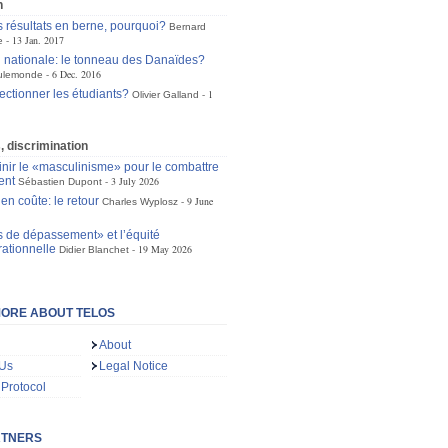
n
s résultats en berne, pourquoi?
Bernard
13 Jan. 2017
e
 nationale: le tonneau des Danaïdes?
6 Dec. 2016
ulemonde
lectionner les étudiants?
1
Olivier Galland
s, discrimination
inir le «masculinisme» pour le combattre
ent
3 July 2026
Sébastien Dupont
 en coûte: le retour
9 June
Charles Wyplosz
s de dépassement» et l’équité
rationnelle
19 May 2026
Didier Blanchet
ORE ABOUT TELOS
About
 Us
Legal Notice
 Protocol
RTNERS