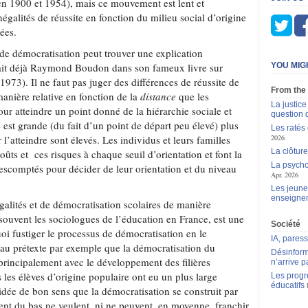
 en 1900 et 1954), mais ce mouvement est lent et
égalités de réussite en fonction du milieu social d’origine
ées.
 de démocratisation peut trouver une explication
nçait déjà Raymond Boudon dans son fameux livre sur
YOU MIG
1973). Il ne faut pas juger des différences de réussite de
From the
anière relative en fonction de la
distance
que les
La justic
our atteindre un point donné de la hiérarchie sociale et
question 
e est grande (du fait d’un point de départ peu élevé) plus
Les ratés
r l’atteindre sont élevés. Les individus et leurs familles
2026
La clôture
ts et ces risques à chaque seuil d’orientation et font la
La psycho
 escomptés pour décider de leur orientation et du niveau
Apr. 2026
Les jeunes
enseigne
galités et de démocratisation scolaires de manière
souvent les sociologues de l’éducation en France, est une
Société
oi fustiger le processus de démocratisation en le
IA, pares
au prétexte par exemple que la démocratisation du
Désinform
 principalement avec le développement des filières
n’arrive p
 les élèves d’origine populaire ont eu un plus large
Les progr
éducatifs
 idée de bon sens que la démocratisation se construit par
tent du bas ne veulent, ni ne peuvent, en moyenne, franchir