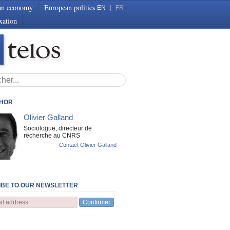
an economy
European politics
EN
|
FR
xation
THOR
Olivier Galland
Sociologue, directeur de
recherche au CNRS
Contact Olivier Galland
BE TO OUR NEWSLETTER
Confirmer