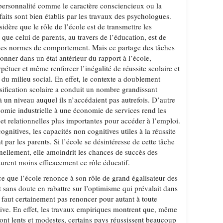
e personnalité comme le caractère consciencieux ou la
 faits sont bien établis par les travaux des psychologues.
idère que le rôle de l’école est de transmettre les
 que celui de parents, au travers de l’éducation, est de
 des normes de comportement. Mais ce partage des tâches
ionner dans un état antérieur du rapport à l’école,
pétuer et même renforcer l’inégalité de réussite scolaire et
 du milieu social. En effet, le contexte a doublement
sification scolaire a conduit un nombre grandissant
 à un niveau auquel ils n’accédaient pas autrefois. D’autre
nomie industrielle à une économie de services rend les
et relationnelles plus importantes pour accéder à l’emploi.
cognitives, les capacités non cognitives utiles à la réussite
 par les parents. Si l’école se désintéresse de cette tâche
nnellement, elle amoindrit les chances de succès des
surent moins efficacement ce rôle éducatif.
à ce que l’école renonce à son rôle de grand égalisateur des
ut sans doute en rabattre sur l’optimisme qui prévalait dans
 faut certainement pas renoncer pour autant à toute
ive. En effet, les travaux empiriques montrent que, même
ont lents et modestes, certains pays réussissent beaucoup