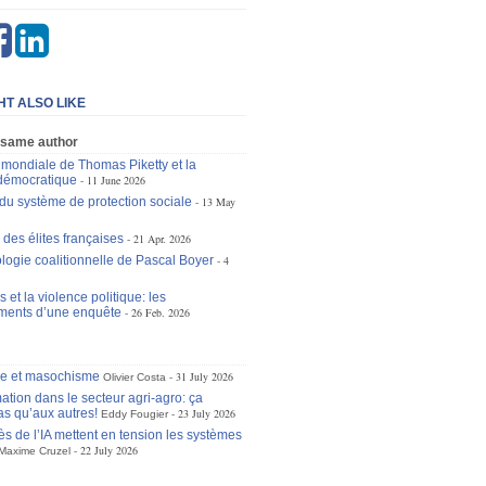
HT ALSO LIKE
 same author
e mondiale de Thomas Piketty et la
démocratique
11 June 2026
 du système de protection sociale
13 May
 des élites françaises
21 Apr. 2026
logie coalitionnelle de Pascal Boyer
4
 et la violence politique: les
ments d’une enquête
26 Feb. 2026
se et masochisme
31 July 2026
Olivier Costa
ation dans le secteur agri-agro: ça
as qu’aux autres!
23 July 2026
Eddy Fougier
ès de l’IA mettent en tension les systèmes
22 July 2026
Maxime Cruzel