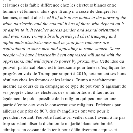
et latinos et la faible différence chez les électeurs blancs entre
hommes et femmes, alors que Trump n’a cessé de dénigrer les
femmes, conclut ainsi : «
All of this to me points to the power of the
white patriarchy and the coattail it has of those who depend on it
or aspire to it.
It reaches across gender and sexual orientation
and even race. Trump’s brash, privileged chest trumping and
alpha-male dismissiveness and in-your-face rudeness are
aspirational to some men and appealing to some women. Some
people who have historically been oppressed will stand with the
oppressors, and will aspire to power by proximity.
» Cette idée du
pouvoir patriarcal blanc est intéressante pour tenter d’expliquer les
progrès en voix de Trump par rapport à 2016, notamment ses bons
résultats chez les femmes et les latinos. Trump a parfaitement
incarné au cours de sa campagne ce type de pouvoir. S’agissant de
ses progrès chez les électeurs des « minorités », il faut noter
également le poids possible de la religion qui peut mener une
partie d’entre eux vers le conservatisme religieux. Précisons par
ailleurs que près de 80% des évangélistes ont voté pour le
président sortant. Peut-être faudra-t-il veiller dans l’avenir à ne pas
trop substantialiser la dichotomie majorité blanche/minorités
ethniques en cessant de la tenir pour définitivement acquise et