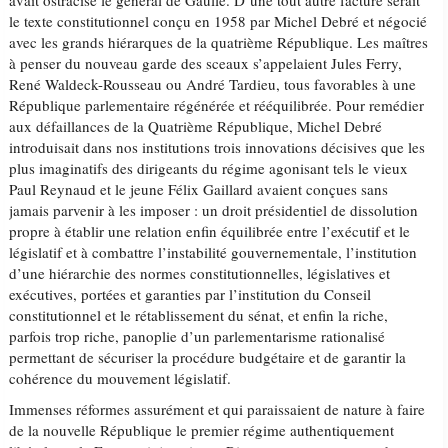
avait ostracisé le général de Gaulle. D’une tout autre facture serait
le texte constitutionnel conçu en 1958 par Michel Debré et négocié
avec les grands hiérarques de la quatrième République. Les maîtres
à penser du nouveau garde des sceaux s’appelaient Jules Ferry,
René Waldeck-Rousseau ou André Tardieu, tous favorables à une
République parlementaire régénérée et rééquilibrée. Pour remédier
aux défaillances de la Quatrième République, Michel Debré
introduisait dans nos institutions trois innovations décisives que les
plus imaginatifs des dirigeants du régime agonisant tels le vieux
Paul Reynaud et le jeune Félix Gaillard avaient conçues sans
jamais parvenir à les imposer : un droit présidentiel de dissolution
propre à établir une relation enfin équilibrée entre l’exécutif et le
législatif et à combattre l’instabilité gouvernementale, l’institution
d’une hiérarchie des normes constitutionnelles, législatives et
exécutives, portées et garanties par l’institution du Conseil
constitutionnel et le rétablissement du sénat, et enfin la riche,
parfois trop riche, panoplie d’un parlementarisme rationalisé
permettant de sécuriser la procédure budgétaire et de garantir la
cohérence du mouvement législatif.
Immenses réformes assurément et qui paraissaient de nature à faire
de la nouvelle République le premier régime authentiquement