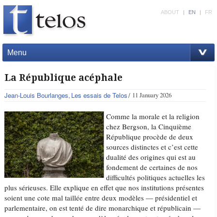
ABOUT
|
EN
|
FR
Menu
La République acéphale
Jean-Louis Bourlanges
Les essais de Telos
11 January 2026
Comme la morale et la religion
chez Bergson, la Cinquième
République procède de deux
sources distinctes et c’est cette
dualité des origines qui est au
fondement de certaines de nos
difficultés politiques actuelles les
plus sérieuses. Elle explique en effet que nos institutions présentes
soient une cote mal taillée entre deux modèles — présidentiel et
parlementaire, on est tenté de dire monarchique et républicain —