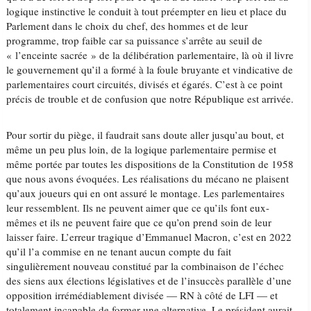
logique instinctive le conduit à tout préempter en lieu et place du
Parlement dans le choix du chef, des hommes et de leur
programme, trop faible car sa puissance s’arrête au seuil de
« l’enceinte sacrée » de la délibération parlementaire, là où il livre
le gouvernement qu’il a formé à la foule bruyante et vindicative de
parlementaires court circuités, divisés et égarés. C’est à ce point
précis de trouble et de confusion que notre République est arrivée.
Pour sortir du piège, il faudrait sans doute aller jusqu’au bout, et
même un peu plus loin, de la logique parlementaire permise et
même portée par toutes les dispositions de la Constitution de 1958
que nous avons évoquées. Les réalisations du mécano ne plaisent
qu’aux joueurs qui en ont assuré le montage. Les parlementaires
leur ressemblent. Ils ne peuvent aimer que ce qu’ils font eux-
mêmes et ils ne peuvent faire que ce qu’on prend soin de leur
laisser faire. L’erreur tragique d’Emmanuel Macron, c’est en 2022
qu’il l’a commise en ne tenant aucun compte du fait
singulièrement nouveau constitué par la combinaison de l’échec
des siens aux élections législatives et de l’insuccès parallèle d’une
opposition irrémédiablement divisée — RN à côté de LFI — et
totalement incapable de former une alternative. Le président aurait