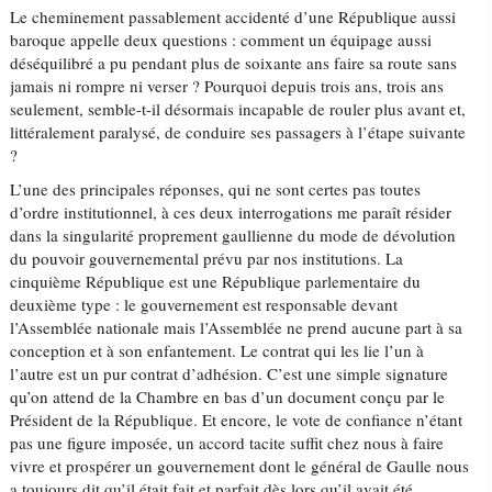
Le cheminement passablement accidenté d’une République aussi
baroque appelle deux questions : comment un équipage aussi
déséquilibré a pu pendant plus de soixante ans faire sa route sans
jamais ni rompre ni verser ? Pourquoi depuis trois ans, trois ans
seulement, semble-t-il désormais incapable de rouler plus avant et,
littéralement paralysé, de conduire ses passagers à l’étape suivante
?
L’une des principales réponses, qui ne sont certes pas toutes
d’ordre institutionnel, à ces deux interrogations me paraît résider
dans la singularité proprement gaullienne du mode de dévolution
du pouvoir gouvernemental prévu par nos institutions. La
cinquième République est une République parlementaire du
deuxième type : le gouvernement est responsable devant
l’Assemblée nationale mais l’Assemblée ne prend aucune part à sa
conception et à son enfantement. Le contrat qui les lie l’un à
l’autre est un pur contrat d’adhésion. C’est une simple signature
qu’on attend de la Chambre en bas d’un document conçu par le
Président de la République. Et encore, le vote de confiance n’étant
pas une figure imposée, un accord tacite suffit chez nous à faire
vivre et prospérer un gouvernement dont le général de Gaulle nous
a toujours dit qu’il était fait et parfait dès lors qu’il avait été