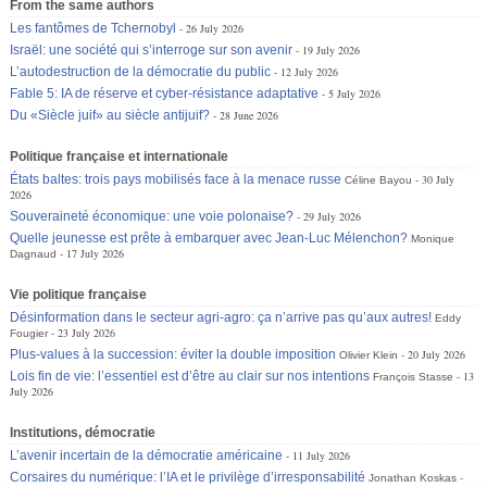
From the same authors
Les fantômes de Tchernobyl
26 July 2026
Israël: une société qui s’interroge sur son avenir
19 July 2026
L’autodestruction de la démocratie du public
12 July 2026
Fable 5: IA de réserve et cyber-résistance adaptative
5 July 2026
Du «Siècle juif» au siècle antijuif?
28 June 2026
Politique française et internationale
États baltes: trois pays mobilisés face à la menace russe
30 July
Céline Bayou
2026
Souveraineté économique: une voie polonaise?
29 July 2026
Quelle jeunesse est prête à embarquer avec Jean-Luc Mélenchon?
Monique
17 July 2026
Dagnaud
Vie politique française
Désinformation dans le secteur agri-agro: ça n’arrive pas qu’aux autres!
Eddy
23 July 2026
Fougier
Plus-values à la succession: éviter la double imposition
20 July 2026
Olivier Klein
Lois fin de vie: l’essentiel est d’être au clair sur nos intentions
13
François Stasse
July 2026
Institutions, démocratie
L’avenir incertain de la démocratie américaine
11 July 2026
Corsaires du numérique: l’IA et le privilège d’irresponsabilité
Jonathan Koskas