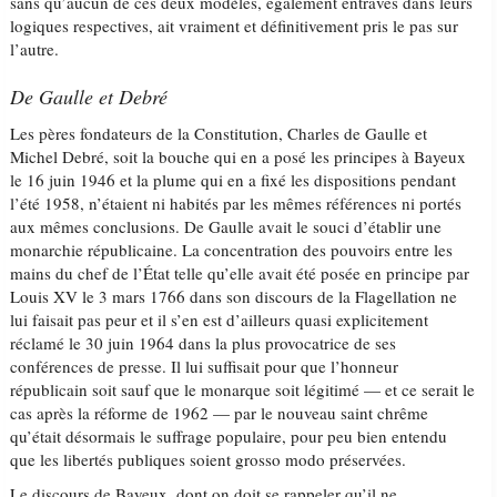
sans qu’aucun de ces deux modèles, également entravés dans leurs
logiques respectives, ait vraiment et définitivement pris le pas sur
l’autre.
De Gaulle et Debré
Les pères fondateurs de la Constitution, Charles de Gaulle et
Michel Debré, soit la bouche qui en a posé les principes à Bayeux
le 16 juin 1946 et la plume qui en a fixé les dispositions pendant
l’été 1958, n’étaient ni habités par les mêmes références ni portés
aux mêmes conclusions. De Gaulle avait le souci d’établir une
monarchie républicaine. La concentration des pouvoirs entre les
mains du chef de l’État telle qu’elle avait été posée en principe par
Louis XV le 3 mars 1766 dans son discours de la Flagellation ne
lui faisait pas peur et il s’en est d’ailleurs quasi explicitement
réclamé le 30 juin 1964 dans la plus provocatrice de ses
conférences de presse. Il lui suffisait pour que l’honneur
républicain soit sauf que le monarque soit légitimé — et ce serait le
cas après la réforme de 1962 — par le nouveau saint chrême
qu’était désormais le suffrage populaire, pour peu bien entendu
que les libertés publiques soient grosso modo préservées.
Le discours de Bayeux, dont on doit se rappeler qu’il ne