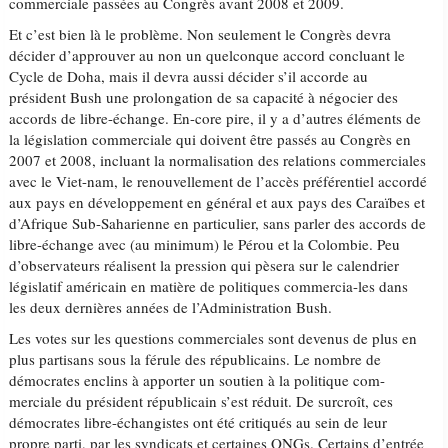
commerciale passées au Congrès avant 2008 et 2009.
Et c’est bien là le problème. Non seulement le Congrès devra
décider d’approuver au non un quelconque accord concluant le
Cycle de Doha, mais il devra aussi décider s’il accorde au
président Bush une prolongation de sa capacité à négocier des
accords de libre-échange. En-core pire, il y a d’autres éléments de
la législation commerciale qui doivent être passés au Congrès en
2007 et 2008, incluant la normalisation des relations commerciales
avec le Viet-nam, le renouvellement de l’accès préférentiel accordé
aux pays en développement en général et aux pays des Caraïbes et
d’Afrique Sub-Saharienne en particulier, sans parler des accords de
libre-échange avec (au minimum) le Pérou et la Colombie. Peu
d’observateurs réalisent la pression qui pèsera sur le calendrier
législatif américain en matière de politiques commercia-les dans
les deux dernières années de l’Administration Bush.
Les votes sur les questions commerciales sont devenus de plus en
plus partisans sous la férule des républicains. Le nombre de
démocrates enclins à apporter un soutien à la politique com-
merciale du président républicain s’est réduit. De surcroît, ces
démocrates libre-échangistes ont été critiqués au sein de leur
propre parti, par les syndicats et certaines ONGs. Certains d’entrée