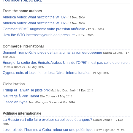
YOU MIGHT ALSO LIKE
From the same authors
America Votes: What next for the WTO?
13 Nov. 2006
America Votes: What next for the WTO?
13 Nov. 2006
Comment l'OMC augmente votre pression artérielle
12 Dec. 2005
How the WTO increases your blood pressure
12 Dec. 2005
Commerce international
Sommet Trump-Xi: le piège de la marginalisation européenne
17
Sacha Courtial
June 2026
Énergie: la sortie des Émirats Arabes Unis de l'OPEP n’est pas celle qu’on croit
12 May 2026
Romain Blachier
Cygnes noirs et tectonique des affaires internationales
19 Apr. 2026
Globalisation
Trump et Taiwan, le juste prix
13 Dec. 2016
Mathieu Duchâtel
Naufrage à Port Talbot
3 May 2016
Élie Cohen
Fiasco en Syrie
4 Mar. 2016
Jean-François Drevet
Politique internationale
La Russie va-t-elle faire évoluer sa politique étrangère?
17 Dec.
Daniel Vernet
2016
Les droits de l’homme à Cuba: retour sur une polémique
9 Dec.
Pierre Rigoulot