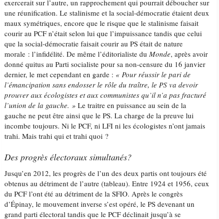
exercerait sur l’autre, un rapprochement qui pourrait déboucher sur
une réunification. Le stalinisme et la social-démocratie étaient deux
maux symétriques, encore que le risque que le stalinisme faisait
courir au PCF n’était selon lui que l’impuissance tandis que celui
que la social-démocratie faisait courir au PS était de nature
morale : l’infidélité. De même l’éditorialiste du
Monde
, après avoir
donné quitus au Parti socialiste pour sa non-censure du 16 janvier
dernier, le met cependant en garde :
« Pour réussir le pari de
l’émancipation sans endosser le rôle du traître, le PS va devoir
prouver aux écologistes et aux communistes qu’il n’a pas fracturé
l’union de la gauche. »
Le traitre en puissance au sein de la
gauche ne peut être ainsi que le PS. La charge de la preuve lui
incombe toujours. Ni le PCF, ni LFI ni les écologistes n’ont jamais
trahi. Mais trahi qui et trahi quoi ?
Des progrès électoraux simultanés?
Jusqu’en 2012, les progrès de l’un des deux partis ont toujours été
obtenus au détriment de l’autre (tableau). Entre 1924 et 1956, ceux
du PCF l’ont été au détriment de la SFIO. Après le congrès
d’Épinay, le mouvement inverse s’est opéré, le PS devenant un
grand parti électoral tandis que le PCF déclinait jusqu’à se