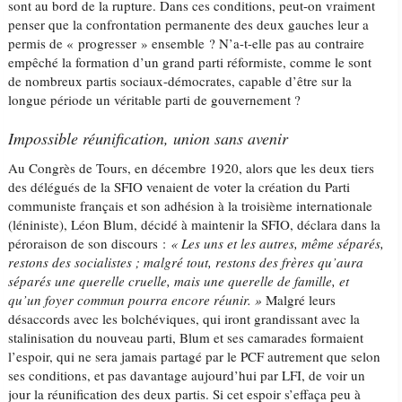
sont au bord de la rupture. Dans ces conditions, peut-on vraiment
penser que la confrontation permanente des deux gauches leur a
permis de « progresser » ensemble ? N’a-t-elle pas au contraire
empêché la formation d’un grand parti réformiste, comme le sont
de nombreux partis sociaux-démocrates, capable d’être sur la
longue période un véritable parti de gouvernement ?
Impossible réunification, union sans avenir
Au Congrès de Tours, en décembre 1920, alors que les deux tiers
des délégués de la SFIO venaient de voter la création du Parti
communiste français et son adhésion à la troisième internationale
(léniniste), Léon Blum, décidé à maintenir la SFIO, déclara dans la
péroraison de son discours :
« Les uns et les autres, même séparés,
restons des socialistes ; malgré tout, restons des frères qu’aura
séparés une querelle cruelle, mais une querelle de famille, et
qu’un foyer commun pourra encore réunir. »
Malgré leurs
désaccords avec les bolchéviques, qui iront grandissant avec la
stalinisation du nouveau parti, Blum et ses camarades formaient
l’espoir, qui ne sera jamais partagé par le PCF autrement que selon
ses conditions, et pas davantage aujourd’hui par LFI, de voir un
jour la réunification des deux partis. Si cet espoir s’effaça peu à