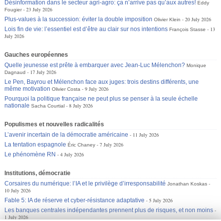
Désinformation dans le secteur agri-agro: ça n’arrive pas qu’aux autres!
Eddy
23 July 2026
Fougier
Plus-values à la succession: éviter la double imposition
20 July 2026
Olivier Klein
Lois fin de vie: l’essentiel est d’être au clair sur nos intentions
13
François Stasse
July 2026
Gauches européennes
Quelle jeunesse est prête à embarquer avec Jean-Luc Mélenchon?
Monique
17 July 2026
Dagnaud
Le Pen, Bayrou et Mélenchon face aux juges: trois destins différents, une
même motivation
9 July 2026
Olivier Costa
Pourquoi la politique française ne peut plus se penser à la seule échelle
nationale
8 July 2026
Sacha Courtial
Populismes et nouvelles radicalités
L’avenir incertain de la démocratie américaine
11 July 2026
La tentation espagnole
7 July 2026
Éric Chaney
Le phénomène RN
4 July 2026
Institutions, démocratie
Corsaires du numérique: l’IA et le privilège d’irresponsabilité
Jonathan Koskas
10 July 2026
Fable 5: IA de réserve et cyber-résistance adaptative
5 July 2026
Les banques centrales indépendantes prennent plus de risques, et non moins
1 July 2026