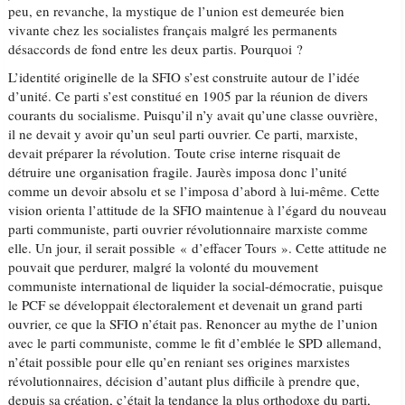
peu, en revanche, la mystique de l’union est demeurée bien
vivante chez les socialistes français malgré les permanents
désaccords de fond entre les deux partis. Pourquoi ?
L’identité originelle de la SFIO s’est construite autour de l’idée
d’unité. Ce parti s’est constitué en 1905 par la réunion de divers
courants du socialisme. Puisqu’il n’y avait qu’une classe ouvrière,
il ne devait y avoir qu’un seul parti ouvrier. Ce parti, marxiste,
devait préparer la révolution. Toute crise interne risquait de
détruire une organisation fragile. Jaurès imposa donc l’unité
comme un devoir absolu et se l’imposa d’abord à lui-même. Cette
vision orienta l’attitude de la SFIO maintenue à l’égard du nouveau
parti communiste, parti ouvrier révolutionnaire marxiste comme
elle. Un jour, il serait possible « d’effacer Tours ». Cette attitude ne
pouvait que perdurer, malgré la volonté du mouvement
communiste international de liquider la social-démocratie, puisque
le PCF se développait électoralement et devenait un grand parti
ouvrier, ce que la SFIO n’était pas. Renoncer au mythe de l’union
avec le parti communiste, comme le fit d’emblée le SPD allemand,
n’était possible pour elle qu’en reniant ses origines marxistes
révolutionnaires, décision d’autant plus difficile à prendre que,
depuis sa création, c’était la tendance la plus orthodoxe du parti,