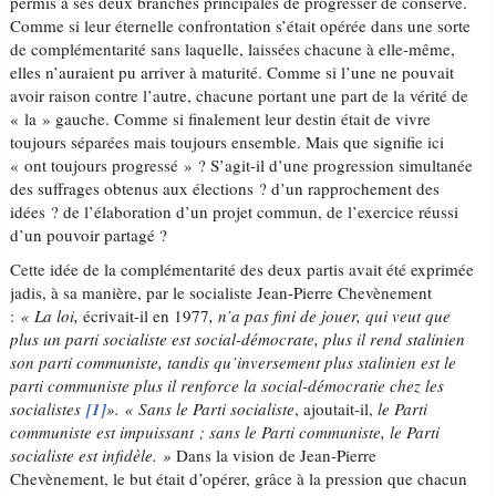
permis à ses deux branches principales de progresser de conserve.
Comme si leur éternelle confrontation s’était opérée dans une sorte
de complémentarité sans laquelle, laissées chacune à elle-même,
elles n’auraient pu arriver à maturité. Comme si l’une ne pouvait
avoir raison contre l’autre, chacune portant une part de la vérité de
« la » gauche. Comme si finalement leur destin était de vivre
toujours séparées mais toujours ensemble. Mais que signifie ici
« ont toujours progressé » ? S’agit-il d’une progression simultanée
des suffrages obtenus aux élections ? d’un rapprochement des
idées ? de l’élaboration d’un projet commun, de l’exercice réussi
d’un pouvoir partagé ?
Cette idée de la complémentarité des deux partis avait été exprimée
jadis, à sa manière, par le socialiste Jean-Pierre Chevènement
:
« La loi,
écrivait-il en 1977
, n’a pas fini de jouer, qui veut que
plus un parti socialiste est social-démocrate, plus il rend stalinien
son parti communiste, tandis qu’inversement plus stalinien est le
parti communiste plus il renforce la social-démocratie chez les
socialistes
[1]
». « Sans le Parti socialiste
, ajoutait-il,
le Parti
communiste est impuissant ; sans le Parti communiste, le Parti
socialiste est infidèle. »
Dans la vision de Jean-Pierre
Chevènement, le but était d’opérer, grâce à la pression que chacun