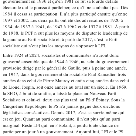
gouvernement en 1936 et qu’en 1981 ce fut sa lourde défaite
électorale qui le poussa à participer, ce qu’il ne souhaitait pas. Dès
1984 il cessa sa participation. Il n’a plus participé ensuite qu’entre
1997 et 2002. Les deux partis ont été des adversaires de 1920 à
1934, de 1937 à 1941, de 1947 à 1962 et de 1977 à 1981. À partir
de 1988, le PCF n’eut plus les moyens de disputer le leadership de
la gauche au Parti socialiste et, à partir de 2017, c’est le Parti
socialiste qui n’eut plus les moyens de s’opposer à LFI.
Entre 1924 et 2024, socialistes et communistes n’auront donc
gouverné ensemble que de 1944 à 1946, au sein du gouvernement
provisoire dirigé par le général de Gaulle, puis à peine une année,
en 1947, dans le gouvernement du socialiste Paul Ramadier, trois
années dans celui de Pierre Mauroy et enfin cinq années dans celui
de Lionel Jospin, soit onze années au total sur un siècle. En 1969,
la SFIO, à bout de souffle, a laissé la place au Nouveau Parti
Socialiste et celui-ci, deux ans plus tard, au PS d’Épinay. Sous la
Cinquième République, le PS n’a jamais gagné deux élections
législatives consécutives. Depuis 2017, c’est sa survie même qui
est en jeu. Quant au parti communiste, il n’est plus qu’un parti
marginal. Reste LFI qui, en s’isolant, a perdu toute chance de
participer un jour à un gouvernement. Aujourd’hui, LFI et le PS