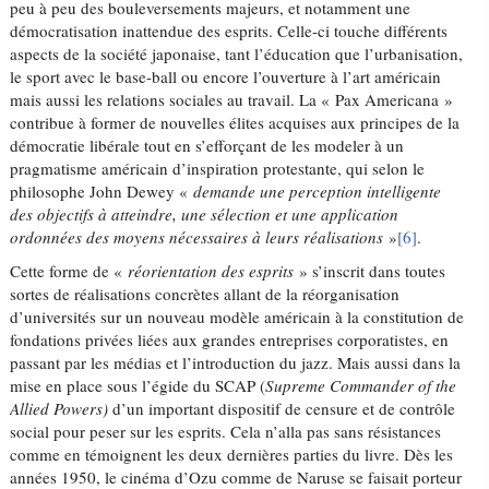
peu à peu des bouleversements majeurs, et notamment une
démocratisation inattendue des esprits. Celle-ci touche différents
aspects de la société japonaise, tant l’éducation que l’urbanisation,
le sport avec le base-ball ou encore l’ouverture à l’art américain
mais aussi les relations sociales au travail. La « Pax Americana »
contribue à former de nouvelles élites acquises aux principes de la
démocratie libérale tout en s’efforçant de les modeler à un
pragmatisme américain d’inspiration protestante, qui selon le
philosophe John Dewey «
demande une perception intelligente
des objectifs à atteindre, une sélection et une application
ordonnées des moyens nécessaires à leurs réalisations
»
[6]
.
Cette forme de «
réorientation des esprits
» s’inscrit dans toutes
sortes de réalisations concrètes allant de la réorganisation
d’universités sur un nouveau modèle américain à la constitution de
fondations privées liées aux grandes entreprises corporatistes, en
passant par les médias et l’introduction du jazz. Mais aussi dans la
mise en place sous l’égide du SCAP (
Supreme Commander of the
Allied Powers)
d’un important dispositif de censure et de contrôle
social pour peser sur les esprits. Cela n’alla pas sans résistances
comme en témoignent les deux dernières parties du livre. Dès les
années 1950, le cinéma d’Ozu comme de Naruse se faisait porteur