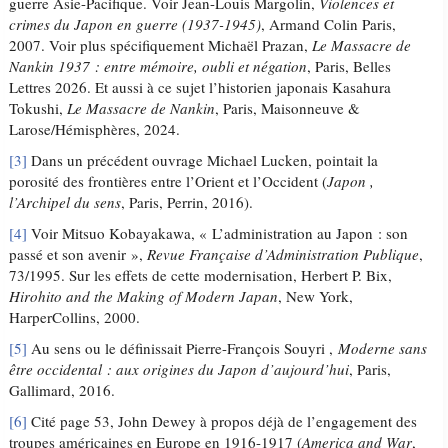
guerre Asie-Pacifique. Voir Jean-Louis Margolin,
Violences et
crimes du Japon en guerre (1937-1945)
, Armand Colin Paris,
2007. Voir plus spécifiquement Michaël Prazan,
Le Massacre de
Nankin 1937 : entre mémoire, oubli et négation
, Paris, Belles
Lettres 2026. Et aussi à ce sujet l’historien japonais Kasahura
Tokushi,
Le Massacre de Nankin
, Paris, Maisonneuve &
Larose/Hémisphères, 2024.
[3]
Dans un précédent ouvrage Michael Lucken, pointait la
porosité des frontières entre l’Orient et l’Occident (
Japon ,
l’Archipel du sens
, Paris, Perrin, 2016).
[4]
Voir Mitsuo Kobayakawa, « L’administration au Japon : son
passé et son avenir »,
Revue Française d’Administration Publique
,
73/1995. Sur les effets de cette modernisation, Herbert P. Bix,
Hirohito and the Making of Modern Japan
, New York,
HarperCollins, 2000.
[5]
Au sens ou le définissait Pierre-François Souyri ,
Moderne sans
être occidental : aux origines du Japon d’aujourd’hui
, Paris,
Gallimard, 2016.
[6]
Cité page 53, John Dewey à propos déjà de l’engagement des
troupes américaines en Europe en 1916-1917 (
America and War
,