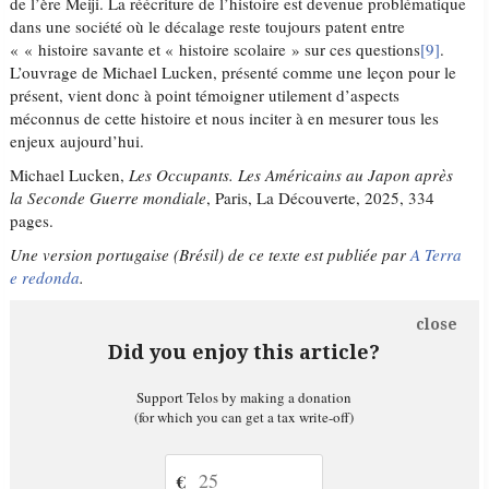
de l’ère Meiji. La réécriture de l’histoire est devenue problématique
dans une société où le décalage reste toujours patent entre
« « histoire savante et « histoire scolaire » sur ces questions
[9]
.
L’ouvrage de Michael Lucken, présenté comme une leçon pour le
présent, vient donc à point témoigner utilement d’aspects
méconnus de cette histoire et nous inciter à en mesurer tous les
enjeux aujourd’hui.
Michael Lucken,
Les Occupants. Les Américains au Japon après
la Seconde Guerre mondiale
, Paris, La Découverte, 2025, 334
pages.
Une version portugaise (Brésil) de ce texte est publiée par
A Terra
e redonda
.
close
Did you enjoy this article?
Support Telos by making a donation
(for which you can get a tax write-off)
€