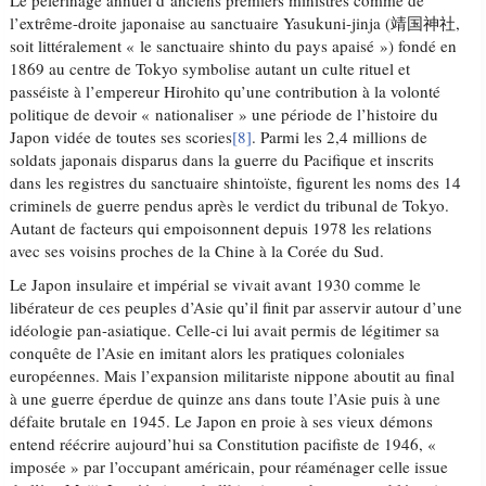
Le pèlerinage annuel d’anciens premiers ministres comme de
l’extrême-droite japonaise au sanctuaire Yasukuni-jinja (靖国神社,
soit littéralement « le sanctuaire shinto du pays apaisé ») fondé en
1869 au centre de Tokyo symbolise autant un culte rituel et
passéiste à l’empereur Hirohito qu’une contribution à la volonté
politique de devoir « nationaliser » une période de l’histoire du
Japon vidée de toutes ses scories
[8]
. Parmi les 2,4 millions de
soldats japonais disparus dans la guerre du Pacifique et inscrits
dans les registres du sanctuaire shintoïste, figurent les noms des 14
criminels de guerre pendus après le verdict du tribunal de Tokyo.
Autant de facteurs qui empoisonnent depuis 1978 les relations
avec ses voisins proches de la Chine à la Corée du Sud.
Le Japon insulaire et impérial se vivait avant 1930 comme le
libérateur de ces peuples d’Asie qu’il finit par asservir autour d’une
idéologie pan-asiatique. Celle-ci lui avait permis de légitimer sa
conquête de l’Asie en imitant alors les pratiques coloniales
européennes. Mais l’expansion militariste nippone aboutit au final
à une guerre éperdue de quinze ans dans toute l’Asie puis à une
défaite brutale en 1945. Le Japon en proie à ses vieux démons
entend réécrire aujourd’hui sa Constitution pacifiste de 1946, «
imposée » par l’occupant américain, pour réaménager celle issue