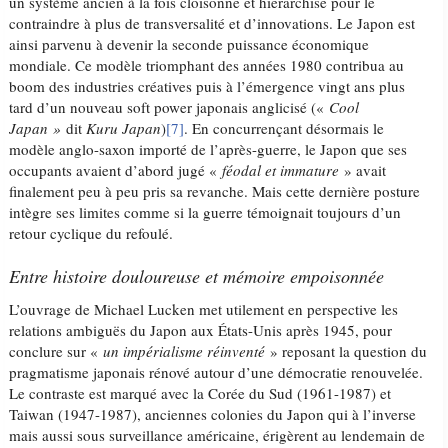
un système ancien à la fois cloisonné et hiérarchisé pour le
contraindre à plus de transversalité et d’innovations. Le Japon est
ainsi parvenu à devenir la seconde puissance économique
mondiale. Ce modèle triomphant des années 1980 contribua au
boom des industries créatives puis à l’émergence vingt ans plus
tard d’un nouveau soft power japonais anglicisé («
Cool
Japan »
dit
Kuru Japan
)
[7]
. En concurrençant désormais le
modèle anglo-saxon importé de l’après-guerre, le Japon que ses
occupants avaient d’abord jugé «
féodal et immature
» avait
finalement peu à peu pris sa revanche. Mais cette dernière posture
intègre ses limites comme si la guerre témoignait toujours d’un
retour cyclique du refoulé.
Entre histoire douloureuse et mémoire empoisonnée
L’ouvrage de Michael Lucken met utilement en perspective les
relations ambiguës du Japon aux États-Unis après 1945, pour
conclure sur «
un impérialisme réinventé
» reposant la question du
pragmatisme japonais rénové autour d’une démocratie renouvelée.
Le contraste est marqué avec la Corée du Sud (1961-1987) et
Taiwan (1947-1987), anciennes colonies du Japon qui à l’inverse
mais aussi sous surveillance américaine, érigèrent au lendemain de