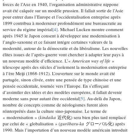
forces de l’Axe en 1940, l’organisation administrative nippone
avait été calquée sur un modèle prussien. Il fallait sortir de l’Asie
pour entrer dans l’Europe et l’occidentalisation entreprise après
1899 contribua à moderniser profondément une bureaucratie au
service du régime impérial
[4]
. Michael Lucken montre comment
après 1945 le Japon consent à développer une modernisation à
l’anglo-saxonne et ce faisant intégre certaines valeurs de la
modernité, autour de la démocratie et du libéralisme. Les nouvelles
élites issues de l’après-guerre vont chercher à adapter leur pays à
un nouveau modèle d’efficience. L’«
American way of life
»
télescope après des siècles d’isolement la modernisation entreprise
à l’ère Meiji (1868-1912). L’ouverture sur le monde avait été
partagée, sinon clivée, entre une pensée de type chinoise et une
pensée occidentale, tournée vers l’Europe. En s’efforçant
d’assimiler des idées et des modèles européens, il fallait devenir
moderne sans pour autant être occidental
[5]
. Au-delà du Japon,
nombre de concepts comme de néologismes furent alors
réinterprétés dans la culture sino-japonaise. Le terme de
« modernisation » (
kindaika
近代化) sera bien plus tard remplacé
par celui de « globalisation » (
gurōbaru-ka
グローバル化) après
1990. Mais l’importation d’un nouveau modèle américain introduit