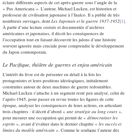
éclaire différents aspects de cet après-guerre sous l’angle de la
« Pax Americana ». L’auteur, Michael Lucken, est historien et
professeur de civilisation japonaise à l’Inalco. Il a publié de très
nombreux ouvrages, dont
Les Japonais et la guerre
1937-1952
[1]
.
À partir d’une lecture croisée et documentée d’archives
américaines et japonaises, il décrit les conséquences de
l’occupation tout en faisant découvrir les jalons d’une histoire
souvent ignorée mais cruciale pour comprendre le développement
du Japon contemporain.
Le Pacifique, théâtre de guerres et enjeu américain
L’intérêt du livre est de présenter en détail à la fois les
protagonistes et leurs positions idéologiques, initialement
construites autour de deux machines de guerre redoutables.
Michael Lucken s’attache à un segment resté peu analysé, celui de
l’après-1945, pour passer en revue toutes les figures de cette
époque, analyser les conséquences de leurs actions, en articulant
trois chapitres : il décrit d’abord «
une stratégie au long cours
»,
pour mesurer une occupation qui permit de «
démocratiser les
esprits
», avant d’évaluer dans le dernier chapitre «
les succès et
limites du modèle américain
». Comme le souligne l’auteur dès