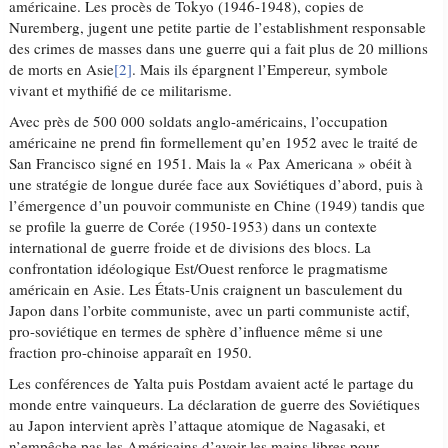
américaine. Les procès de Tokyo (1946-1948), copies de
Nuremberg, jugent une petite partie de l’establishment responsable
des crimes de masses dans une guerre qui a fait plus de 20 millions
de morts en Asie
[2]
. Mais ils épargnent l’Empereur, symbole
vivant et mythifié de ce militarisme.
Avec près de 500 000 soldats anglo-américains, l’occupation
américaine ne prend fin formellement qu’en 1952 avec le traité de
San Francisco signé en 1951. Mais la « Pax Americana » obéit à
une stratégie de longue durée face aux Soviétiques d’abord, puis à
l’émergence d’un pouvoir communiste en Chine (1949) tandis que
se profile la guerre de Corée (1950-1953) dans un contexte
international de guerre froide et de divisions des blocs. La
confrontation idéologique Est/Ouest renforce le pragmatisme
américain en Asie. Les États-Unis craignent un basculement du
Japon dans l’orbite communiste, avec un parti communiste actif,
pro-soviétique en termes de sphère d’influence même si une
fraction pro-chinoise apparaît en 1950.
Les conférences de Yalta puis Postdam avaient acté le partage du
monde entre vainqueurs. La déclaration de guerre des Soviétiques
au Japon intervient après l’attaque atomique de Nagasaki, et
n’empêche pas les Américains d’avoir les mains libres pour