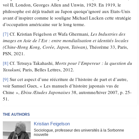
vol II, London, Georges Allen and Unwin, 1929. En 1919, le
philosophe est déjà traduit au Japon quoiqu’ignoré aux Etats-Unis
avant d’inspirer comme le souligne Michael Lucken cette stratégie
d’occupation américaine sur le long terme.
[7]
Cf. Kristian Feigelson et Wafa Ghermani,
Les Industries des
images en Asie de l’Est : entre mondialisation et identités locales
(Chine-Hong Kong, Corée, Japon, Taiwan)
, Théorème 33, Paris,
PSN, 2021.
[8]
Cf. Tetsuya Takahashi,
Morts pour l’Empereur : la question du
Yasukuni,
Paris, Belles Lettres, 2012.
[9]
Sur cet aspect d’une réécriture de l’histoire de part et d’autre,
voir Samuel Guex, « Les manuels d’histoire japonais vus de
Chine »,
Ebisu /Etudes Japonaises
38, automne/hiver 2007, p. 25-
51.
THE AUTHORS
Kristian Feigelson
Sociologue, professeur des universités à la Sorbonne
nouvelle