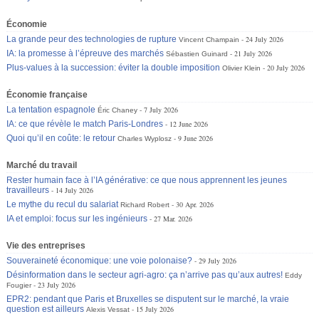
Économie
La grande peur des technologies de rupture
24 July 2026
Vincent Champain
IA: la promesse à l’épreuve des marchés
21 July 2026
Sébastien Guinard
Plus-values à la succession: éviter la double imposition
20 July 2026
Olivier Klein
Économie française
La tentation espagnole
7 July 2026
Éric Chaney
IA: ce que révèle le match Paris-Londres
12 June 2026
Quoi qu’il en coûte: le retour
9 June 2026
Charles Wyplosz
Marché du travail
Rester humain face à l’IA générative: ce que nous apprennent les jeunes
travailleurs
14 July 2026
Le mythe du recul du salariat
30 Apr. 2026
Richard Robert
IA et emploi: focus sur les ingénieurs
27 Mar. 2026
Vie des entreprises
Souveraineté économique: une voie polonaise?
29 July 2026
Désinformation dans le secteur agri-agro: ça n’arrive pas qu’aux autres!
Eddy
23 July 2026
Fougier
EPR2: pendant que Paris et Bruxelles se disputent sur le marché, la vraie
question est ailleurs
15 July 2026
Alexis Vessat