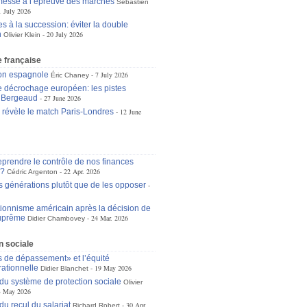
omesse à l’épreuve des marchés
Sébastien
1 July 2026
s à la succession: éviter la double
n
20 July 2026
Olivier Klein
 française
ion espagnole
7 July 2026
Éric Chaney
le décrochage européen: les pistes
n Bergeaud
27 June 2026
e révèle le match Paris-Londres
12 June
eprendre le contrôle de nos finances
s?
22 Apr. 2026
Cédric Argenton
s générations plutôt que de les opposer
tionnisme américain après la décision de
suprême
24 Mar. 2026
Didier Chambovey
n sociale
s de dépassement» et l’équité
rationnelle
19 May 2026
Didier Blanchet
 du système de protection sociale
Olivier
3 May 2026
du recul du salariat
30 Apr.
Richard Robert