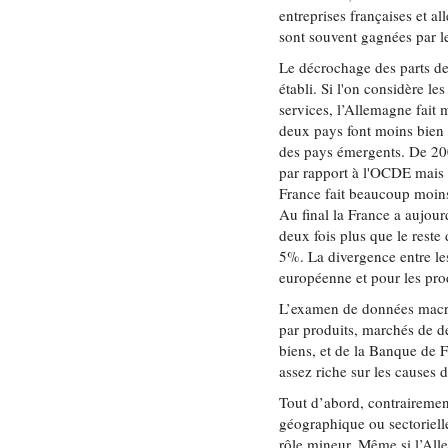
entreprises françaises et a
sont souvent gagnées par le
Le décrochage des parts de
établi. Si l'on considère l
services, l’Allemagne fait
deux pays font moins bien 
des pays émergents. De 20
par rapport à l'OCDE mais
France fait beaucoup moins
Au final la France a aujou
deux fois plus que le reste
5%. La divergence entre les
européenne et pour les pro
L’examen de données macr
par produits, marchés de d
biens, et de la Banque de 
assez riche sur les causes 
Tout d’abord, contrairement
géographique ou sectoriell
rôle mineur. Même si l’Al