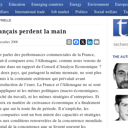
ty
Education
Emerging countries
Energy
Environment
Europe
ffairs
International trade
Job market
Politics
Social welfare
Ta
TRIELLE
ançais perdent la main
Print
Facebook
X
LinkedIn
Email
tember 2008
r parler des performances commerciales de la France,
THE AU
lait-il comparer avec l'Allemagne, comme nous venons de
faire dans un rapport du Conseil d’Analyse Economique ?
 deux pays, qui partagent la même monnaie, ne sont plus
mis à la contrainte extérieure qui prévalait avant
ntroduction de l’euro. La France et l’Allemagne ne se sont
appliquer ni les mêmes politiques (macro-économiques,
ché du travail), ni les mêmes stratégies d’entreprises. Et
 choix en matière de croissance économique n’a finalement
e que sur la toute fin de période. Il n’empêche, les
 comparées sont un bon miroir des capacités et stratégies
s aux conditions renouvelées de la concurrence mondiale.
rontal de la concurrence que se livrent souvent les