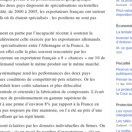
IA: la pr
les deux pays disposent de spécialisations sectorielles
2
Guinard
lité, de 2000 à 2005, les exportateurs français ont surtout
Plus-value
impositio
 où ils étaient spécialisés : les positions ne sont pas
Économie
uent en partie par l’incapacité récente à soutenir la
La tentat
ulièrement celle exercée par les exportateurs allemands.
Inverser 
d’Antoni
 spécialisations entre l’Allemagne et la France, la
IA: ce qu
n effet celle la plus souvent rencontrée par les
2026
moyenne un exportateur français a 8 « chances » sur 10 de
allemand vendant le même produit sur le même marché.
Fiscalité
Peut-on r
systématique rend les performances des deux pays
publique
aux conditions de compétitivité-prix relatives. Or les
Penser le
11 Apr. 2026
éduit leurs coûts salariaux et plus délocalisé
Le protec
trale et orientale) la fabrication de composants. L’écart
la Cour 
fférence de positionnement en gamme supérieur de
 à une prime d’environ 8% par rapport à la France en
Protectio
a pas toujours pu être maintenu, ou l’a été au prix d’une
Les «jour
frant qu’un répit limité.
intergéné
Les ratés
sont éclairées par les données individuelles de firmes. On
1
Galland
rançais : (i) un recul du nombre d’exportateurs ; (ii) un
Le mythe 