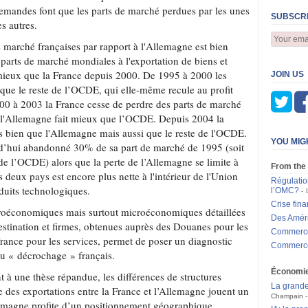
llemandes font que les parts de marché perdues par les unes
SUBSCRI
s autres.
 marché françaises par rapport à l'Allemagne est bien
es parts de marché mondiales à l'exportation de biens et
 mieux que la France depuis 2000. De 1995 à 2000 les
JOIN US
que le reste de l’OCDE, qui elle-même recule au profit
00 à 2003 la France cesse de perdre des parts de marché
 l'Allemagne fait mieux que l’OCDE. Depuis 2004 la
 bien que l'Allemagne mais aussi que le reste de l'OCDE.
YOU MIG
rd’hui abandonné 30% de sa part de marché de 1995 (soit
 de l’OCDE) alors que la perte de l’Allemagne se limite à
From the
 deux pays est encore plus nette à l'intérieur de l'Union
Régulation
duits technologiques.
l’OMC?
Crise fina
oéconomiques mais surtout microéconomiques détaillées
Des Améri
estination et firmes, obtenues auprès des Douanes pour les
Commerce 
France pour les services, permet de poser un diagnostic
Commerce p
du « décrochage » français.
Économi
 à une thèse répandue, les différences de structures
La grande
e des exportations entre la France et l’Allemagne jouent un
Champain
lemagne profite d’un positionnement géographique