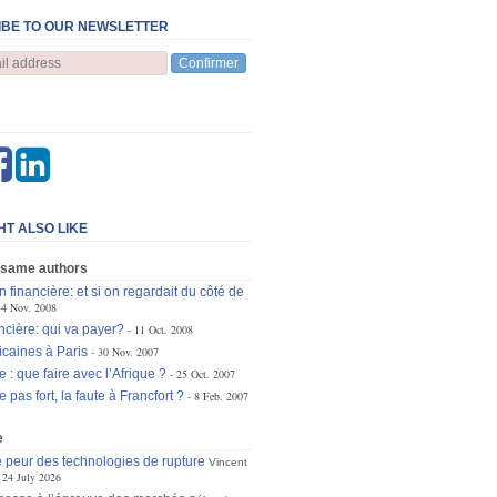
BE TO OUR NEWSLETTER
Confirmer
HT ALSO LIKE
 same authors
 financière: et si on regardait du côté de
14 Nov. 2008
ncière: qui va payer?
11 Oct. 2008
caines à Paris
30 Nov. 2007
: que faire avec l’Afrique ?
25 Oct. 2007
as fort, la faute à Francfort ?
8 Feb. 2007
e
 peur des technologies de rupture
Vincent
24 July 2026