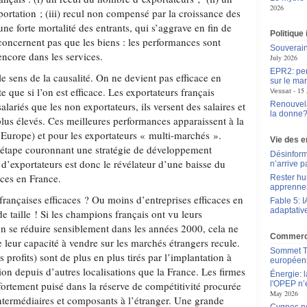
2026
ortation ; (iii) recul non compensé par la croissance des
une forte mortalité des entrants, qui s’aggrave en fin de
Politique 
 concernent pas que les biens : les performances sont
Souverain
encore dans les services.
July 2026
EPR2: pen
 sens de la causalité. On ne devient pas efficace en
sur le mar
e que si l’on est efficace. Les exportateurs français
15 
Vessat
alariés que les non exportateurs, ils versent des salaires et
Renouvela
la donne
lus élevés. Ces meilleures performances apparaissent à la
’Europe) et pour les exportateurs « multi-marchés ».
Vie des e
 étape couronnant une stratégie de développement
Désinform
d’exportateurs est donc le révélateur d’une baisse du
n’arrive p
aces en France.
Rester hu
apprennen
françaises efficaces ? Ou moins d’entreprises efficaces en
Fable 5: I
adaptativ
de taille ! Si les champions français ont vu leurs
on se réduire sensiblement dans les années 2000, cela ne
Commerce
e leur capacité à vendre sur les marchés étrangers recule.
Sommet Tr
es profits) sont de plus en plus tirés par l’implantation à
européen
tion depuis d’autres localisations que la France. Les firmes
Énergie: 
fortement puisé dans la réserve de compétitivité procurée
l'OPEP n’e
May 2026
intermédiaires et composants à l’étranger. Une grande