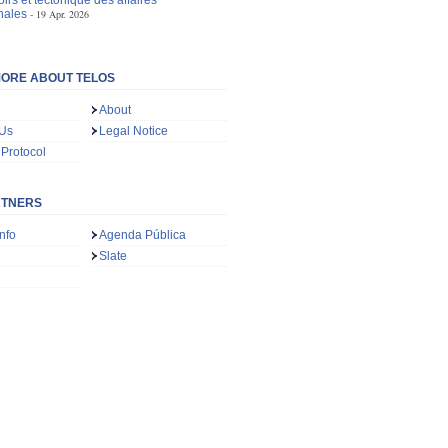
irs et tectonique des affaires
nales
19 Apr. 2026
ORE ABOUT TELOS
About
 Us
Legal Notice
 Protocol
RTNERS
nfo
Agenda Pública
Slate