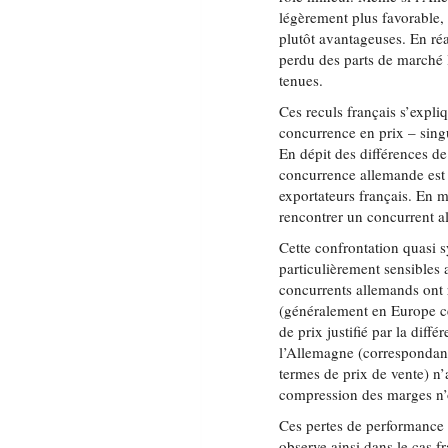
légèrement plus favorable, 
plutôt avantageuses. En réa
perdu des parts de marché là
tenues.
Ces reculs français s’expliq
concurrence en prix – sing
En dépit des différences de
concurrence allemande est e
exportateurs français. En 
rencontrer un concurrent 
Cette confrontation quasi 
particulièrement sensibles 
concurrents allemands ont r
(généralement en Europe cen
de prix justifié par la di
l’Allemagne (correspondant
termes de prix de vente) n’
compression des marges n’of
Ces pertes de performance 
observe ainsi dans le cas f