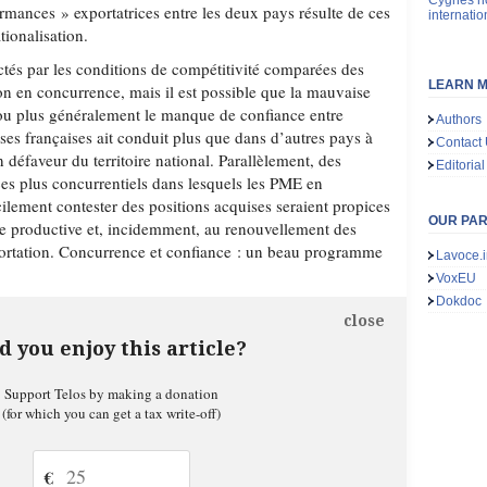
Cygnes no
ormances » exportatrices entre les deux pays résulte de ces
internatio
tionalisation.
ctés par les conditions de compétitivité comparées des
LEARN M
ion en concurrence, mais il est possible que la mauvaise
 ou plus généralement le manque de confiance entre
Authors
ises françaises ait conduit plus que dans d’autres pays à
Contact
n défaveur du territoire national. Parallèlement, des
Editorial
ces plus concurrentiels dans lesquels les PME en
ilement contester des positions acquises seraient propices
OUR PA
re productive et, incidemment, au renouvellement des
portation. Concurrence et confiance : un beau programme
Lavoce.i
VoxEU
Dokdoc
close
d you enjoy this article?
Support Telos by making a donation
(for which you can get a tax write-off)
€