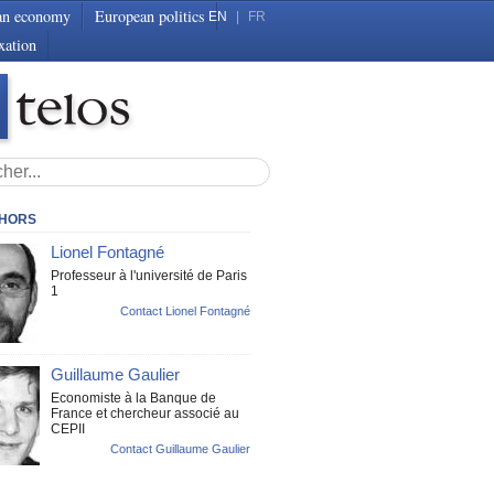
an economy
European politics
EN
|
FR
xation
THORS
Lionel Fontagné
Professeur à l'université de Paris
1
Contact Lionel Fontagné
Guillaume Gaulier
Economiste à la Banque de
France et chercheur associé au
CEPII
Contact Guillaume Gaulier