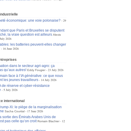
industrielle
eté économique: une voie polonaise?
29
dant que Paris et Bruxelles se disputent
ché, la vraie question est ailleurs
Alexis
July 2026
bles: les batteries peuvent-elles changer
?
16 June 2026
ntreprises
ation dans le secteur agri-agro: ça
as qu’aux autres!
23 July 2026
Eddy Fougier
main face à l’IA générative: ce que nous
t les jeunes travailleurs
14 July 2026
A de réserve et cyber-résistance
e
5 July 2026
 international
ump-Xi: le piège de la marginalisation
ne
17 June 2026
Sacha Courtial
la sortie des Émirats Arabes Unis de
st pas celle qu’on croit
12
Romain Blachier