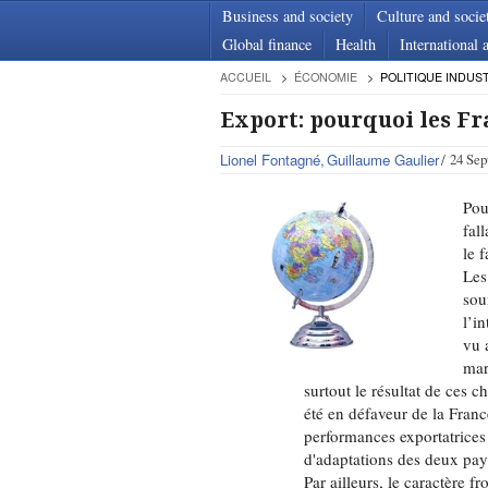
Business and society
Culture and socie
Global finance
Health
International a
ACCUEIL
ÉCONOMIE
POLITIQUE INDUS
Export: pourquoi les Fr
Lionel Fontagné
Guillaume Gaulier
24 Sep
Pou
fal
le 
Les
sou
l’i
vu 
mar
surtout le résultat de ces
été en défaveur de la Franc
performances exportatrices
d'adaptations des deux pay
Par ailleurs, le caractère f