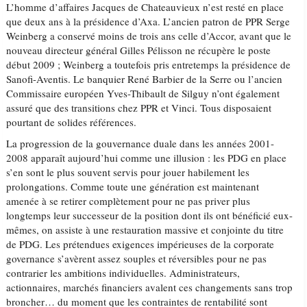
L’homme d’affaires Jacques de Chateauvieux n’est resté en place
que deux ans à la présidence d’Axa. L’ancien patron de PPR Serge
Weinberg a conservé moins de trois ans celle d’Accor, avant que le
nouveau directeur général Gilles Pélisson ne récupère le poste
début 2009 ; Weinberg a toutefois pris entretemps la présidence de
Sanofi-Aventis. Le banquier René Barbier de la Serre ou l’ancien
Commissaire européen Yves-Thibault de Silguy n’ont également
assuré que des transitions chez PPR et Vinci. Tous disposaient
pourtant de solides références.
La progression de la gouvernance duale dans les années 2001-
2008 apparaît aujourd’hui comme une illusion : les PDG en place
s’en sont le plus souvent servis pour jouer habilement les
prolongations. Comme toute une génération est maintenant
amenée à se retirer complètement pour ne pas priver plus
longtemps leur successeur de la position dont ils ont bénéficié eux-
mêmes, on assiste à une restauration massive et conjointe du titre
de PDG. Les prétendues exigences impérieuses de la corporate
governance s’avèrent assez souples et réversibles pour ne pas
contrarier les ambitions individuelles. Administrateurs,
actionnaires, marchés financiers avalent ces changements sans trop
broncher… du moment que les contraintes de rentabilité sont