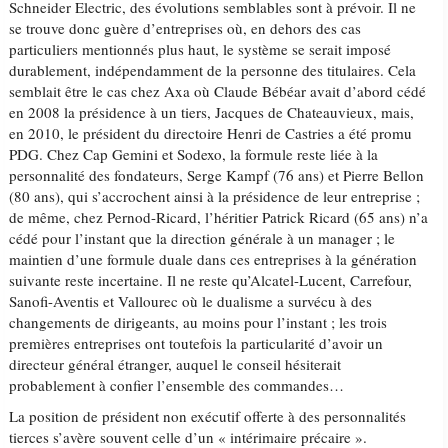
Schneider Electric, des évolutions semblables sont à prévoir. Il ne
se trouve donc guère d’entreprises où, en dehors des cas
particuliers mentionnés plus haut, le système se serait imposé
durablement, indépendamment de la personne des titulaires. Cela
semblait être le cas chez Axa où Claude Bébéar avait d’abord cédé
en 2008 la présidence à un tiers, Jacques de Chateauvieux, mais,
en 2010, le président du directoire Henri de Castries a été promu
PDG. Chez Cap Gemini et Sodexo, la formule reste liée à la
personnalité des fondateurs, Serge Kampf (76 ans) et Pierre Bellon
(80 ans), qui s’accrochent ainsi à la présidence de leur entreprise ;
de même, chez Pernod-Ricard, l’héritier Patrick Ricard (65 ans) n’a
cédé pour l’instant que la direction générale à un manager ; le
maintien d’une formule duale dans ces entreprises à la génération
suivante reste incertaine. Il ne reste qu’Alcatel-Lucent, Carrefour,
Sanofi-Aventis et Vallourec où le dualisme a survécu à des
changements de dirigeants, au moins pour l’instant ; les trois
premières entreprises ont toutefois la particularité d’avoir un
directeur général étranger, auquel le conseil hésiterait
probablement à confier l’ensemble des commandes…
La position de président non exécutif offerte à des personnalités
tierces s’avère souvent celle d’un « intérimaire précaire ».