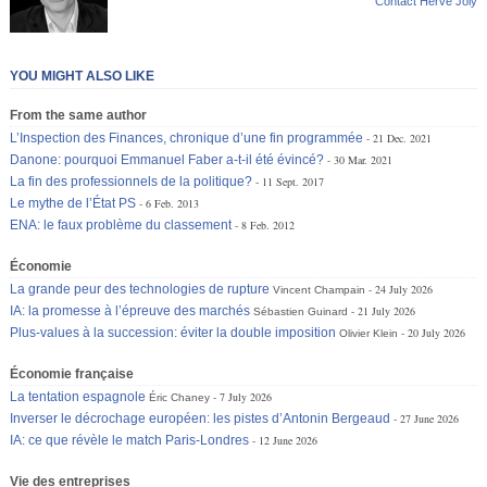
Contact Hervé Joly
YOU MIGHT ALSO LIKE
From the same author
L’Inspection des Finances, chronique d’une fin programmée
21 Dec. 2021
Danone: pourquoi Emmanuel Faber a-t-il été évincé?
30 Mar. 2021
La fin des professionnels de la politique?
11 Sept. 2017
Le mythe de l’État PS
6 Feb. 2013
ENA: le faux problème du classement
8 Feb. 2012
Économie
La grande peur des technologies de rupture
24 July 2026
Vincent Champain
IA: la promesse à l’épreuve des marchés
21 July 2026
Sébastien Guinard
Plus-values à la succession: éviter la double imposition
20 July 2026
Olivier Klein
Économie française
La tentation espagnole
7 July 2026
Éric Chaney
Inverser le décrochage européen: les pistes d’Antonin Bergeaud
27 June 2026
IA: ce que révèle le match Paris-Londres
12 June 2026
Vie des entreprises