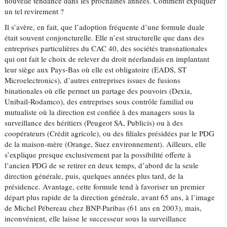
nouvelle tendance dans les prochaines années. Comment expliquer
un tel revirement ?
Il s’avère, en fait, que l’adoption fréquente d’une formule duale
était souvent conjoncturelle. Elle n’est structurelle que dans des
entreprises particulières du CAC 40, des sociétés transnationales
qui ont fait le choix de relever du droit néerlandais en implantant
leur siège aux Pays-Bas où elle est obligatoire (EADS, ST
Microelectronics), d’autres entreprises issues de fusions
binationales où elle permet un partage des pouvoirs (Dexia,
Unibail-Rodamco), des entreprises sous contrôle familial ou
mutualiste où la direction est confiée à des managers sous la
surveillance des héritiers (Peugeot SA, Publicis) ou à des
coopérateurs (Crédit agricole), ou des filiales présidées par le PDG
de la maison-mère (Orange, Suez environnement). Ailleurs, elle
s’explique presque exclusivement par la possibilité offerte à
l’ancien PDG de se retirer en deux temps, d’abord de la seule
direction générale, puis, quelques années plus tard, de la
présidence. Avantage, cette formule tend à favoriser un premier
départ plus rapide de la direction générale, avant 65 ans, à l’image
de Michel Pébereau chez BNP-Paribas (61 ans en 2003), mais,
inconvénient, elle laisse le successeur sous la surveillance