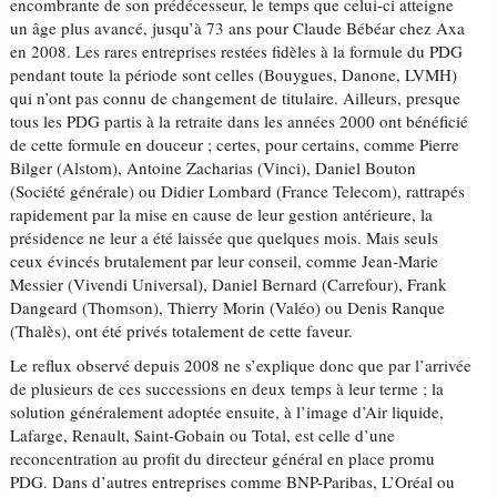
encombrante de son prédécesseur, le temps que celui-ci atteigne
un âge plus avancé, jusqu’à 73 ans pour Claude Bébéar chez Axa
en 2008. Les rares entreprises restées fidèles à la formule du PDG
pendant toute la période sont celles (Bouygues, Danone, LVMH)
qui n’ont pas connu de changement de titulaire. Ailleurs, presque
tous les PDG partis à la retraite dans les années 2000 ont bénéficié
de cette formule en douceur ; certes, pour certains, comme Pierre
Bilger (Alstom), Antoine Zacharias (Vinci), Daniel Bouton
(Société générale) ou Didier Lombard (France Telecom), rattrapés
rapidement par la mise en cause de leur gestion antérieure, la
présidence ne leur a été laissée que quelques mois. Mais seuls
ceux évincés brutalement par leur conseil, comme Jean-Marie
Messier (Vivendi Universal), Daniel Bernard (Carrefour), Frank
Dangeard (Thomson), Thierry Morin (Valéo) ou Denis Ranque
(Thalès), ont été privés totalement de cette faveur.
Le reflux observé depuis 2008 ne s’explique donc que par l’arrivée
de plusieurs de ces successions en deux temps à leur terme ; la
solution généralement adoptée ensuite, à l’image d’Air liquide,
Lafarge, Renault, Saint-Gobain ou Total, est celle d’une
reconcentration au profit du directeur général en place promu
PDG. Dans d’autres entreprises comme BNP-Paribas, L’Oréal ou