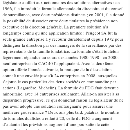
législateur a offert aux actionnaires des solutions alternatives : en
1966, il a introduit la formule allemande du directoire et du conseil
de surveillance, avec deux présidents distincts ; en 2001, il a donné
la possibilité de dissocier entre deux titulaires la présidence non
exécutive et la direction générale. La première solution n’a
longtemps connu qu’une application limitée : Peugeot SA fut la
seule grande entreprise à y recourir durablement depuis 1972 pour
distinguer la direction par des managers de la surveillance par des
représentants de la famille fondatrice. La formule s’était toutefois
légèrement répandue au cours des années 1980-1990 : en 2000,
neuf entreprises du CAC 40 l’appliquaient. Avec la deuxième
option offerte l’année suivante, la pratique de la dissociation
connaît une envolée jusqu’à 24 entreprises en 2008, auxquelles
s’ajoute le cas particulier des deux sociétés en commandite par
actions (Lagardère, Michelin). La formule du PDG était devenue
minoritaire, avec 14 entreprises seulement. Allait-on assister à sa
disparition progressive, ce qui donnerait raison au législateur de ne
pas avoir adopté une solution contraignante pour assurer une
meilleure gouvernance ? Deux ans plus tard, patatras, le nombre
de formules dualistes a reflué à 20, celle du PDG a augmenté
d’autant et les prévisions augurent d’une poursuite de cette