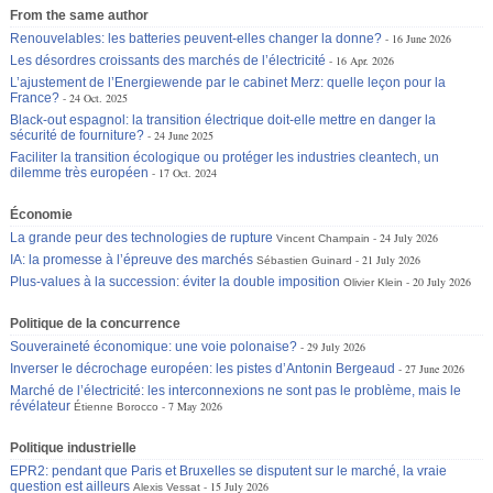
From the same author
Renouvelables: les batteries peuvent-elles changer la donne?
16 June 2026
Les désordres croissants des marchés de l’électricité
16 Apr. 2026
L’ajustement de l’Energiewende par le cabinet Merz: quelle leçon pour la
France?
24 Oct. 2025
Black-out espagnol: la transition électrique doit-elle mettre en danger la
sécurité de fourniture?
24 June 2025
Faciliter la transition écologique ou protéger les industries cleantech, un
dilemme très européen
17 Oct. 2024
Économie
La grande peur des technologies de rupture
24 July 2026
Vincent Champain
IA: la promesse à l’épreuve des marchés
21 July 2026
Sébastien Guinard
Plus-values à la succession: éviter la double imposition
20 July 2026
Olivier Klein
Politique de la concurrence
Souveraineté économique: une voie polonaise?
29 July 2026
Inverser le décrochage européen: les pistes d’Antonin Bergeaud
27 June 2026
Marché de l’électricité: les interconnexions ne sont pas le problème, mais le
révélateur
7 May 2026
Étienne Borocco
Politique industrielle
EPR2: pendant que Paris et Bruxelles se disputent sur le marché, la vraie
question est ailleurs
15 July 2026
Alexis Vessat