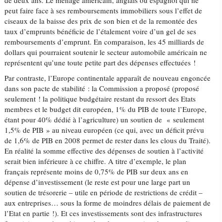
de deux ans. Le ménage américain, anglais ou espagnol qui ne
peut faire face à ses remboursements immobiliers sous l’effet de
ciseaux de la baisse des prix de son bien et de la remontée des
taux d’emprunts bénéficie de l’étalement voire d’un gel de ses
remboursements d’emprunt. En comparaison, les 45 milliards de
dollars qui pourraient soutenir le secteur automobile américain ne
représentent qu’une toute petite part des dépenses effectuées !
Par contraste, l’Europe continentale apparaît de nouveau engoncée
dans son pacte de stabilité : la Commission a proposé (proposé
seulement ! la politique budgétaire restant du ressort des Etats
membres et le budget dit européen, 1% du PIB de toute l’Europe,
étant pour 40% dédié à l’agriculture) un soutien de « seulement
1,5% de PIB » au niveau européen (ce qui, avec un déficit prévu
de 1,6% de PIB en 2008 permet de rester dans les clous du Traité).
En réalité la somme effective des dépenses de soutien à l’activité
serait bien inférieure à ce chiffre. A titre d’exemple, le plan
français représente moins de 0,75% de PIB sur deux ans en
dépense d’investissement (le reste est pour une large part un
soutien de trésorerie – utile en période de restrictions de crédit –
aux entreprises… sous la forme de moindres délais de paiement de
l’Etat en partie !). Et ces investissements sont des infrastructures