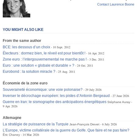
Contact Laurence Boone
YOU MIGHT ALSO LIKE
From the same author
BCE: les dessous d’un choix
10 Sept. 2012
Électeurs : dormez bien, le réveil est pour bientôt !
16 Apr. 2012
Zone euro : l’intergouvernemental ne marche pas !
3 Dec. 2011
Euro : une solution « globale et durable » ?
24 Oct. 2011
Eurobond : la solution miracle ?
25 Aug. 2011
Économie de la zone euro
Souveraineté économique: une voie polonaise?
29 July 2026
Inverser le décrochage européen: les pistes d’Antonin Bergeaud
27 June 2026
Guerre en Iran: le sismographe des anticipations énergétiques
Stéphane Auray
9 Apr. 2026
Allemagne
La stratégie de puissance de la Turquie
6 July 2026
Jean-François Drevet
L’Europe, victime collatérale de la guerre du Golfe. Que faire et ne pas faire?
14 Mar. 2026
Éric Chaney