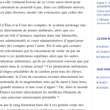
a-t-elle vraiment besoin de ce vivier aussi étroit pour
Fable 5: I
ecrutement ne pourrait-il pas, dans ces différents univers,
adaptativ
ces plus diverses, moins vite consacrées que celles des
Choix tec
non-retou
L’éthique
Jacques Ro
il d’État et la Cour des comptes, le système prolonge une
er directement de jeunes auditeurs, alors que ces
nant un rôle d’instance suprême dans une hiérarchie,
LEARN M
aux administratifs et cours administratives d’appel pour
les des comptes pour l’autre. Est-il sain que certains
Authors
ent sélectionnés par la classement de sortie ou par un
Contact
ment à ces juridictions suprêmes alors que les autres
Editorial
ridictions inférieures, qu’ils ne choisissent souvent que par
sement dans le système actuel ? Ces juridictions inférieures
OUR PA
d’étapes préalables de la carrière pour tous les élèves.
judiciaire, la Cour de cassation recruter directement les
Lavoce.i
nationale de la magistrature sans qu’ils aient à faire leurs
VoxEU
e grande instance et une cour d’appel ? Ou, dans le monde
Dokdoc
France recruter directement les meilleurs éléments de
sans parcours universitaire préalable ?
 par le rang fournirait bien sûr à ces grands corps des
gés, éventuellement moins brillants ou plus conformistes.