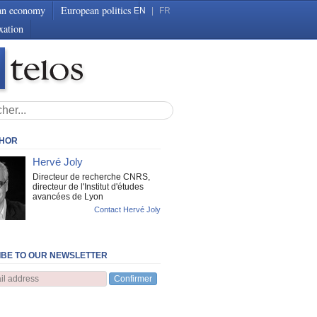
an economy
European politics
EN
|
FR
xation
THOR
Hervé Joly
Directeur de recherche CNRS,
directeur de l'Institut d'études
avancées de Lyon
Contact Hervé Joly
BE TO OUR NEWSLETTER
Confirmer