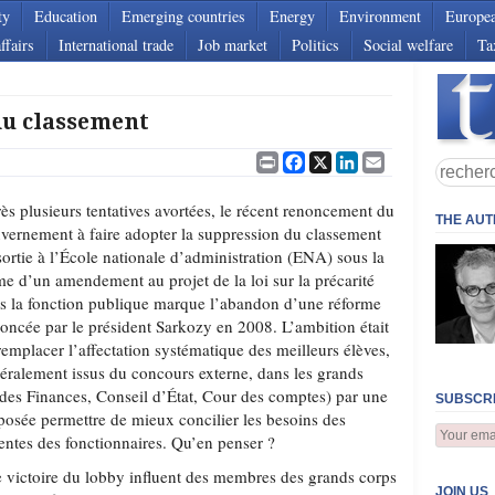
ty
Education
Emerging countries
Energy
Environment
Europe
ffairs
International trade
Job market
Politics
Social welfare
Ta
du classement
Print
Facebook
X
LinkedIn
Email
ès plusieurs tentatives avortées, le récent renoncement du
THE AU
vernement à faire adopter la suppression du classement
sortie à l’École nationale d’administration (ENA) sous la
me d’un amendement au projet de la loi sur la précarité
s la fonction publique marque l’abandon d’une réforme
oncée par le président Sarkozy en 2008. L’ambition était
remplacer l’affectation systématique des meilleurs élèves,
éralement issus du concours externe, dans les grands
n des Finances, Conseil d’État, Cour des comptes) par une
SUBSCRI
posée permettre de mieux concilier les besoins des
tentes des fonctionnaires. Qu’en penser ?
e victoire du lobby influent des membres des grands corps
JOIN US