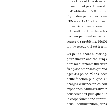
qui défendent le système qui
ne manquait pas de suscite
et d’arbitraire qu’elle pou
régression par rapport à un
l’ENA en 1945, et comme u
qui existaient auparavant 
préparations dans des « écu
part, on peut surtout se de
source du problème. Plutôt
tout le réseau qui est à rem
On peut d’abord s’interroge
pour chacun environ cinq o
hors recrutements ultérieurs
française étonnante qui vo
âgés d’à peine 25 ans, accé
haute fonction publique. On
chargés d’inspecter les co
expérience administrative pr
consacrent au plus que quel
le corps fonctionne surtou
dans l’administration, dans