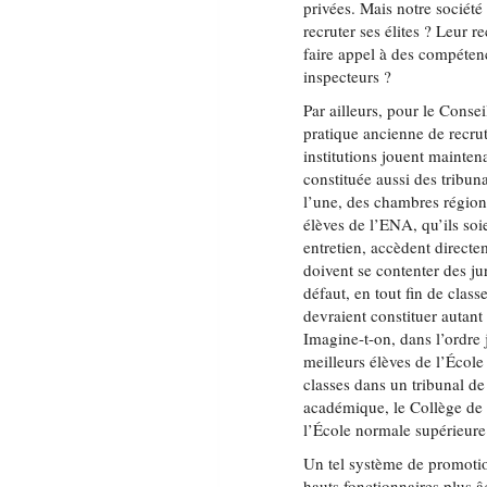
privées. Mais notre société 
recruter ses élites ? Leur r
faire appel à des compéten
inspecteurs ?
Par ailleurs, pour le Conse
pratique ancienne de recrut
institutions jouent mainte
constituée aussi des tribun
l’une, des chambres régiona
élèves de l’ENA, qu’ils soi
entretien, accèdent directe
doivent se contenter des ju
défaut, en tout fin de clas
devraient constituer autant 
Imagine-t-on, dans l’ordre 
meilleurs élèves de l’École 
classes dans un tribunal d
académique, le Collège de 
l’École normale supérieure 
Un tel système de promotion
hauts fonctionnaires plus â