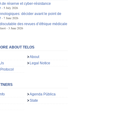
A de réserve et cyber-résistance
e
5 July 2026
hnologiques: décider avant le point de
r
7 June 2026
 discutable des revues d’éthique médicale
3 June 2026
bert
ORE ABOUT TELOS
About
 Us
Legal Notice
 Protocol
RTNERS
nfo
Agenda Pública
Slate