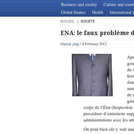
Business and society
Culture and socie
Global finance
Health
International a
ACCUEIL
SOCIÉTÉ
ENA: le faux problème 
Hervé Joly
8 February 2012
Apr
gou
de 
for
dan
ann
de 
gén
corps de l’État (Inspectio
procédure d’entretiens sup
administrations avec les at
On peut bien sûr y voir un