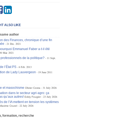
HT ALSO LIKE
 same author
ion des Finances, chronique d’une fin
mée
21 Dec. 2021
ourquoi Emmanuel Faber a-t-il été
30 Mar. 2021
 professionnels de la politique?
11 Sept.
de l’État PS
6 Feb. 2013
tion de Lady Lauvergeon
19 June 2011
se et masochisme
31 July 2026
Olivier Costa
ation dans le secteur agri-agro: ça
as qu’aux autres!
23 July 2026
Eddy Fougier
ès de l’IA mettent en tension les systèmes
22 July 2026
Maxime Cruzel
, formation, recherche