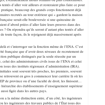
tentés d’aller voir ailleurs et resteraient plus faire ce pour
En pratique, beaucoup des grands corps fonctionnent déjà
naires recrutés au tour extérieur qui « gardent la maison
française serait-elle bouleversée si une quinzaine de
aient d’abord priées d’aller faire leurs preuves dans des
es ? On répondra qu’ils seront d’autant plus tentés d’aller
, de toute façon, ils le rejoignent déjà massivement après
delà et s’interroger sur la fonction même de l’ENA. C’est
arité française que d’avoir deux niveaux de recrutement de
ction publique distingués par la seule réussite par un
, celui des administrateurs civils issus de l’ENA et celui
on issus des instituts régionaux d’administration (IRA).
initiales sont souvent très proches, les premiers, souvent
 se retrouvent en gros à commencer leur carrière là où les
IEP de province ou d’une faculté de droit, les finissent…
 hiérarchie des établissements d’enseignement supérieur
 aussi figée dans les autres pays.
on a la même distinction entre, d’un côté, les ingénieurs
 ou les ingénieurs des travaux publics de l’État issus des