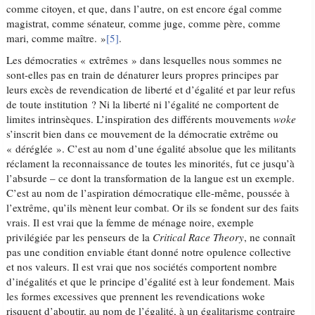
comme citoyen, et que, dans l’autre, on est encore égal comme
magistrat, comme sénateur, comme juge, comme père, comme
mari, comme maître. »
[5]
.
Les démocraties « extrêmes » dans lesquelles nous sommes ne
sont-elles pas en train de dénaturer leurs propres principes par
leurs excès de revendication de liberté et d’égalité et par leur refus
de toute institution ? Ni la liberté ni l’égalité ne comportent de
limites intrinsèques. L’inspiration des différents mouvements
woke
s’inscrit bien dans ce mouvement de la démocratie extrême ou
« déréglée ». C’est au nom d’une égalité absolue que les militants
réclament la reconnaissance de toutes les minorités, fut ce jusqu’à
l’absurde – ce dont la transformation de la langue est un exemple.
C’est au nom de l’aspiration démocratique elle-même, poussée à
l’extrême, qu’ils mènent leur combat. Or ils se fondent sur des faits
vrais. Il est vrai que la femme de ménage noire, exemple
privilégiée par les penseurs de la
Critical Race Theory
, ne connaît
pas une condition enviable étant donné notre opulence collective
et nos valeurs. Il est vrai que nos sociétés comportent nombre
d’inégalités et que le principe d’égalité est à leur fondement. Mais
les formes excessives que prennent les revendications woke
risquent d’aboutir, au nom de l’égalité, à un égalitarisme contraire