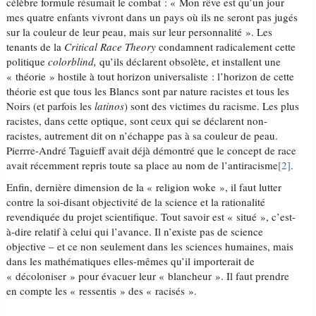
célèbre formule résumait le combat : « Mon rêve est qu’un jour
mes quatre enfants vivront dans un pays où ils ne seront pas jugés
sur la couleur de leur peau, mais sur leur personnalité ». Les
tenants de la
Critical Race Theory
condamnent radicalement cette
politique
colorblind,
qu’ils déclarent obsolète, et installent une
« théorie » hostile à tout horizon universaliste : l’horizon de cette
théorie est que tous les Blancs sont par nature racistes et tous les
Noirs (et parfois les
latinos
) sont des victimes du racisme. Les plus
racistes, dans cette optique, sont ceux qui se déclarent non-
racistes, autrement dit on n’échappe pas à sa couleur de peau.
Pierrre-André Taguieff avait déjà démontré que le concept de race
avait récemment repris toute sa place au nom de l’antiracisme
[2]
.
Enfin, dernière dimension de la « religion woke », il faut lutter
contre la soi-disant objectivité de la science et la rationalité
revendiquée du projet scientifique. Tout savoir est « situé », c’est-
à-dire relatif à celui qui l’avance. Il n’existe pas de science
objective – et ce non seulement dans les sciences humaines, mais
dans les mathématiques elles-mêmes qu’il importerait de
« décoloniser » pour évacuer leur « blancheur ». Il faut prendre
en compte les « ressentis » des « racisés ».