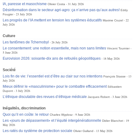
IA, paresse et masochisme
31 July 2026
Olivier Costa
Désinformation dans le secteur agri-agro: ça n’arrive pas qu’aux autres!
Eddy
23 July 2026
Fougier
Les progrès de l’IA mettent en tension les systèmes éducatifs
22
Maxime Cruzel
July 2026
Culture
Les fantômes de Tchernobyl
26 July 2026
Le consentement: une notion essentielle, mais non sans limites
Vincent Tournier
5 June 2026
Eurovision 2026: soixante-dix ans de refoulés géopolitiques
18 May 2026
Société
Lois fin de vie: l’essentiel est d’être au clair sur nos intentions
13
François Stasse
July 2026
Mieux définir le «masculinisme» pour le combattre efficacement
Sébastien
3 July 2026
Dupont
L’éthique discutable des revues d’éthique médicale
3 June 2026
Jacques Robert
Inégalités, discrimination
Quoi qu’il en coûte: le retour
9 June 2026
Charles Wyplosz
Les «jours de dépassement» et l’équité intergénérationnelle
19
Didier Blanchet
May 2026
Les ratés du système de protection sociale
13 May 2026
Olivier Galland