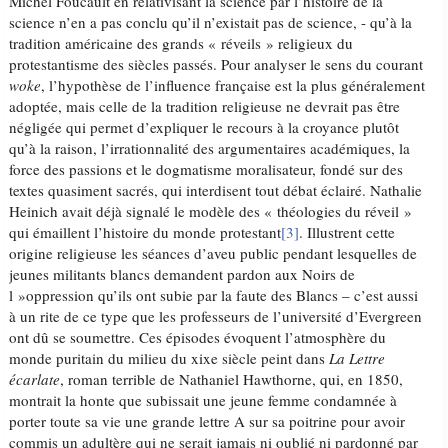
Michel Foucault en relativisant la science par l’histoire de la
science n’en a pas conclu qu’il n’existait pas de science, - qu’à la
tradition américaine des grands « réveils » religieux du
protestantisme des siècles passés. Pour analyser le sens du courant
woke
, l’hypothèse de l’influence française est la plus généralement
adoptée, mais celle de la tradition religieuse ne devrait pas être
négligée qui permet d’expliquer le recours à la croyance plutôt
qu’à la raison, l’irrationnalité des argumentaires académiques, la
force des passions et le dogmatisme moralisateur, fondé sur des
textes quasiment sacrés, qui interdisent tout débat éclairé. Nathalie
Heinich avait déjà signalé le modèle des « théologies du réveil »
qui émaillent l’histoire du monde protestant
[3]
. Illustrent cette
origine religieuse les séances d’aveu public pendant lesquelles de
jeunes militants blancs demandent pardon aux Noirs de
l »oppression qu’ils ont subie par la faute des Blancs – c’est aussi
à un rite de ce type que les professeurs de l’université d’Evergreen
ont dû se soumettre. Ces épisodes évoquent l’atmosphère du
monde puritain du milieu du xixe siècle peint dans
La Lettre
écarlate
, roman terrible de Nathaniel Hawthorne, qui, en 1850,
montrait la honte que subissait une jeune femme condamnée à
porter toute sa vie une grande lettre A sur sa poitrine pour avoir
commis un adultère qui ne serait jamais ni oublié ni pardonné par