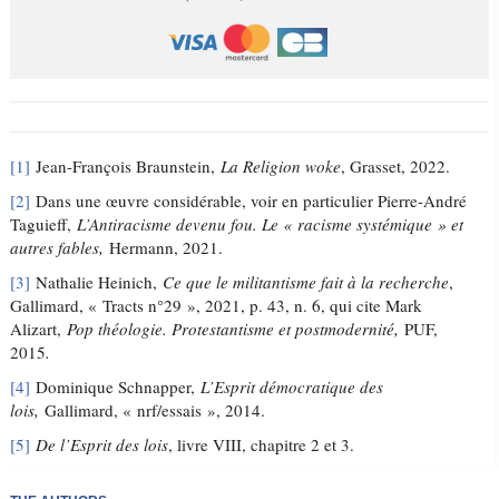
[1]
Jean-François Braunstein,
La Religion woke
, Grasset, 2022.
[2]
Dans une œuvre considérable, voir en particulier Pierre-André
Taguieff,
L’Antiracisme devenu fou. Le « racisme systémique » et
autres fables,
Hermann, 2021.
[3]
Nathalie Heinich,
Ce que le militantisme fait à la recherche
,
Gallimard, « Tracts n°29 », 2021, p. 43, n. 6, qui cite Mark
Alizart,
Pop théologie. Protestantisme et postmodernité,
PUF,
2015
.
[4]
Dominique Schnapper,
L’Esprit démocratique des
lois,
Gallimard, « nrf/essais », 2014.
[5]
De l’Esprit des lois
, livre VIII, chapitre 2 et 3.