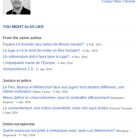
Contact Marc Clément
YOU MIGHT ALSO LIKE
From the same author
Faudra-t-il inventer des salles de fitness mental?
8 Feb. 2023
Le juge a-t-il le droit de rester un être humain?
8 Oct. 2018
Un référendum doit-il faire taire le juge?
8 Nov. 2016
L’impalpable haine de l’Europe
4 July 2016
Jurisprudence 2.0
21 Apr. 2016
Justice et police
Le Pen, Bayrou et Mélenchon face aux juges: trois destins différents, une
même motivation
9 July 2026
Olivier Costa
Mieux définir le «masculinisme» pour le combattre efficacement
Sébastien
3 July 2026
Dupont
Le consentement: une notion essentielle, mais non sans limites
Vincent Tournier
5 June 2026
Union européenne
Quelle jeunesse est prête à embarquer avec Jean-Luc Mélenchon?
Monique
17 July 2026
Dagnaud