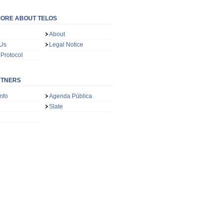
ORE ABOUT TELOS
About
 Us
Legal Notice
 Protocol
RTNERS
nfo
Agenda Pública
Slate