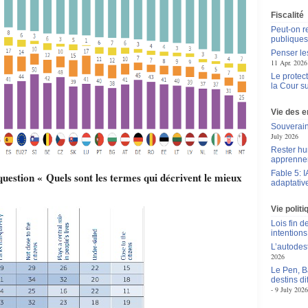
Fiscalité
Peut-on r
publique
Penser le
11 Apr. 2026
Le protec
la Cour 
Vie des e
Souverain
July 2026
Rester hu
apprennen
Fable 5: I
question « Quels sont les termes qui décrivent le mieux
adaptativ
Vie polit
Lois fin de
intentions
L’autodes
2026
Le Pen, B
destins d
9 July 2026