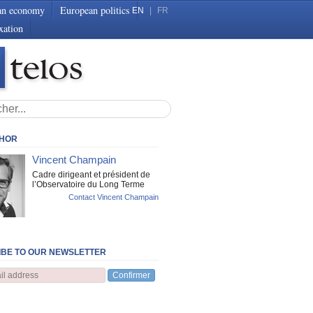
an economy
European politics
EN
|
FR
xation
THOR
Vincent Champain
Cadre dirigeant et président de
l’Observatoire du Long Terme
Contact Vincent Champain
BE TO OUR NEWSLETTER
Confirmer