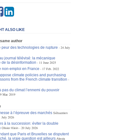
HT ALSO LIKE
 same author
 peur des technologies de rupture
24 July
au journal télévisé: la mécanique
e de la désinformation
11 June 2025
e non-emploi en France
17 Feb. 2022
 oppose climate policies and purchasing
ssons from the French climate transition
s pas du climat l’ennemi du pouvoir
9 Mar. 2019
e
omesse à l’épreuve des marchés
Sébastien
1 July 2026
s à la succession: éviter la double
n
20 July 2026
Olivier Klein
dant que Paris et Bruxelles se disputent
ché, la vraie question est ailleurs
Alexis