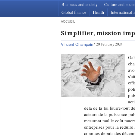
Business and society
Culture and socie
Global finance
Health
International a
ACCUEIL
Simplifier, mission imp
Vincent Champain
20 February 2024
Gab
cha
avo
s'a
eff
pol
pui
act
delà de la loi fourre-tout d
acteurs de la puissance pu
mesurent mal le coût macr
entreprises pour la réduire
connues depuis des décenni