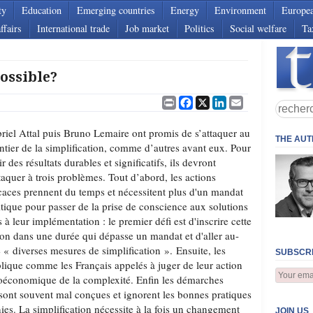
ty
Education
Emerging countries
Energy
Environment
Europe
ffairs
International trade
Job market
Politics
Social welfare
Ta
ossible?
Print
Facebook
X
LinkedIn
Email
riel Attal puis Bruno Lemaire ont promis de s’attaquer au
THE AU
ntier de la simplification, comme d’autres avant eux. Pour
ir des résultats durables et significatifs, ils devront
ttaquer à trois problèmes. Tout d’abord, les actions
icaces prennent du temps et nécessitent plus d'un mandat
itique pour passer de la prise de conscience aux solutions
s à leur implémentation : le premier défi est d'inscrire cette
ion dans une durée qui dépasse un mandat et d'aller au-
e « diverses mesures de simplification ». Ensuite, les
SUBSCRI
blique comme les Français appelés à juger de leur action
oéconomique de la complexité. Enfin les démarches
 sont souvent mal conçues et ignorent les bonnes pratiques
es. La simplification nécessite à la fois un changement
JOIN US