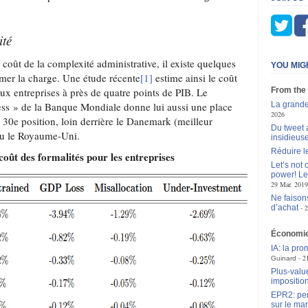
ité
 le coût de la complexité administrative, il existe quelques
YOU MIG
imer la charge. Une étude récente
[1]
estime ainsi le coût
ux entreprises à près de quatre points de PIB. Le
From the
ss » de la Banque Mondiale donne lui aussi une place
La grande
2026
 30e position, loin derrière le Danemark (meilleur
Du tweet 
ou le Royaume-Uni.
insidieus
Réduire l
coût des formalités pour les entreprises
Let’s not
power! Le
29 Mar. 2019
Ne faison
d’achat
2
Économi
IA: la pr
2
Guinard
Plus-value
impositio
EPR2: pen
sur le mar