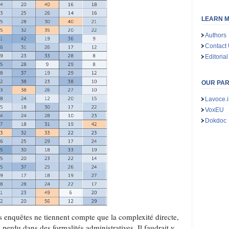
LEARN M
Authors
Contact
Editorial
OUR PA
Lavoce.i
VoxEU
Dokdoc
es enquêtes ne tiennent compte que la complexité directe,
 perdu dans des formalités administratives. Il faudrait y