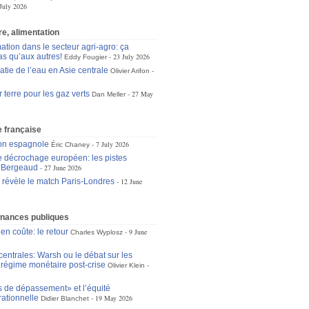
July 2026
re, alimentation
ation dans le secteur agri-agro: ça
as qu’aux autres!
23 July 2026
Eddy Fougier
atie de l’eau en Asie centrale
Olivier Arifon
 terre pour les gaz verts
27 May
Dan Meller
 française
ion espagnole
7 July 2026
Éric Chaney
le décrochage européen: les pistes
n Bergeaud
27 June 2026
e révèle le match Paris-Londres
12 June
inances publiques
 en coûte: le retour
9 June
Charles Wyplosz
entrales: Warsh ou le débat sur les
u régime monétaire post-crise
Olivier Klein
s de dépassement» et l’équité
rationnelle
19 May 2026
Didier Blanchet