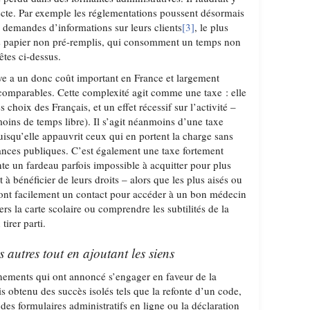
recte. Par exemple les réglementations poussent désormais
s demandes d’informations sur leurs clients
[3]
, le plus
es papier non pré-remplis, qui consomment un temps non
êtes ci-dessus.
ve a un donc coût important en France et largement
 comparables. Cette complexité agit comme une taxe : elle
es choix des Français, et un effet récessif sur l’activité –
oins de temps libre). Il s’agit néanmoins d’une taxe
uisqu’elle appauvrit ceux qui en portent la charge sans
nces publiques. C’est également une taxe fortement
ente un fardeau parfois impossible à acquitter pour plus
à bénéficier de leurs droits – alors que les plus aisés ou
ront facilement un contact pour accéder à un bon médecin
ers la carte scolaire ou comprendre les subtilités de la
tirer parti.
es autres tout en ajoutant les siens
ements qui ont annoncé s’engager en faveur de la
ois obtenu des succès isolés tels que la refonte d’un code,
 des formulaires administratifs en ligne ou la déclaration