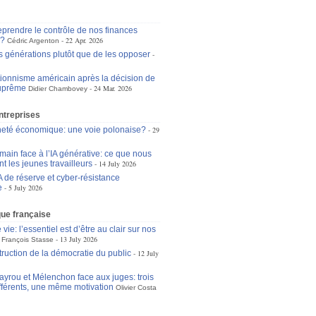
eprendre le contrôle de nos finances
s?
22 Apr. 2026
Cédric Argenton
s générations plutôt que de les opposer
tionnisme américain après la décision de
suprême
24 Mar. 2026
Didier Chambovey
ntreprises
eté économique: une voie polonaise?
29
main face à l’IA générative: ce que nous
t les jeunes travailleurs
14 July 2026
A de réserve et cyber-résistance
e
5 July 2026
ique française
 vie: l’essentiel est d’être au clair sur nos
13 July 2026
François Stasse
truction de la démocratie du public
12 July
ayrou et Mélenchon face aux juges: trois
ifférents, une même motivation
Olivier Costa