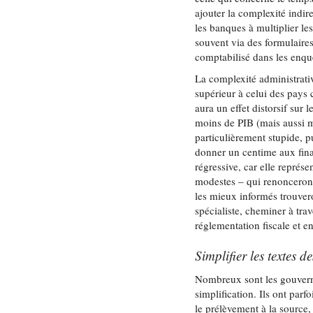
ajouter la complexité indi
les banques à multiplier le
souvent via des formulair
comptabilisé dans les enqu
La complexité administrati
supérieur à celui des pays
aura un effet distorsif sur l
moins de PIB (mais aussi m
particulièrement stupide, p
donner un centime aux fina
régressive, car elle représ
modestes – qui renonceront 
les mieux informés trouve
spécialiste, cheminer à trav
réglementation fiscale et en 
Simplifier les textes d
Nombreux sont les gouvern
simplification. Ils ont parf
le prélèvement à la source,