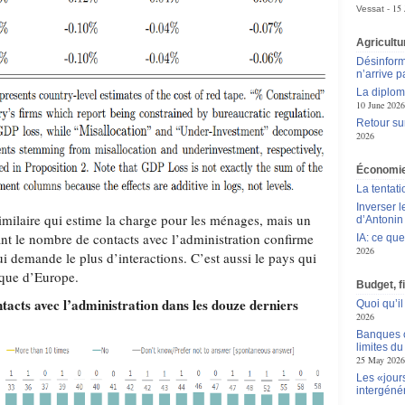
15 
Vessat
Agricultu
Désinform
n’arrive p
La diplom
10 June 2026
Retour sur
2026
Économie
La tentat
Inverser 
imilaire qui estime la charge pour les ménages, mais un
d’Antoni
t le nombre de contacts avec l’administration confirme
IA: ce qu
2026
ui demande le plus d’interactions. C’est aussi le pays qui
tique d’Europe.
Budget, f
acts avec l’administration dans les douze derniers
Quoi qu’il
2026
Banques c
limites d
25 May 2026
Les «jour
intergéné