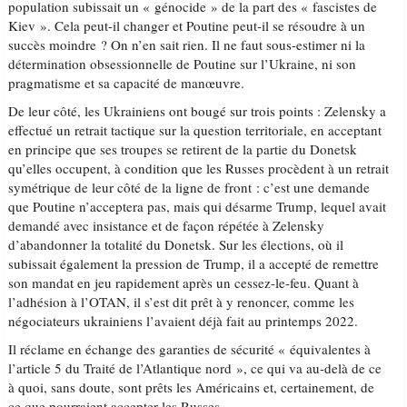
population subissait un « génocide » de la part des « fascistes de
Kiev ». Cela peut-il changer et Poutine peut-il se résoudre à un
succès moindre ? On n’en sait rien. Il ne faut sous-estimer ni la
détermination obsessionnelle de Poutine sur l’Ukraine, ni son
pragmatisme et sa capacité de manœuvre.
De leur côté, les Ukrainiens ont bougé sur trois points : Zelensky a
effectué un retrait tactique sur la question territoriale, en acceptant
en principe que ses troupes se retirent de la partie du Donetsk
qu’elles occupent, à condition que les Russes procèdent à un retrait
symétrique de leur côté de la ligne de front : c’est une demande
que Poutine n’acceptera pas, mais qui désarme Trump, lequel avait
demandé avec insistance et de façon répétée à Zelensky
d’abandonner la totalité du Donetsk. Sur les élections, où il
subissait également la pression de Trump, il a accepté de remettre
son mandat en jeu rapidement après un cessez-le-feu. Quant à
l’adhésion à l’OTAN, il s’est dit prêt à y renoncer, comme les
négociateurs ukrainiens l’avaient déjà fait au printemps 2022.
Il réclame en échange des garanties de sécurité « équivalentes à
l’article 5 du Traité de l’Atlantique nord », ce qui va au-delà de ce
à quoi, sans doute, sont prêts les Américains et, certainement, de
ce que pourraient accepter les Russes.