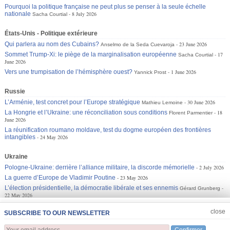
Pourquoi la politique française ne peut plus se penser à la seule échelle
nationale
8 July 2026
Sacha Courtial
États-Unis - Politique extérieure
Qui parlera au nom des Cubains?
23 June 2026
Anselmo de la Seda Cuevaroja
Sommet Trump-Xi: le piège de la marginalisation européenne
17
Sacha Courtial
June 2026
Vers une trumpisation de l’hémisphère ouest?
1 June 2026
Yannick Prost
Russie
L’Arménie, test concret pour l’Europe stratégique
30 June 2026
Mathieu Lemoine
La Hongrie et l’Ukraine: une réconciliation sous conditions
18
Florent Parmentier
June 2026
La réunification roumano moldave, test du dogme européen des frontières
intangibles
24 May 2026
Ukraine
Pologne-Ukraine: derrière l’alliance militaire, la discorde mémorielle
2 July 2026
La guerre d’Europe de Vladimir Poutine
23 May 2026
L’élection présidentielle, la démocratie libérale et ses ennemis
Gérard Grunberg
22 May 2026
JOIN US
CLOSE
close
SUBSCRIBE TO OUR NEWSLETTER