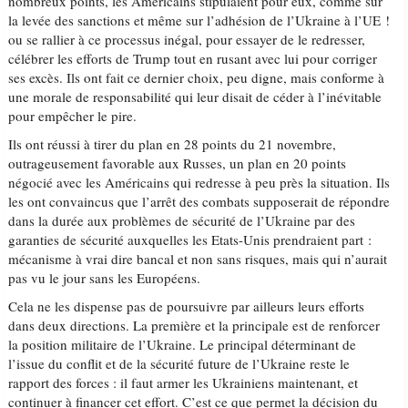
nombreux points, les Américains stipulaient pour eux, comme sur
la levée des sanctions et même sur l’adhésion de l’Ukraine à l’UE !
ou se rallier à ce processus inégal, pour essayer de le redresser,
célébrer les efforts de Trump tout en rusant avec lui pour corriger
ses excès. Ils ont fait ce dernier choix, peu digne, mais conforme à
une morale de responsabilité qui leur disait de céder à l’inévitable
pour empêcher le pire.
Ils ont réussi à tirer du plan en 28 points du 21 novembre,
outrageusement favorable aux Russes, un plan en 20 points
négocié avec les Américains qui redresse à peu près la situation. Ils
les ont convaincus que l’arrêt des combats supposerait de répondre
dans la durée aux problèmes de sécurité de l’Ukraine par des
garanties de sécurité auxquelles les Etats-Unis prendraient part :
mécanisme à vrai dire bancal et non sans risques, mais qui n’aurait
pas vu le jour sans les Européens.
Cela ne les dispense pas de poursuivre par ailleurs leurs efforts
dans deux directions. La première et la principale est de renforcer
la position militaire de l’Ukraine. Le principal déterminant de
l’issue du conflit et de la sécurité future de l’Ukraine reste le
rapport des forces : il faut armer les Ukrainiens maintenant, et
continuer à financer cet effort. C’est ce que permet la décision du