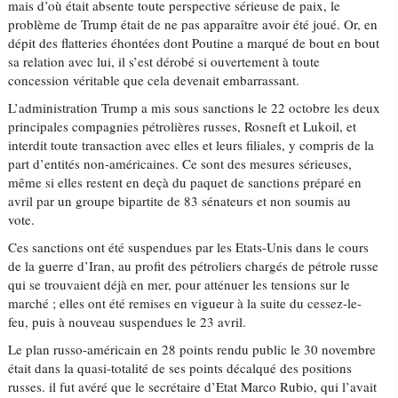
mais d’où était absente toute perspective sérieuse de paix, le
problème de Trump était de ne pas apparaître avoir été joué. Or, en
dépit des flatteries éhontées dont Poutine a marqué de bout en bout
sa relation avec lui, il s’est dérobé si ouvertement à toute
concession véritable que cela devenait embarrassant.
L’administration Trump a mis sous sanctions le 22 octobre les deux
principales compagnies pétrolières russes, Rosneft et Lukoil, et
interdit toute transaction avec elles et leurs filiales, y compris de la
part d’entités non-américaines. Ce sont des mesures sérieuses,
même si elles restent en deçà du paquet de sanctions préparé en
avril par un groupe bipartite de 83 sénateurs et non soumis au
vote.
Ces sanctions ont été suspendues par les Etats-Unis dans le cours
de la guerre d’Iran, au profit des pétroliers chargés de pétrole russe
qui se trouvaient déjà en mer, pour atténuer les tensions sur le
marché ; elles ont été remises en vigueur à la suite du cessez-le-
feu, puis à nouveau suspendues le 23 avril.
Le plan russo-américain en 28 points rendu public le 30 novembre
était dans la quasi-totalité de ses points décalqué des positions
russes. il fut avéré que le secrétaire d’Etat Marco Rubio, qui l’avait