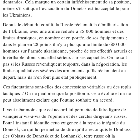
demandes. Cela marque un certain infléchissement de sa position,
même s’il sait que l’évacuation du Donetsk est inacceptable pour
les Ukrainiens.
Depuis le début du conflit, la Russie réclamait la démilitarisation
de l’Ukraine, avec une armée réduite à 85 000 hommes et des
limites drastiques, en nombre et en portée, de ses équipements ;
dans le plan en 28 points il n’y a plus qu’une limite de 600 000
hommes sur l’armée ukrainienne, proche de ses effectifs actuels et
invérifiable, donc sans effet sérieux sur ses capacités. On ne sait
pas si les Russes revendiquent toujours, dans la négociation, les
limites qualitatives sévères des armements qu’ils réclamaient au
départ, mais ils n’en font plus état publiquement.
Ces fluctuations sont-elles des concessions véritables ou des replis
tactiques ? On ne peut nier que la position russe a évolué et on ne
peut absolument exclure que Poutine souhaite un accord.
Il veut néanmoins que cet accord lui permette de faire figure de
vainqueur vis-à-vis de l’opinion et des cercles dirigeants russes.
Pour l’instant il identifie cette exigence à la reprise intégrale du
Donetsk, ce qui lui permettra de dire qu’il a reconquis le Donbass
(les Oblasts de Donetsk et de Louhansk), terre russe où la