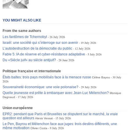
YOU MIGHT ALSO LIKE
From the same authors
Les fantômes de Tchernobyl
26 July 2026
Israël: une société qui s’interroge sur son avenir
19 July 2026
L’autodestruction de la démocratie du public
12 July 2026
Fable 5: IA de réserve et cyber-résistance adaptative
5 July 2026
Du «Siècle juif» au siècle antijuif?
28 June 2026
Politique française et internationale
États baltes: trois pays mobilisés face à la menace russe
30 July
Céline Bayou
2026
Souveraineté économique: une voie polonaise?
29 July 2026
Quelle jeunesse est prête à embarquer avec Jean-Luc Mélenchon?
Monique
17 July 2026
Dagnaud
Union européenne
EPR2: pendant que Paris et Bruxelles se disputent sur le marché, la vraie
question est ailleurs
15 July 2026
Alexis Vessat
Le Pen, Bayrou et Mélenchon face aux juges: trois destins différents, une
même motivation
9 July 2026
Olivier Costa