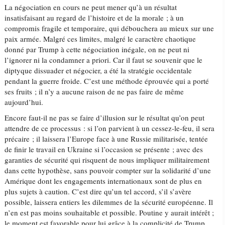
La négociation en cours ne peut mener qu’à un résultat
insatisfaisant au regard de l’histoire et de la morale ; à un
compromis fragile et temporaire, qui débouchera au mieux sur une
paix armée. Malgré ces limites, malgré le caractère chaotique
donné par Trump à cette négociation inégale, on ne peut ni
l’ignorer ni la condamner a priori. Car il faut se souvenir que le
diptyque dissuader et négocier, a été la stratégie occidentale
pendant la guerre froide. C’est une méthode éprouvée qui a porté
ses fruits ; il n’y a aucune raison de ne pas faire de même
aujourd’hui.
Encore faut-il ne pas se faire d’illusion sur le résultat qu’on peut
attendre de ce processus : si l’on parvient à un cessez-le-feu, il sera
précaire ; il laissera l’Europe face à une Russie militarisée, tentée
de finir le travail en Ukraine si l’occasion se présente ; avec des
garanties de sécurité qui risquent de nous impliquer militairement
dans cette hypothèse, sans pouvoir compter sur la solidarité d’une
Amérique dont les engagements internationaux sont de plus en
plus sujets à caution. C’est dire qu’un tel accord, s’il s’avère
possible, laissera entiers les dilemmes de la sécurité européenne. Il
n’en est pas moins souhaitable et possible. Poutine y aurait intérêt ;
le moment est favorable pour lui grâce à la complicité de Trump.