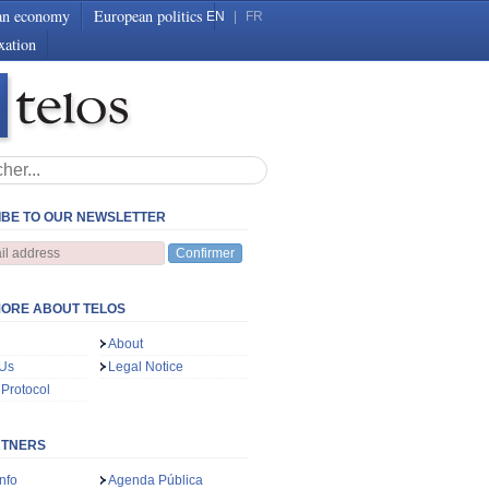
an economy
European politics
EN
|
FR
xation
BE TO OUR NEWSLETTER
Confirmer
ORE ABOUT TELOS
About
 Us
Legal Notice
 Protocol
RTNERS
nfo
Agenda Pública