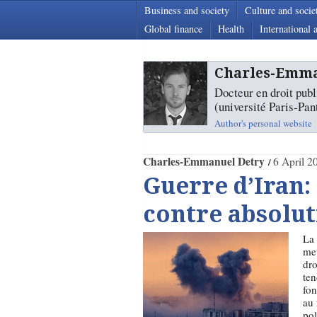
Business and society
Culture and socie
Global finance
Health
International a
Charles-Emma
Docteur en droit pub
(université Paris-Pa
Author's personal website
Charles-Emmanuel Detry
6 April 2
Guerre d’Iran: 
contre absolut
La 
met
dro
ten
fon
au 
pol