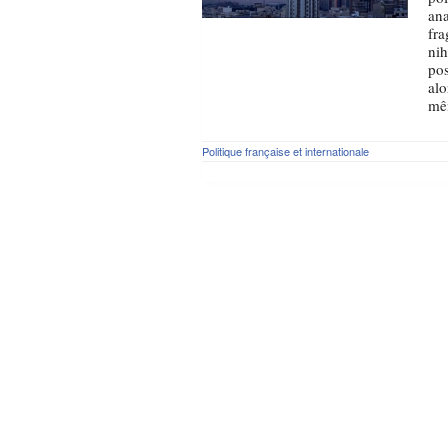
ana
fra
nih
pos
alo
mêm
Politique française et internationale