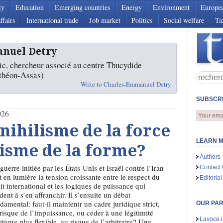
ty
Education
Emerging countries
Energy
Environment
Europe
ffairs
International trade
Job market
Politics
Social welfare
Ta
nuel Detry
lic, chercheur associé au centre Thucydide
nthéon-Assas)
Write to Charles-Emmanuel Detry
SUBSCRI
026
nihilisme de la force
LEARN M
isme de la forme?
Authors
guerre initiée par les États-Unis et Israël contre l’Iran
Contact
 en lumière la tension croissante entre le respect du
Editorial
it international et les logiques de puissance qui
dent à s’en affranchir. Il s’ensuite un débat
damental: faut-il maintenir un cadre juridique strict,
OUR PA
risque de l’impuissance, ou céder à une légitimité
Lavoce.i
itique plus flexible, au risque de l’arbitraire? Une