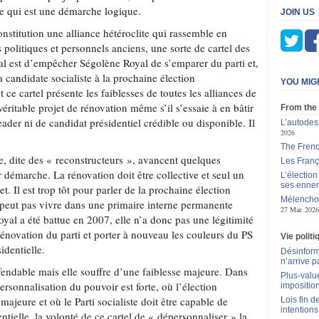
ce qui est une démarche logique.
JOIN US
constitution une alliance hétéroclite qui rassemble en
s politiques et personnels anciens, une sorte de cartel des
pal est d’empêcher Ségolène Royal de s’emparer du parti et,
a candidate socialiste à la prochaine élection
YOU MIG
nt ce cartel présente les faiblesses de toutes les alliances de
véritable projet de rénovation même s’il s’essaie à en bâtir
From the
leader ni de candidat présidentiel crédible ou disponible. Il
L’autodes
2026
The Frenc
ce, dite des « reconstructeurs », avancent quelques
Les França
 démarche. La rénovation doit être collective et seul un
L’élection
ses enne
et. Il est trop tôt pour parler de la prochaine élection
Mélenchon
ne peut pas vivre dans une primaire interne permanente
27 Mar. 2026
yal a été battue en 2007, elle n’a donc pas une légitimité
énovation du parti et porter à nouveau les couleurs du PS
Vie polit
identielle.
Désinform
n’arrive p
fendable mais elle souffre d’une faiblesse majeure. Dans
Plus-value
ersonnalisation du pouvoir est forte, où l’élection
impositio
n majeure et où le Parti socialiste doit être capable de
Lois fin de
intentions
ntielle, la volonté de ce cartel de « dépersonnaliser » la