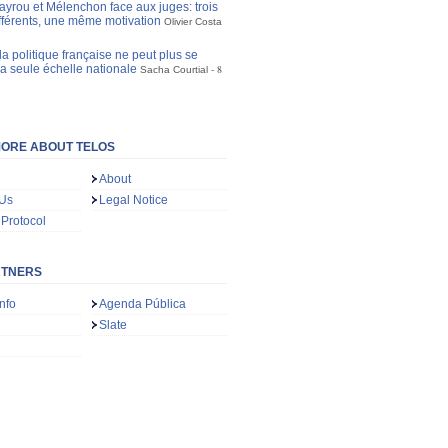
ayrou et Mélenchon face aux juges: trois
ifférents, une même motivation
Olivier Costa
a politique française ne peut plus se
la seule échelle nationale
8
Sacha Courtial
ORE ABOUT TELOS
About
 Us
Legal Notice
 Protocol
RTNERS
nfo
Agenda Pública
Slate