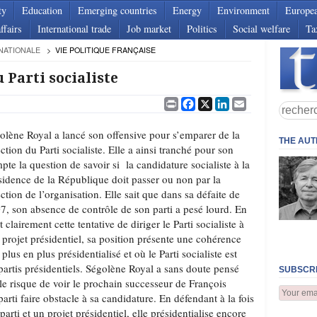
ty
Education
Emerging countries
Energy
Environment
Europe
ffairs
International trade
Job market
Politics
Social welfare
Ta
NATIONALE
VIE POLITIQUE FRANÇAISE
 Parti socialiste
Print
Facebook
X
LinkedIn
Email
olène Royal a lancé son offensive pour s’emparer de la
THE AU
ection du Parti socialiste. Elle a ainsi tranché pour son
pte la question de savoir si la candidature socialiste à la
sidence de la République doit passer ou non par la
ection de l’organisation. Elle sait que dans sa défaite de
7, son absence de contrôle de son parti a pesé lourd. En
t clairement cette tentative de diriger le Parti socialiste à
 projet présidentiel, sa position présente une cohérence
lus en plus présidentialisé et où le Parti socialiste est
artis présidentiels. Ségolène Royal a sans doute pensé
SUBSCRI
le risque de voir le prochain successeur de François
arti faire obstacle à sa candidature. En défendant à la fois
arti et un projet présidentiel, elle présidentialise encore