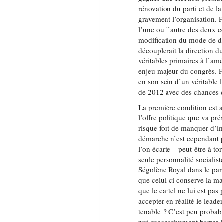
rénovation du parti et de la
gravement l’organisation. P
l’une ou l’autre des deux c
modification du mode de dés
découplerait la direction du
véritables primaires à l’amé
enjeu majeur du congrès. Pou
en son sein d’un véritable l
de 2012 avec des chances de
La première condition est a
l’offre politique que va pr
risque fort de manquer d’im
démarche n’est cependant p
l’on écarte – peut-être à t
seule personnalité socialis
Ségolène Royal dans le part
que celui-ci conserve la m
que le cartel ne lui est pas
accepter en réalité le leader
tenable ? C’est peu proba
put successivement barrer l