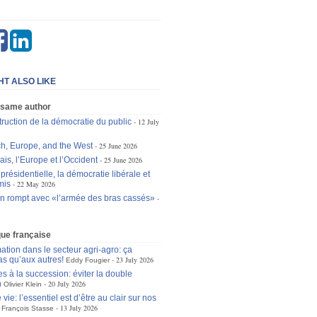
HT ALSO LIKE
 same author
truction de la démocratie du public
12 July
h, Europe, and the West
25 June 2026
is, l’Europe et l’Occident
25 June 2026
 présidentielle, la démocratie libérale et
mis
22 May 2026
 rompt avec «l’armée des bras cassés»
ique française
ation dans le secteur agri-agro: ça
as qu’aux autres!
23 July 2026
Eddy Fougier
s à la succession: éviter la double
n
20 July 2026
Olivier Klein
 vie: l’essentiel est d’être au clair sur nos
13 July 2026
François Stasse