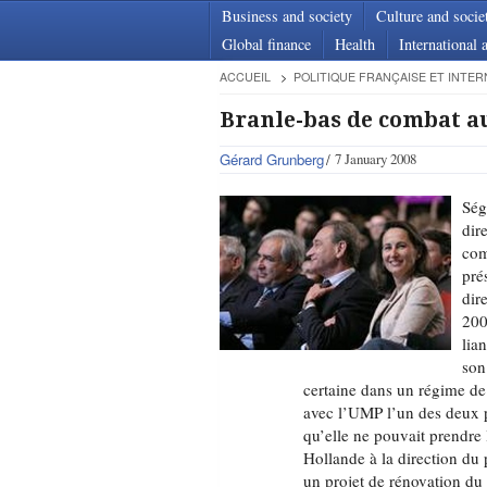
Business and society
Culture and socie
Global finance
Health
International a
ACCUEIL
POLITIQUE FRANÇAISE ET INTER
Branle-bas de combat au
Gérard Grunberg
7 January 2008
Ség
dir
com
pré
dir
200
lian
son
certaine dans un régime de p
avec l’UMP l’un des deux p
qu’elle ne pouvait prendre 
Hollande à la direction du p
un projet de rénovation du p