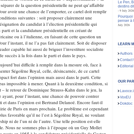
Le Pen, B
 séparer de la question présidentielle ne peut qu’affaiblir
destins d
our avoir une chance de l’emporter, ce cartel doit remplir
9 July 2026
Pourquoi l
onditions suivantes : soit proposer clairement une
penser à 
ignation du candidat à l’élection présidentielle qui
July 2026
 parti et la candidature présidentielle en créant de
ricaine ou à l’italienne, en faisant de cette question un
r l’instant, il ne l’a pas fait clairement. Soit de disposer
LEARN M
eader capable lui aussi de briguer l’investiture socialiste
Authors
 succès à la fois dans le parti et dans le pays.
Contact
ujourd’hui difficile à remplir dans la mesure où, face à
Editorial
ésenter Ségolène Royal, celle, désincarnée, de ce cartel
pact fort dans l’opinion mais aussi dans le parti. Cette
OUR PA
as impossible à mener. Quant à la deuxième condition, si
ort – le retour de Dominique Strauss-Kahn dans le jeu, la
Lavoce.i
te ayant, pour l’instant, une chance de pouvoir contrer
VoxEU
i et dans l’opinion est Bertrand Delanoë. Encore faut-il
Dokdoc
airie de Paris en mars prochain. Le problème est cependant
 plus favorable qu’il ne l’est à Ségolène Royal, ne voulant
ship ni de l’un ni de l’autre. Une telle position est-elle
ble. Nous ne sommes plus à l’époque où un Guy Mollet
a route en 1965 à la candidature présidentielle de Gaston