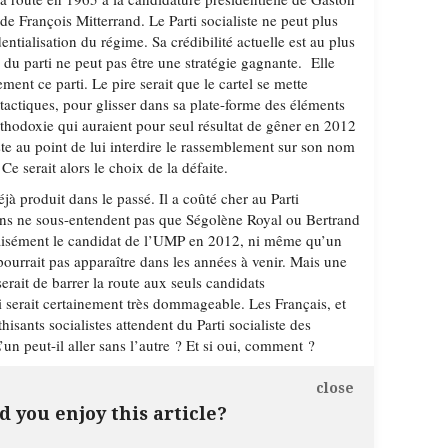
 de François Mitterrand. Le Parti socialiste ne peut plus
dentialisation du régime. Sa crédibilité actuelle est au plus
il du parti ne peut pas être une stratégie gagnante. Elle
ment ce parti. Le pire serait que le cartel se mette
tactiques, pour glisser dans sa plate-forme des éléments
thodoxie qui auraient pour seul résultat de gêner en 2012
iste au point de lui interdire le rassemblement sur son nom
Ce serait alors le choix de la défaite.
éjà produit dans le passé. Il a coûté cher au Parti
ions ne sous-entendent pas que Ségolène Royal ou Bertrand
 aisément le candidat de l’UMP en 2012, ni même qu’un
pourrait pas apparaître dans les années à venir. Mais une
erait de barrer la route aux seuls candidats
i serait certainement très dommageable. Les Français, et
isants socialistes attendent du Parti socialiste des
’un peut-il aller sans l’autre ? Et si oui, comment ?
close
d you enjoy this article?