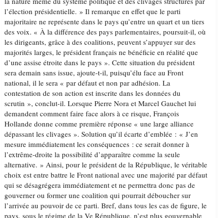
la nature même du système politique et des clivages structurés par
l’élection présidentielle. » Il remarque en effet que le parti
majoritaire ne représente dans le pays qu’entre un quart et un tiers
des voix. « À la différence des pays parlementaires, poursuit-il, où
les dirigeants, grâce à des coalitions, peuvent s’appuyer sur des
majorités larges, le président français ne bénéficie en réalité que
d’une assise étroite dans le pays ». Cette situation du président
sera demain sans issue, ajoute-t-il, puisqu’élu face au Front
national, il le sera « par défaut et non par adhésion. La
contestation de son action est inscrite dans les données du
scrutin », conclut-il. Lorsque Pierre Nora et Marcel Gauchet lui
demandent comment faire face alors à ce risque, François
Hollande donne comme première réponse « une large alliance
dépassant les clivages ». Solution qu’il écarte d’emblée : « J’en
mesure immédiatement les conséquences : ce serait donner à
l’extrême-droite la possibilité d’apparaître comme la seule
alternative. » Ainsi, pour le président de la République, le véritable
choix est entre battre le Front national avec une majorité par défaut
qui se désagrégera immédiatement et ne permettra donc pas de
gouverner ou former une coalition qui pourrait déboucher sur
l’arrivée au pouvoir de ce parti. Bref, dans tous les cas de figure, le
pays, sous le régime de la Ve République, n’est plus gouvernable