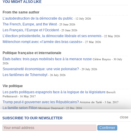
YOU MIGHT ALSO LIKE
From the same author
L’autodestruction de la démocratie du public
12 July 2026
The French, Europe, and the West
25 June 2026
Les Français, l’Europe et l’Occident
25 June 2026
L’élection présidentielle, la démocratie libérale et ses ennemis
22 May 2026
Mélenchon rompt avec «l’armée des bras cassés»
27 Mar. 2026
Politique française et internationale
États baltes: trois pays mobilisés face à la menace russe
30 July
Céline Bayou
2026
Souveraineté économique: une voie polonaise?
29 July 2026
Les fantômes de Tchernobyl
26 July 2026
Vie politique
Les partis politiques espagnols face à la logique de la législature
Benoît
16 May 2017
Pellistrandi
Trump peut-il gouverner avec les Républicains?
3 Jan. 2017
Antoine de Tarlé
La famille selon Fillon
22 Dec. 2016
Monique Dagnaud
JOIN US
CLOSE
close
SUBSCRIBE TO OUR NEWSLETTER
Confirmer