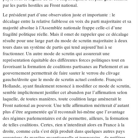
par les partis hostiles au Front national.
Le président part d’une observation juste et importante : le
décalage entre la relative faiblesse en voix du parti majoritaire et sa
majorité absolue à l’Assemblée nationale frappe celle-ci d’une
fragilité politique réelle. Mais il omet de rappeler que ce décalage
résulte pour une large part du mode de scrutin majoritaire à deux
tours dans un système de partis qui tend aujourd’hui à se
fractionner. Un autre mode de scrutin qui assurerait une
représentation équitable des différentes forces politiques tout en
favorisant la formation de coalitions partisanes au Parlement et au
gouvernement permettrait de faire sauter le verrou du clivage
gauche/droite que le mode de scrutin actuel conforte. François
Hollande, ayant finalement renoncé à modifier ce mode de scrutin,
semble implicitement justifier cet abandon par l’affirmation selon
laquelle, de toutes manières, toute coalition large amènerait le
Front national au pouvoir. Une telle affirmation mériterait d’autant
plus d’être argumentée qu’il reconnaît lui-même que l’avantage
des régimes parlementaires est de permettre, ailleurs, la formation
de telles coalitions. Certes, rien n’interdirait alors en France à la
droite, comme cela s’est déjà produit dans quelques autres pays
européens de manière exceptionnelle et temporaire, de préférer