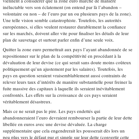
viennent à considérer que la zone euro marche de manière
inéluctable vers son éclatement (on entend par là l’abandon –
volontaire ou non – de l’euro par un ou plusieurs pays de la zone).
Une telle vision semble catastrophiste. Toutefois, les autorités
européennes, si elles veulent restaurer durablement la confiance
sur les marchés, doivent aller vite pour finaliser les détails de leur
plan de sauvetage et surtout parler enfin d’une seule voix.
Quitter la zone euro permettrait aux pays l’ayant abandonnée de se
repositionner sur le plan de la compétitivité en procédant à la
dévaluation de leur devise (ce qui serait sans doute moins coûteux
politiquement qu’un ajustement par les salaires). Toutefois, les
pays en question seraient vraisemblablement aussi contraints de
relever leurs taux d’intérêts de manière substantielle pour freiner la
fuite massive des capitaux à laquelle ils seraient inévitablement
confrontés. Les effets sur la croissance de ces pays seraient
véritablement désastreux.
Mais ce ne serait pas le pire. Les pays endettés qui
abandonneraient l’euro devraient rembourser la partie de leur dette
libellée en euros avec une devise dévaluée. La charge
supplémentaire que cela engendrerait les pousserait dès lors un
peu plus vers le défaut pur et simple sur leur dette (convertir cette