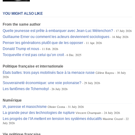
YOU MIGHT ALSO LIKE
From the same author
Quelle jeunesse est prête à embarquer avec Jean-Luc Mélenchon?
17 July 2026
Guillaume Erner ou comment les acteurs deviennent sociologues
16 May 2026
Penser les générations plutôt que de les opposer
11 Apr. 2026
Donald Trump et nous
11 Feb. 2026
Tocqueville n’est pas celui qu’on croit
6 Dec. 2025
Politique française et internationale
États baltes: trois pays mobilisés face à la menace russe
30 July
Céline Bayou
2026
Souveraineté économique: une voie polonaise?
29 July 2026
Les fantômes de Tchernobyl
26 July 2026
Numérique
IA, paresse et masochisme
31 July 2026
Olivier Costa
La grande peur des technologies de rupture
24 July 2026
Vincent Champain
Les progrès de l’IA mettent en tension les systèmes éducatifs
22
Maxime Cruzel
July 2026
Vie politique française