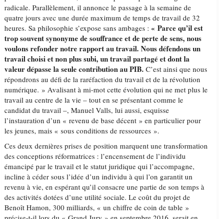
radicale. Parallèlement, il annonce le passage à la semaine de
quatre jours avec une durée maximum de temps de travail de 32
«
Parce qu’il est
heures. Sa philosophie s’expose sans ambages :
trop souvent synonyme de souffrance et de perte de sens, nous
voulons refonder notre rapport au travail. Nous défendons un
travail choisi et non plus subi, un travail partagé et dont la
valeur dépasse la seule contribution au PIB
.
C’est ainsi que nous
répondrons au défi de la raréfaction du travail et de la révolution
numérique. » Avalisant à mi-mot cette évolution qui ne met plus le
travail au centre de la vie – tout en se présentant comme le
candidat du travail –, Manuel Valls, lui aussi, esquisse
l’instauration d’un « revenu de base décent » en particulier pour
les jeunes, mais « sous conditions de ressources ».
Ces deux dernières prises de position marquent une transformation
des conceptions réformatrices : l’encensement de l’individu
émancipé par le travail et le statut juridique qui l’accompagne,
incline à céder sous l’idée d’un individu à qui l’on garantit un
revenu à vie, en espérant qu’il consacre une partie de son temps à
des activités dotées d’une utilité sociale. Le coût du projet de
Benoît Hamon, 300 milliards, « un chiffre de coin de table »
précise-t-il lors du « Grand Jury » en septembre 2016, serait en