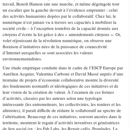
travail, Benoît Hamon rate une marche, et même dégringole tout
un escalier que la gauche devrait à l’évidence emprunter : celui
des activités humanistes dopées par le collaboratif. Chez lui, le
numérique n’est jamais vu à travers ses capacités à mobiliser la
société civile – à l’exception toutefois de la capacité donnée aux
citoyens d’écrire la loi grâce à des « amendements citoyens ». Or,
volet réjouissant de la révolution numérique, on observe une
floraison d’initiatives nées de la puissance de connectivité
d’Internet auxquelles se sont associées les valeurs
environnementalistes.
Une étude empirique conduite dans le cadre de l’ESCP Europe par
Aurélien Acquier, Valentina Carbone et David Massé auprès d’une
trentaine de projets d’économie collaborative montre la diversité
des fondements normatifs et idéologiques de ces initiatives et de
leur vision de la création de valeur. À l’examen de ces formes
d’activités, classées par les auteurs selon une typologie
intéressante (les entremetteurs, les collectivistes, les rentiers et les
altruistes), il paraît difficile de réduire le collaboratif au spectre de
l’ubérisation. Beaucoup de ces initiatives, souvent ancrées dans le
territoire, montrent le regain d’activités inventives et génératrices
de lien social (ex : les Fab Labs, les Repair cafés, Peuplades, La