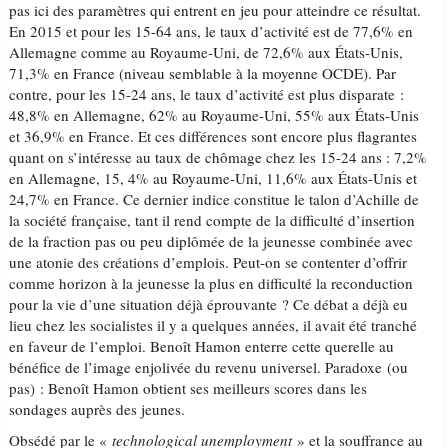
pas ici des paramètres qui entrent en jeu pour atteindre ce résultat.
En 2015 et pour les 15-64 ans, le taux d’activité est de 77,6% en
Allemagne comme au Royaume-Uni, de 72,6% aux États-Unis,
71,3% en France (niveau semblable à la moyenne OCDE). Par
contre, pour les 15-24 ans, le taux d’activité est plus disparate :
48,8% en Allemagne, 62% au Royaume-Uni, 55% aux États-Unis
et 36,9% en France. Et ces différences sont encore plus flagrantes
quant on s’intéresse au taux de chômage chez les 15-24 ans : 7,2%
en Allemagne, 15, 4% au Royaume-Uni, 11,6% aux États-Unis et
24,7% en France. Ce dernier indice constitue le talon d’Achille de
la société française, tant il rend compte de la difficulté d’insertion
de la fraction pas ou peu diplômée de la jeunesse combinée avec
une atonie des créations d’emplois. Peut-on se contenter d’offrir
comme horizon à la jeunesse la plus en difficulté la reconduction
pour la vie d’une situation déjà éprouvante ? Ce débat a déjà eu
lieu chez les socialistes il y a quelques années, il avait été tranché
en faveur de l’emploi. Benoît Hamon enterre cette querelle au
bénéfice de l’image enjolivée du revenu universel. Paradoxe (ou
pas) : Benoît Hamon obtient ses meilleurs scores dans les
sondages auprès des jeunes.
Obsédé par le «
technological unemployment
» et la souffrance au