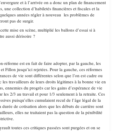
’envergure et à l’arrivée on a donc un plan de financement
, une collection d’habiletés financières et fiscales et la
s quelques années régler à nouveau les problèmes de
ont pas de surgir.
ette mise en scène, multiplié les ballons d’essai si à
être aussi dérisoire ?
on-réforme est en fait de faire adopter, par la gauche, les
 et Fillon jusqu’ici rejetées. Pour la gauche, ces réformes
érances de vie sont différentes selon que l’on est cadre ou
c les travailleurs de leurs droits légitimes à la bonne vie en
 plus, ennemies du progrès car les gains d’espérance de vie
 les 2/3 au travail et pour 1/3 seulement à la retraite. Ces
essives puisqu’elles cumulaient recul de l’âge légal de la
a durée de cotisation alors que les débuts de carrière sont
illeurs, elles ne traitaient pas la question de la pénibilité
trictive.
Ayrault toutes ces critiques passées sont purgées et on se