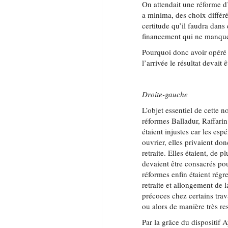
On attendait une réforme d
a minima, des choix différés
certitude qu’il faudra dan
financement qui ne manquer
Pourquoi donc avoir opéré c
l’arrivée le résultat devait 
Droite-gauche
L’objet essentiel de cette n
réformes Balladur, Raffarin
étaient injustes car les esp
ouvrier, elles privaient don
retraite. Elles étaient, de
devaient être consacrés pour
réformes enfin étaient régr
retraite et allongement de l
précoces chez certains trava
ou alors de manière très res
Par la grâce du dispositif 