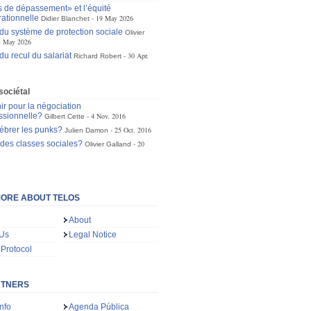
s de dépassement» et l’équité
rationnelle
19 May 2026
Didier Blanchet
 du système de protection sociale
Olivier
3 May 2026
du recul du salariat
30 Apr.
Richard Robert
sociétal
ir pour la négociation
essionnelle?
4 Nov. 2016
Gilbert Cette
lébrer les punks?
25 Oct. 2016
Julien Damon
 des classes sociales?
20
Olivier Galland
ORE ABOUT TELOS
About
 Us
Legal Notice
 Protocol
RTNERS
nfo
Agenda Pública