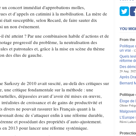
ar un concert immédiat d'approbations molles,
ues et d’appels en catimini à la mobilisation. La mère de
ui était susceptible, selon Rocard, de faire sauter dix
si un non événement.
YOU MIG
-il été atteint ? Par une combinaison habile d’actions et de
From the
motage progressif du problème, la neutralisation des
Politique 
ales et patronales et, grâce à la mise en scène du thème
un vrai
1
sion des élus de gauche.
Quels levi
réforme d
Des démoc
29 Aug. 202
Après Dra
rme Sarkozy de 2010 avait suscité, au-delà des critiques sur
Bernard M
me, une critique fondamentale sur la méthode : une
Politiqu
artielles, dépassées avant d’avoir été mises en œuvre,
Éloge de 
irréalistes de croissance et de gains de productivité et
Olivier Frég
s divers ne pouvait rassurer les Français quant à la
Malgovern
nvenait donc de s’attaquer enfin à une réforme durable,
L’Europe 
érenne et possédant des propriétés d’auto-ajustement.
Rémi Lalle
s en 2013 pour lancer une réforme systémique.
Protectio