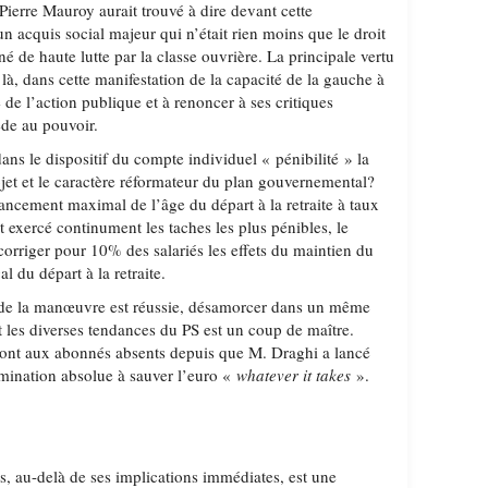
Pierre Mauroy aurait trouvé à dire devant cette
un acquis social majeur qui n’était rien moins que le droit
gné de haute lutte par la classe ouvrière. La principale vertu
là, dans cette manifestation de la capacité de la gauche à
é de l’action publique et à renoncer à ses critiques
de au pouvoir.
ns le dispositif du compte individuel « pénibilité » la
jet et le caractère réformateur du plan gouvernemental?
ancement maximal de l’âge du départ à la retraite à taux
nt exercé continument les taches les plus pénibles, le
orriger pour 10% des salariés les effets du maintien du
al du départ à la retraite.
de la manœuvre est réussie, désamorcer dans un même
 les diverses tendances du PS est un coup de maître.
sont aux abonnés absents depuis que M. Draghi a lancé
mination absolue à sauver l’euro «
whatever it takes
».
s, au-delà de ses implications immédiates, est une