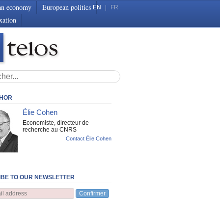
an economy
European politics
EN
|
FR
xation
THOR
Élie Cohen
Economiste, directeur de
recherche au CNRS
Contact Élie Cohen
BE TO OUR NEWSLETTER
Confirmer