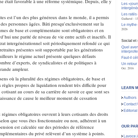
he était favorable à une réforme systémique. Depuis, elle y
Les «jour
intergéné
Les ratés
ites est l’un des plus généreux dans le monde, il a permis
1
Galland
é des personnes âgées. Bâti presqu’exclusivement sur la
Le mythe 
2026
gimes de base et complémentaire sont obligatoires et en
rd’hui une parité de niveau de vie entre actifs et inactifs. Il
Social et 
trat intergénérationnel soit périodiquement refondé ce qui
Quel aven
etraites présentes soit supportable par les générations
interprof
 ailleurs le régime actuel présente quelques défauts
Faut-il cé
ombre d’experts, de syndicalistes et de politiques à
Un retour
grande ampleur.
Oct. 2016
 sens où la pluralité des régimes obligatoires, de base et
règles propres de liquidation rendent très difficile pour
LEARN M
 cotisant au cours de sa carrière de savoir ce que sont ses
nnaissance de cause le meilleur moment de cessation
Authors
Contact
Editorial
 38 régimes obligatoires ouvrent à leurs cotisants des droits
e selon que vous êtes fonctionnaire ou non, adhérent à un
ension est calculée sur des périodes de référence
OUR PA
omplémentaires du privé relèvent d’un système à points.
Lavoce.i