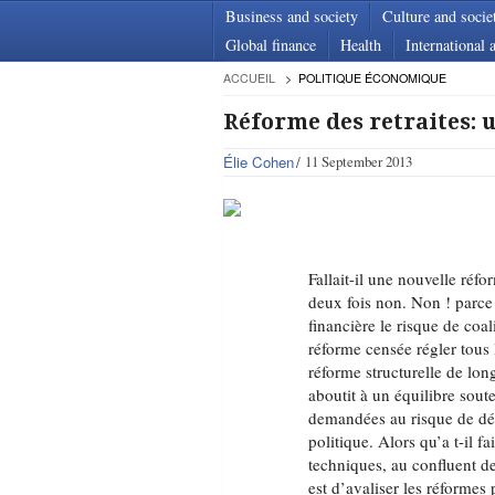
Business and society
Culture and socie
Global finance
Health
International a
ACCUEIL
POLITIQUE ÉCONOMIQUE
Réforme des retraites: 
Élie Cohen
11 September 2013
Fallait-il une nouvelle réf
deux fois non. Non ! parce
financière le risque de coa
réforme censée régler tous
réforme structurelle de lon
aboutit à un équilibre sout
demandées au risque de décl
politique. Alors qu’a t-il f
techniques, au confluent de
est d’avaliser les réformes 