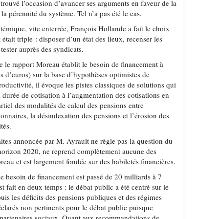
 trouvé l’occasion d’avancer ses arguments en faveur de la
e la pérennité du système. Tel n’a pas été le cas.
émique, vite enterrée, François Hollande a fait le choix
était triple : disposer d’un état des lieux, recenser les
-tester auprès des syndicats.
re le rapport Moreau établit le besoin de financement à
ds d’euros) sur la base d’hypothèses optimistes de
oductivité, il évoque les pistes classiques de solutions qui
 durée de cotisation à l’augmentation des cotisations en
rtiel des modalités de calcul des pensions entre
ionnaires, la désindexation des pensions et l’érosion des
tés.
aites annoncée par M. Ayrault ne règle pas la question du
’horizon 2020, ne reprend complètement aucune des
eau et est largement fondée sur des habiletés financières.
le besoin de financement est passé de 20 milliards à 7
t fait en deux temps : le débat public a été centré sur le
puis les déficits des pensions publiques et des régimes
clarés non pertinents pour le débat public puisque
 partenaires sociaux. Quant aux recommandations de