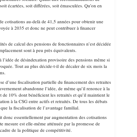
oit écartées, soit différées, soit émasculées. Qu’on en
de cotisations au-delà de 41,5 années pour obtenir une
envoyée à 2035 et donc ne peut contribuer à financer
tés de calcul des pensions de fonctionnaires n’est décidée
emplacement sont à peu près équivalents.
 l’idée de désindexation provisoire des pensions même si
voquée. Tout au plus décide-t-il de décaler de six mois la
ns.
se d’une fiscalisation partielle du financement des retraites
uvernement abandonne l’idée, de même qu’il renonce à la
 de 10% dont bénéficient les retraités et qu’il maintient le
sation à la CSG entre actifs et retraités. De tous les débats
 que la fiscalisation de l’avantage familial.
it donc essentiellement par augmentation des cotisations
ette mesure est elle-même atténuée par la promesse de
adre de la politique de compétitivité.