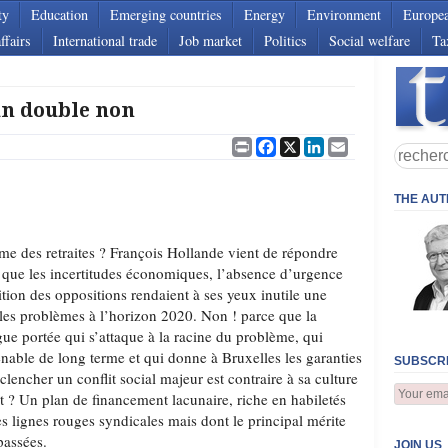
ty
Education
Emerging countries
Energy
Environment
Europe
ffairs
International trade
Job market
Politics
Social welfare
Ta
un double non
Print
Facebook
X
LinkedIn
Email
THE AU
orme des retraites ? François Hollande vient de répondre
 que les incertitudes économiques, l’absence d’urgence
lition des oppositions rendaient à ses yeux inutile une
 les problèmes à l’horizon 2020. Non ! parce que la
gue portée qui s’attaque à la racine du problème, qui
enable de long terme et qui donne à Bruxelles les garanties
SUBSCRI
encher un conflit social majeur est contraire à sa culture
ait ? Un plan de financement lacunaire, riche en habiletés
s lignes rouges syndicales mais dont le principal mérite
passées.
JOIN US