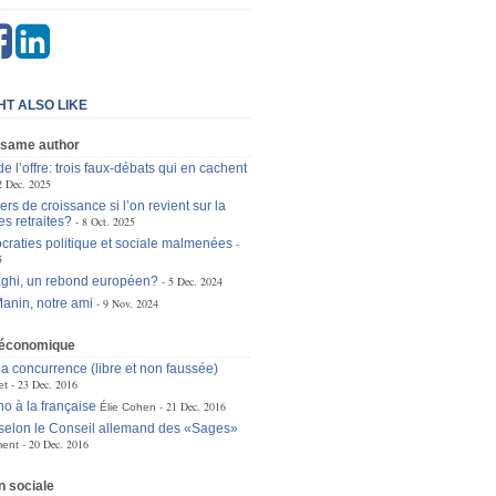
HT ALSO LIKE
 same author
de l’offre: trois faux-débats qui en cachent
2 Dec. 2025
ers de croissance si l’on revient sur la
es retraites?
8 Oct. 2025
raties politique et sociale malmenées
5
ghi, un rebond européen?
5 Dec. 2024
anin, notre ami
9 Nov. 2024
e économique
la concurrence (libre et non faussée)
23 Dec. 2016
et
o à la française
21 Dec. 2016
Élie Cohen
selon le Conseil allemand des «Sages»
20 Dec. 2016
ment
n sociale