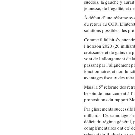
suédois, la gauche y aurait
jeunesse, de l’égalité, et d
À défaut d’une réforme syst
du retour au COR. L’intérêt 
solutions possibles, les pré
Comme il fallait s’y attend
l’horizon 2020 (20 milliar
croissance et de gains de pr
vont de l’allongement de la
passant par l’alignement pa
fonctionnaires et non fonct
avantages fiscaux des retrai
e
Mais la 5
réforme des retr
besoin de financement à l
propositions du rapport Mor
Par glissements successifs 
milliards. L’escamotage s’es
déficit du régime général, 
complémentaires ont été dé
relevant du Budget ou des