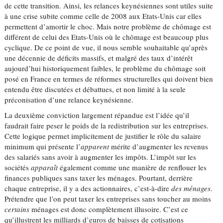
de cette transition. Ainsi, les relances keynésiennes sont utiles suite
à une crise subite comme celle de 2008 aux Etats-Unis car elles
permettent d’amortir le choc. Mais notre problème de chômage est
différent de celui des Etats-Unis où le chômage est beaucoup plus
cyclique. De ce point de vue, il nous semble souhaitable qu’après
une décennie de déficits massifs, et malgré des taux d’intérêt
aujourd’hui historiquement faibles, le problème du chômage soit
posé en France en termes de réformes structurelles qui doivent bien
entendu être discutées et débattues, et non limité à la seule
préconisation d’une relance keynésienne.
La deuxième conviction largement répandue est l’idée qu’il
faudrait faire peser le poids de la redistribution sur les ​entreprises.
Cette logique permet implicitement de justifier le rôle du salaire
minimum qui présente l’​​
apparent
mérite d’augmenter les revenus
des salariés sans avoir à augmenter les impôts. L’impôt sur les
sociétés
apparaît
également comme une manière de renflouer les
finances publiques sans taxer les ménages. Pourtant, derrière
chaque entreprise, il y a des actionnaires, c’est-à-dire
des
​​
ménages
.
Prétendre que l’on peut taxer les entreprises sans toucher ​au moins
certains
​ ménages est donc complètement illusoire. C’est ce
qu’illustrent les milliards d’euros de baisses de cotisations