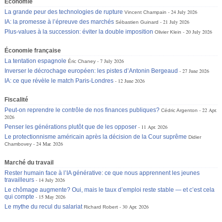
Économie
La grande peur des technologies de rupture
24 July 2026
Vincent Champain
IA: la promesse à l’épreuve des marchés
21 July 2026
Sébastien Guinard
Plus-values à la succession: éviter la double imposition
20 July 2026
Olivier Klein
Économie française
La tentation espagnole
7 July 2026
Éric Chaney
Inverser le décrochage européen: les pistes d’Antonin Bergeaud
27 June 2026
IA: ce que révèle le match Paris-Londres
12 June 2026
Fiscalité
Peut-on reprendre le contrôle de nos finances publiques?
22 Apr.
Cédric Argenton
2026
Penser les générations plutôt que de les opposer
11 Apr. 2026
Le protectionnisme américain après la décision de la Cour suprême
Didier
24 Mar. 2026
Chambovey
Marché du travail
Rester humain face à l’IA générative: ce que nous apprennent les jeunes
travailleurs
14 July 2026
Le chômage augmente? Oui, mais le taux d’emploi reste stable — et c’est cela
qui compte
15 May 2026
Le mythe du recul du salariat
30 Apr. 2026
Richard Robert