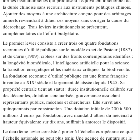
formes institutionnelles qui produisent l’équivalent fonctionnel de
la durée chinoise sans recourir aux instruments politiques chinois.
Ajouter des moyens à une architecture conçue pour des arbitrages
annuels reviendrait à diluer ces moyens sans corriger la cause du
décrochage. Trois leviers institutionnels se présentent,
complémentaires de l’effort budgétaire.
Le premier levier consiste à créer trois ou quatre fondations
reconnues d’utilité publique sur le modèle exact de Pasteur (1887)
et de Curie (1909), ciblées sur des fronts contemporains identifiés :
la longévité biomédicale, l’intelligence artificielle pour la science,
la transition énergétique et les matériaux critiques, la biodiversité.
La fondation reconnue d’utilité publique est une forme française
inventée au XIXᵉ siècle et largement délaissée depuis 1945. Sa
propriété centrale tient au statut : durée institutionnelle calibrée sur
des décennies, dotation sanctuarisée, gouvernance associant
représentants publics, mécènes et chercheurs. Elle survit aux
quinquennats par construction. Une dotation initiale de 200 à 500
millions d’euros par fondation, avec mandat d’attirer du mécénat à
hauteur équivalente sur dix ans, suffirait à amorcer le dispositif.
Le deuxième levier consiste à porter à l’échelle européenne ce que
l’échelle nationale ne peut plus tenir. Une agence de rupture sur le