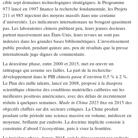
cible sept domaines technologiques stratégiques, le Programme
973 lancé en 1997 finance la recherche fondamentale, les Projets
211 et 985 injectent des moyens massifs dans une centaine
d’universités. Les indicateurs internationaux ne bougent quasiment
pas. Les laboratoires chinois publient peu, leurs jeunes docteurs
partent massivement aux États-Unis, leurs revues ne sont pas
indexées dans les grandes bases bibliométriques. L’investissement
public produit, pendant quinze ans, peu de résultats que la presse
internationale juge dignes de commentaire.
La deuxième phase, entre 2000 et 2015, met en œuvre un
rattrapage qui assume ses failles. La part de la recherche-
développement dans le PIB chinois passe d’environ 0,5 % à 2 %.
Le Plan des mille talents, lancé en 2008, propose à la diaspora
scientifique chinoise des conditions matérielles calibrées sur les
meilleures positions américaines, avec des délais de recrutement
réduits à quelques semaines.
Made in China 2025
fixe en 2015 des
objectifs chiffrés sur dix secteurs critiques. La Chine produit
pendant cette période une science massive en volume, médiocre en
moyenne, brillante par endroits. La doctrine implicite consiste à
construire d’abord l’écosystème, puis à viser la frontière.
La troisième phase, depuis 2015, voit le dépassement par endroits.