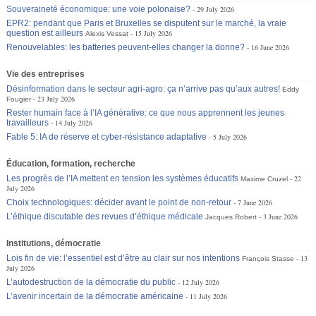
Souveraineté économique: une voie polonaise?
29 July 2026
EPR2: pendant que Paris et Bruxelles se disputent sur le marché, la vraie
question est ailleurs
15 July 2026
Alexis Vessat
Renouvelables: les batteries peuvent-elles changer la donne?
16 June 2026
Vie des entreprises
Désinformation dans le secteur agri-agro: ça n’arrive pas qu’aux autres!
Eddy
23 July 2026
Fougier
Rester humain face à l’IA générative: ce que nous apprennent les jeunes
travailleurs
14 July 2026
Fable 5: IA de réserve et cyber-résistance adaptative
5 July 2026
Éducation, formation, recherche
Les progrès de l’IA mettent en tension les systèmes éducatifs
22
Maxime Cruzel
July 2026
Choix technologiques: décider avant le point de non-retour
7 June 2026
L’éthique discutable des revues d’éthique médicale
3 June 2026
Jacques Robert
Institutions, démocratie
Lois fin de vie: l’essentiel est d’être au clair sur nos intentions
13
François Stasse
July 2026
L’autodestruction de la démocratie du public
12 July 2026
L’avenir incertain de la démocratie américaine
11 July 2026