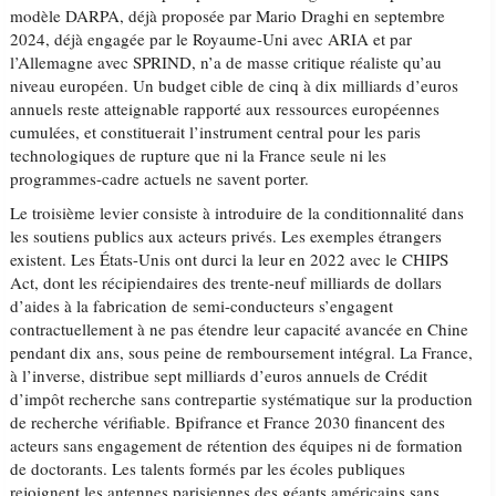
modèle DARPA, déjà proposée par Mario Draghi en septembre
2024, déjà engagée par le Royaume-Uni avec ARIA et par
l’Allemagne avec SPRIND, n’a de masse critique réaliste qu’au
niveau européen. Un budget cible de cinq à dix milliards d’euros
annuels reste atteignable rapporté aux ressources européennes
cumulées, et constituerait l’instrument central pour les paris
technologiques de rupture que ni la France seule ni les
programmes-cadre actuels ne savent porter.
Le troisième levier consiste à introduire de la conditionnalité dans
les soutiens publics aux acteurs privés. Les exemples étrangers
existent. Les États-Unis ont durci la leur en 2022 avec le CHIPS
Act, dont les récipiendaires des trente-neuf milliards de dollars
d’aides à la fabrication de semi-conducteurs s’engagent
contractuellement à ne pas étendre leur capacité avancée en Chine
pendant dix ans, sous peine de remboursement intégral. La France,
à l’inverse, distribue sept milliards d’euros annuels de Crédit
d’impôt recherche sans contrepartie systématique sur la production
de recherche vérifiable. Bpifrance et France 2030 financent des
acteurs sans engagement de rétention des équipes ni de formation
de doctorants. Les talents formés par les écoles publiques
rejoignent les antennes parisiennes des géants américains sans